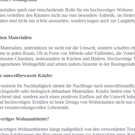
terialien spielt eine entscheidende Rolle für ein hochwertiges Wohnen.
lien verleihen den Räumen nicht nur eine besondere Ästhetik, sie förde
ien sind nicht nur schön anzusehen, sondern tragen auch zur Langlebi
hen Materialien
aterialien, unterstützen sie nicht nur die Umwelt, sondern schaffen eb
e in jeden Raum. Ob in Form von Möbeln oder Fußböden, die Vorteile s
 robusten Charakter, insbesondere in Küchen und Bädern. Hochwertige 
 angenehmes Wohngefühl und setzen zudem Akzente in der Raumgestalt
ür umweltbewusste Käufer
stsein für Nachhaltigkeit nimmt die Nachfrage nach umweltfreundlich
clingstoffe oder biologisch abbaubare Materialien. Käufer finden eine 
rechend sind, sondern auch einen positiven Einfluss auf die Umwelt hab
nd hochwertigen Textilien ist beim Design von Wohnräumen nicht nur 
nes verantwortungsvollen Lebensstils.
wertiges Wohnambiente?
hwertigen Wohnambientes hängt maßgeblich von den verwendeten Text
ischen Erfahrungen der Bewohner und tragen zur Atmosphäre eines Rau