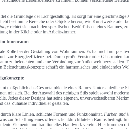
 verschiedene Lebensbereiche zu finden, können verschiedene Beleuch
ildet die Grundlage der Lichtgestaltung. Es sorgt für eine gleichmäßig
 hebt bestimmte Bereiche oder Objekte hervor, wie Kunstwerke oder b
htung
: richtet sich nach den spezifischen Bedürfnissen eines Raumes, zu
tung in der Küche oder im Arbeitszimmer.
t im Innenraum
ntrale Rolle bei der Gestaltung von Wohnräumen. Es hat nicht nur posit
uch zur Energieeffizienz bei. Durch große Fenster oder Glasfronten ka
aum zu beleuchten und eine Verbindung zur Außenwelt herzustellen. 
gen Beleuchtungskonzepte schafft ein harmonisches und einladendes W
signkonzepte
immt maßgeblich das Gesamtambiente eines Raums. Unterschiedliche St
n mit sich. Bei der Auswahl des richtigen Stils spielt sowohl modern
olle. Jedes dieser Designs hat seine eigenen, unverwechselbaren Merkm
d das Zuhause individueller gestalten.
durch klare Linien, schlichte Formen und Funktionalität.
Farben und M
 was zur Schaffung eines offenen, lichtdurchfluteten Raums beiträgt. Im
pulente Elemente und traditionelles Handwerk vereint. Hier kommen of