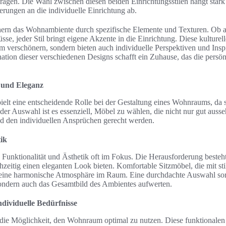
agen. Die Wahl zwischen diesen beiden Einrichtungsstilen hängt stark
rungen an die individuelle Einrichtung ab.
hern das Wohnambiente durch spezifische Elemente und Texturen. Ob as
sse, jeder Stil bringt eigene Akzente in die Einrichtung. Diese kulture
 verschönern, sondern bieten auch individuelle Perspektiven und Inspi
ion dieser verschiedenen Designs schafft ein Zuhause, das die persö
 und Eleganz
ielt eine entscheidende Rolle bei der Gestaltung eines Wohnraums, da 
der Auswahl ist es essenziell, Möbel zu wählen, die nicht nur gut auss
nd den individuellen Ansprüchen gerecht werden.
tik
Funktionalität und Ästhetik oft im Fokus. Die Herausforderung besteht
hzeitig einen eleganten Look bieten. Komfortable Sitzmöbel, die mit st
n eine harmonische Atmosphäre im Raum. Eine durchdachte Auswahl sorg
 sondern auch das Gesamtbild des Ambientes aufwerten.
dividuelle Bedürfnisse
die Möglichkeit, den Wohnraum optimal zu nutzen. Diese funktionale