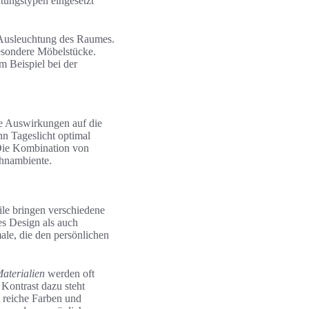
tungstypen eingesetzt
e Ausleuchtung des Raumes.
esondere Möbelstücke.
m Beispiel bei der
ive Auswirkungen auf die
nn Tageslicht optimal
Die Kombination von
ohnambiente.
ile bringen verschiedene
es Design als auch
ale, die den persönlichen
aterialien
werden oft
 Kontrast dazu steht
t reiche Farben und