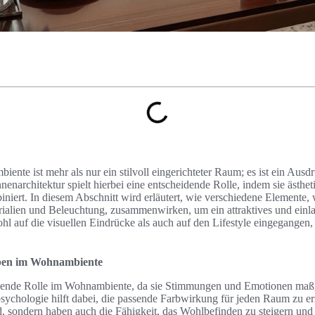
ente ist mehr als nur ein stilvoll eingerichteter Raum; es ist ein Au
nenarchitektur spielt hierbei eine entscheidende Rolle, indem sie ästhe
iert. In diesem Abschnitt wird erläutert, wie verschiedene Elemente,
ialien und Beleuchtung, zusammenwirken, um ein attraktives und ein
hl auf die visuellen Eindrücke als auch auf den Lifestyle eingegangen
ben im Wohnambiente
eidende Rolle im Wohnambiente, da sie Stimmungen und Emotionen maßg
sychologie hilft dabei, die passende Farbwirkung für jeden Raum zu erz
d, sondern haben auch die Fähigkeit, das Wohlbefinden zu steigern un