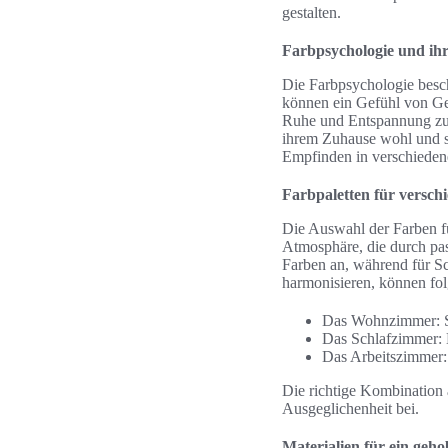
gestalten.
Farbpsychologie und ih
Die Farbpsychologie besc
können ein Gefühl von Ge
Ruhe und Entspannung zu
ihrem Zuhause wohl und si
Empfinden in verschieden
Farbpaletten für versc
Die Auswahl der Farben f
Atmosphäre, die durch pas
Farben an, während für S
harmonisieren, können fo
Das Wohnzimmer: S
Das Schlafzimmer: 
Das Arbeitszimmer:
Die richtige Kombination
Ausgeglichenheit bei.
Materialien für ein geh