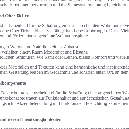
fische Emotionen hervorrufen und die Sinneswahrnehmung bereichern.
und Oberflächen
 ist entscheidend für die Schaffung eines ansprechenden Wohnraums. v
assene Oberflächen, bieten vielfältige haptische Erfahrungen. Diese Viel
en und fördert eine angenehme Wohnatmosphäre.
ingen Wärme und Natürlichkeit ins Zuhause.
e verleihen einem Raum Modernität und Eleganz.
iedlichen Strukturen, wie Samt oder Leinen, bieten Komfort und visuelle
eser Materialien und Texturen kann eine harmonische und inspirieren
ten Gestaltung bleiben im Gedächtnis und schaffen einen Ort, an dem 
selkomponente
n Beleuchtung ist entscheidend für die Schaffung einer angenehmen W
ungskonzepte tragen zur Funktionalität und zur ästhetischen Gestaltun
gslicht, Akzentbeleuchtung und funktionaler Beleuchtung kann eine
n.
und deren Einsatzmöglichkeiten