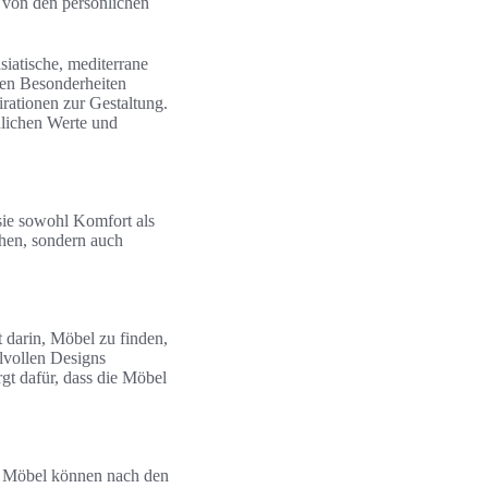
 von den persönlichen
iatische, mediterrane
llen Besonderheiten
rationen zur Gestaltung.
nlichen Werte und
sie sowohl Komfort als
ehen, sondern auch
 darin, Möbel zu finden,
ilvollen Designs
t dafür, dass die Möbel
n Möbel können nach den