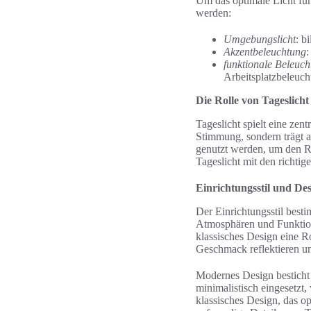
Um das optimale Licht für
werden:
Umgebungslicht
: b
Akzentbeleuchtung
:
funktionale Beleuc
Arbeitsplatzbeleuch
Die Rolle von Tageslich
Tageslicht spielt eine ze
Stimmung, sondern trägt a
genutzt werden, um den R
Tageslicht mit den richti
Einrichtungsstil und De
Der Einrichtungsstil best
Atmosphären und Funktione
klassisches Design eine R
Geschmack reflektieren un
Modernes Design besticht 
minimalistisch eingesetzt,
klassisches Design, das o