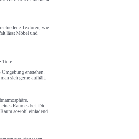
erschiedene Texturen, wie
falt lässt Möbel und
 Tiefe.
de Umgebung entstehen.
man sich gerne aufhält.
ohnatmosphäre.
g eines Raumes bei. Die
n Raum sowohl einladend