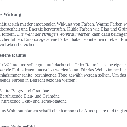
re Wirkung
häftigt sich mit der emotionalen Wirkung von Farben. Warme Farben 
borgenheit und Energie hervorrufen. Kühle Farben wie Blau und Grün 
 fördern.
Die Wahl der richtigen Wohnraumfarben
kann dazu beitragen
cher fühlen. Emotionsgeladene Farben haben somit einen direkten Einfl
en Lebensbereichen.
hiedene Räume
ür Wohnräume sollte gut durchdacht sein. Jeder Raum hat seine eigene
sende Farbpaletten unterstützt werden kann. Für das Wohnzimmer bieten
chlafzimmer sanfte, beruhigende Töne gewählt werden sollten. Um das
lgende Farben in Betracht gezogen werden:
anfte Beige- und Grautöne
Beruhigende Blau- und Grüntöne
 Anregende Gelb- und Terrakottatöne
 aus Wohnraumfarben schafft eine harmonische Atmosphäre und trägt z
obenes Wohngefühl