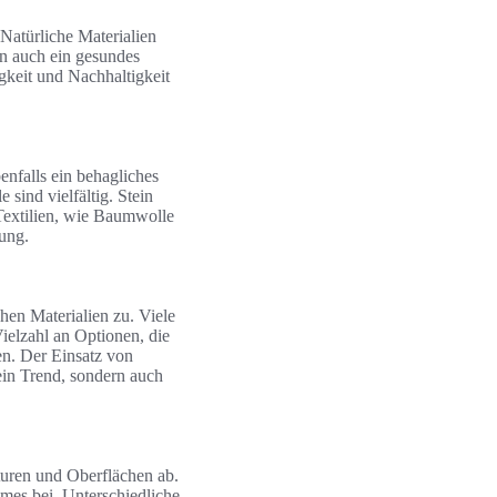
 Natürliche Materialien
rn auch ein gesundes
gkeit und Nachhaltigkeit
enfalls ein behagliches
ind vielfältig. Stein
Textilien, wie Baumwolle
ung.
en Materialien zu. Viele
Vielzahl an Optionen, die
en. Der Einsatz von
ein Trend, sondern auch
uren und Oberflächen ab.
mes bei. Unterschiedliche