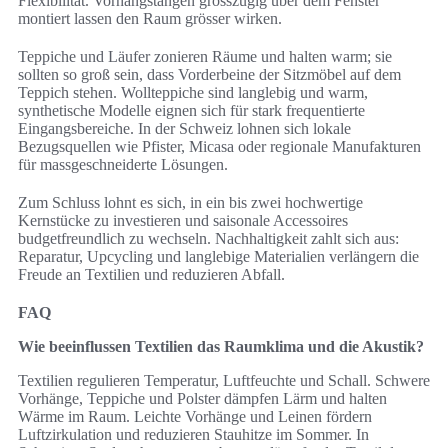
Flexibilität. Vorhangstangen grosszügig über dem Fenster
montiert lassen den Raum grösser wirken.
Teppiche und Läufer zonieren Räume und halten warm; sie
sollten so groß sein, dass Vorderbeine der Sitzmöbel auf dem
Teppich stehen. Wollteppiche sind langlebig und warm,
synthetische Modelle eignen sich für stark frequentierte
Eingangsbereiche. In der Schweiz lohnen sich lokale
Bezugsquellen wie Pfister, Micasa oder regionale Manufakturen
für massgeschneiderte Lösungen.
Zum Schluss lohnt es sich, in ein bis zwei hochwertige
Kernstücke zu investieren und saisonale Accessoires
budgetfreundlich zu wechseln. Nachhaltigkeit zahlt sich aus:
Reparatur, Upcycling und langlebige Materialien verlängern die
Freude an Textilien und reduzieren Abfall.
FAQ
Wie beeinflussen Textilien das Raumklima und die Akustik?
Textilien regulieren Temperatur, Luftfeuchte und Schall. Schwere
Vorhänge, Teppiche und Polster dämpfen Lärm und halten
Wärme im Raum. Leichte Vorhänge und Leinen fördern
Luftzirkulation und reduzieren Stauhitze im Sommer. In