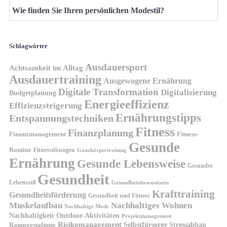
Wie finden Sie Ihren persönlichen Modestil?
Schlagwörter
Ausdauersport
Achtsamkeit im Alltag
Ausdauertraining
Ausgewogene Ernährung
Digitale Transformation
Digitalisierung
Budgetplanung
Energieeffizienz
Effizienzsteigerung
Ernährungstipps
Entspannungstechniken
Fitness
Finanzplanung
Finanzmanagement
Fitness-
Gesunde
Routine
Fitnessübungen
Ganzkörpertraining
Ernährung
Gesunde Lebensweise
Gesunder
Gesundheit
Lebensstil
Gesundheitsbewusstsein
Krafttraining
Gesundheitsförderung
Gesundheit und Fitness
Muskelaufbau
Nachhaltiges Wohnen
Nachhaltige Mode
Nachhaltigkeit
Outdoor-Aktivitäten
Projektmanagement
Risikomanagement
Selbstfürsorge
Raumgestaltung
Stressabbau