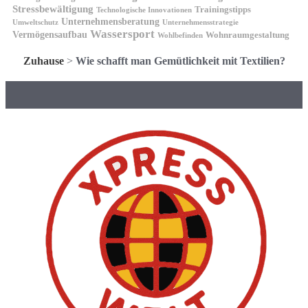
Stressbewältigung
Trainingstipps
Technologische Innovationen
Unternehmensberatung
Unternehmensstrategie
Umweltschutz
Wassersport
Vermögensaufbau
Wohnraumgestaltung
Wohlbefinden
Zuhause
>
Wie schafft man Gemütlichkeit mit Textilien?