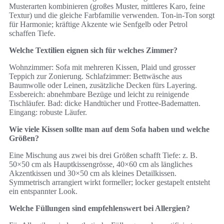
Musterarten kombinieren (großes Muster, mittleres Karo, feine
Textur) und die gleiche Farbfamilie verwenden. Ton‑in‑Ton sorgt
für Harmonie; kräftige Akzente wie Senfgelb oder Petrol
schaffen Tiefe.
Welche Textilien eignen sich für welches Zimmer?
Wohnzimmer: Sofa mit mehreren Kissen, Plaid und grosser
Teppich zur Zonierung. Schlafzimmer: Bettwäsche aus
Baumwolle oder Leinen, zusätzliche Decken fürs Layering.
Essbereich: abnehmbare Bezüge und leicht zu reinigende
Tischläufer. Bad: dicke Handtücher und Frottee‑Badematten.
Eingang: robuste Läufer.
Wie viele Kissen sollte man auf dem Sofa haben und welche
Größen?
Eine Mischung aus zwei bis drei Größen schafft Tiefe: z. B.
50×50 cm als Hauptkissengrösse, 40×60 cm als längliches
Akzentkissen und 30×50 cm als kleines Detailkissen.
Symmetrisch arrangiert wirkt formeller; locker gestapelt entsteht
ein entspannter Look.
Welche Füllungen sind empfehlenswert bei Allergien?