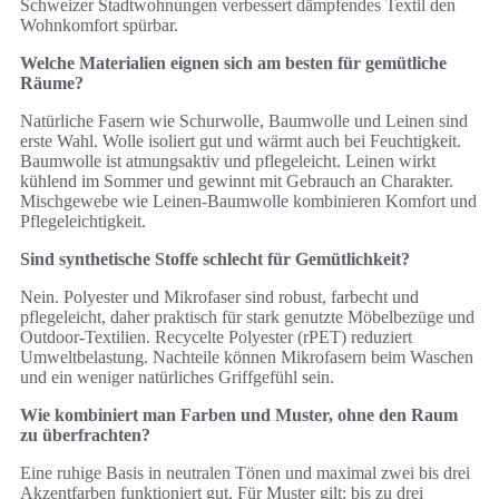
Schweizer Stadtwohnungen verbessert dämpfendes Textil den
Wohnkomfort spürbar.
Welche Materialien eignen sich am besten für gemütliche
Räume?
Natürliche Fasern wie Schurwolle, Baumwolle und Leinen sind
erste Wahl. Wolle isoliert gut und wärmt auch bei Feuchtigkeit.
Baumwolle ist atmungsaktiv und pflegeleicht. Leinen wirkt
kühlend im Sommer und gewinnt mit Gebrauch an Charakter.
Mischgewebe wie Leinen‑Baumwolle kombinieren Komfort und
Pflegeleichtigkeit.
Sind synthetische Stoffe schlecht für Gemütlichkeit?
Nein. Polyester und Mikrofaser sind robust, farbecht und
pflegeleicht, daher praktisch für stark genutzte Möbelbezüge und
Outdoor‑Textilien. Recycelte Polyester (rPET) reduziert
Umweltbelastung. Nachteile können Mikrofasern beim Waschen
und ein weniger natürliches Griffgefühl sein.
Wie kombiniert man Farben und Muster, ohne den Raum
zu überfrachten?
Eine ruhige Basis in neutralen Tönen und maximal zwei bis drei
Akzentfarben funktioniert gut. Für Muster gilt: bis zu drei