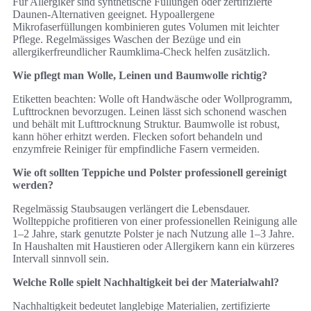
Für Allergiker sind synthetische Füllungen oder zertifizierte
Daunen‑Alternativen geeignet. Hypoallergene
Mikrofaserfüllungen kombinieren gutes Volumen mit leichter
Pflege. Regelmässiges Waschen der Bezüge und ein
allergikerfreundlicher Raumklima‑Check helfen zusätzlich.
Wie pflegt man Wolle, Leinen und Baumwolle richtig?
Etiketten beachten: Wolle oft Handwäsche oder Wollprogramm,
Lufttrocknen bevorzugen. Leinen lässt sich schonend waschen
und behält mit Lufttrocknung Struktur. Baumwolle ist robust,
kann höher erhitzt werden. Flecken sofort behandeln und
enzymfreie Reiniger für empfindliche Fasern vermeiden.
Wie oft sollten Teppiche und Polster professionell gereinigt
werden?
Regelmässig Staubsaugen verlängert die Lebensdauer.
Wollteppiche profitieren von einer professionellen Reinigung alle
1–2 Jahre, stark genutzte Polster je nach Nutzung alle 1–3 Jahre.
In Haushalten mit Haustieren oder Allergikern kann ein kürzeres
Intervall sinnvoll sein.
Welche Rolle spielt Nachhaltigkeit bei der Materialwahl?
Nachhaltigkeit bedeutet langlebige Materialien, zertifizierte