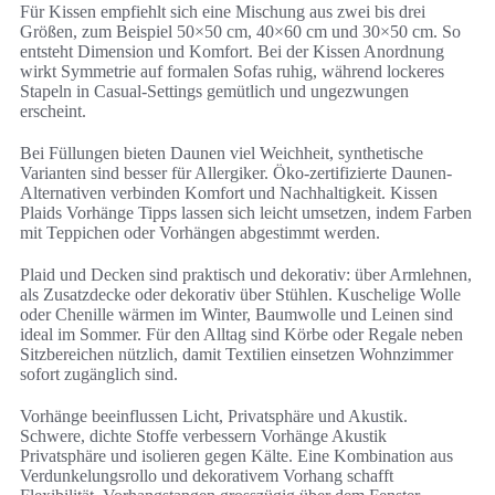
Für Kissen empfiehlt sich eine Mischung aus zwei bis drei
Größen, zum Beispiel 50×50 cm, 40×60 cm und 30×50 cm. So
entsteht Dimension und Komfort. Bei der Kissen Anordnung
wirkt Symmetrie auf formalen Sofas ruhig, während lockeres
Stapeln in Casual-Settings gemütlich und ungezwungen
erscheint.
Bei Füllungen bieten Daunen viel Weichheit, synthetische
Varianten sind besser für Allergiker. Öko-zertifizierte Daunen-
Alternativen verbinden Komfort und Nachhaltigkeit. Kissen
Plaids Vorhänge Tipps lassen sich leicht umsetzen, indem Farben
mit Teppichen oder Vorhängen abgestimmt werden.
Plaid und Decken sind praktisch und dekorativ: über Armlehnen,
als Zusatzdecke oder dekorativ über Stühlen. Kuschelige Wolle
oder Chenille wärmen im Winter, Baumwolle und Leinen sind
ideal im Sommer. Für den Alltag sind Körbe oder Regale neben
Sitzbereichen nützlich, damit Textilien einsetzen Wohnzimmer
sofort zugänglich sind.
Vorhänge beeinflussen Licht, Privatsphäre und Akustik.
Schwere, dichte Stoffe verbessern Vorhänge Akustik
Privatsphäre und isolieren gegen Kälte. Eine Kombination aus
Verdunkelungsrollo und dekorativem Vorhang schafft