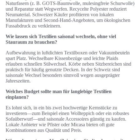
Naturfasern (z. B. GOTS‑Baumwolle, mulesingfreie Schurwolle)
und Reparatur statt Wegwerfen. Recycelte Polyester reduziert
Neumaterial. Schweizer Käufer profitieren von lokalen
Manufakturen und Second‑Hand‑Angeboten, um ökologischen
Fussabdruck zu verkleinern.
Wie lassen sich Textilien saisonal wechseln, ohne viel
Stauraum zu brauchen?
Aufbewahrung in luftdichten Textilboxen oder Vakuumbeuteln
spart Platz. Wechselbare Kissenbezüge und leichte Plaids
erlauben schnellen Stilwechsel. Körbe neben Sitzbereichen sind
praktisch für häufig genutzte Decken. In der Schweiz sind
saisonale Wechsel besonders sinnvoll wegen ausgeprägter
Jahreszeiten.
Welches Budget sollte man für langlebige Textilien
einplanen?
Es lohnt sich, in ein bis zwei hochwertige Kernstücke zu
investieren—zum Beispiel einen Wollteppich oder ein robustes
Sofaüberwurf—und saisonale Accessoires günstig zu kaufen.
Lokale Anbieter wie Pfister oder Micasa bieten oft gute
Kombinationen aus Qualität und Preis.