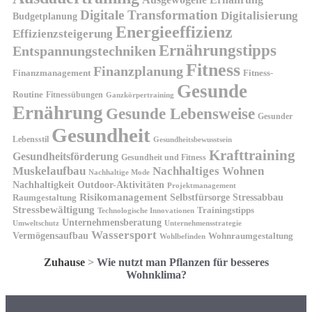
Digitale Transformation
Digitalisierung
Budgetplanung
Energieeffizienz
Effizienzsteigerung
Ernährungstipps
Entspannungstechniken
Fitness
Finanzplanung
Finanzmanagement
Fitness-
Gesunde
Routine
Fitnessübungen
Ganzkörpertraining
Ernährung
Gesunde Lebensweise
Gesunder
Gesundheit
Lebensstil
Gesundheitsbewusstsein
Krafttraining
Gesundheitsförderung
Gesundheit und Fitness
Muskelaufbau
Nachhaltiges Wohnen
Nachhaltige Mode
Nachhaltigkeit
Outdoor-Aktivitäten
Projektmanagement
Risikomanagement
Selbstfürsorge
Raumgestaltung
Stressabbau
Stressbewältigung
Trainingstipps
Technologische Innovationen
Unternehmensberatung
Unternehmensstrategie
Umweltschutz
Wassersport
Vermögensaufbau
Wohnraumgestaltung
Wohlbefinden
Zuhause
>
Wie nutzt man Pflanzen für besseres
Wohnklima?