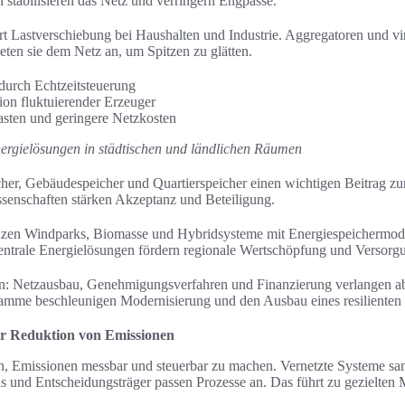
 stabilisieren das Netz und verringern Engpässe.
 Lastverschiebung bei Haushalten und Industrie. Aggregatoren und vi
ieten sie dem Netz an, um Spitzen zu glätten.
 durch Echtzeitsteuerung
tion fluktuierender Erzeuger
asten und geringere Netzkosten
nergielösungen in städtischen und ländlichen Räumen
ächer, Gebäudespeicher und Quartierspeicher einen wichtigen Beitrag zu
nschaften stärken Akzeptanz und Beteiligung.
nzen Windparks, Biomasse und Hybridsysteme mit Energiespeichermod
ntrale Energielösungen fördern regionale Wertschöpfung und Versorgu
n: Netzausbau, Genehmigungsverfahren und Finanzierung verlangen ab
me beschleunigen Modernisierung und den Ausbau eines resilienten 
ur Reduktion von Emissionen
fen, Emissionen messbar und steuerbar zu machen. Vernetzte Systeme s
s und Entscheidungsträger passen Prozesse an. Das führt zu gezielten