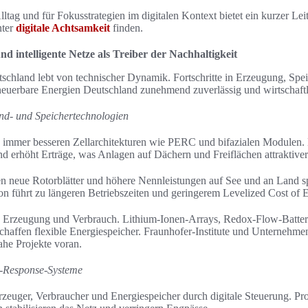
lltag und für Fokusstrategien im digitalen Kontext bietet ein kurzer Lei
nter
digitale Achtsamkeit
finden.
 intelligente Netze als Treiber der Nachhaltigkeit
schland lebt von technischer Dynamik. Fortschritte in Erzeugung, Spe
euerbare Energien Deutschland zunehmend zuverlässig und wirtschaftl
Wind- und Speichertechnologien
on immer besseren Zellarchitekturen wie PERC und bifazialen Modulen.
und erhöht Erträge, was Anlagen auf Dächern und Freiflächen attraktive
en neue Rotorblätter und höhere Nennleistungen auf See und an Land s
n führt zu längeren Betriebszeiten und geringerem Levelized Cost of 
 Erzeugung und Verbrauch. Lithium-Ionen-Arrays, Redox-Flow-Batter
chaffen flexible Energiespeicher. Fraunhofer-Institute und Unternehm
he Projekte voran.
-Response-Systeme
rzeuger, Verbraucher und Energiespeicher durch digitale Steuerung. P