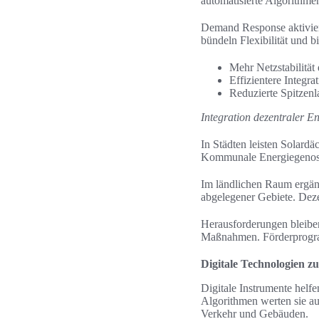
automatisierte Algorithmen
Demand Response aktiviert
bündeln Flexibilität und b
Mehr Netzstabilität
Effizientere Integra
Reduzierte Spitzenl
Integration dezentraler E
In Städten leisten Solard
Kommunale Energiegenosse
Im ländlichen Raum ergä
abgelegener Gebiete. Deze
Herausforderungen bleibe
Maßnahmen. Förderprogram
Digitale Technologien z
Digitale Instrumente hel
Algorithmen werten sie au
Verkehr und Gebäuden.