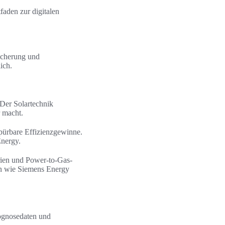
tfaden zur digitalen
icherung und
ich.
 Der Solartechnik
r macht.
pürbare Effizienzgewinne.
Energy.
ien und Power-to-Gas-
en wie Siemens Energy
rognosedaten und