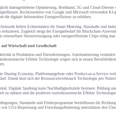
licht datengetriebene Optimierung. Breitband, 5G und Cloud-Dienste s
rgieflüssen. Rechenzentren von Google und Microsoft verwenden KI-
t die digitale Infrastruktur Energieeffizienz zu erhöhen.
nsorik liefern Echtzeitdaten für Smart Metering. Haushalte und Indu
h reduzieren. Zugleich steigt der Energiebedarf für Blockchain-Anwen
rneuerbare Stromversorgung oder energieeffiziente Chips nötig mac
auf Wirtschaft und Gesellschaft
ktivität in Produktion und Dienstleistungen. Automatisierung verändert
oökonomische Effekte Technologie zeigen sich in neuen Berufsfeldern
en.
e Sharing Economy, Plattformangebote oder Product-as-a-Service ver
darf. Damit lässt sich der Ressourcenverbrauch Technologie pro Nutzer
tral. Digitale Spaltung kann Nachhaltigkeitsziele bremsen. Bildung 
it zu stärken und die positiven sozioökonomische Effekte Technologie
ingungen, Standards und Förderprogramme beeinflussen die Richtung
wie CO2-Bepreisung und Forschungsförderung unterstützen den Über