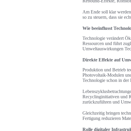
Rebound-Effekte, Rohstoff
Am Ende soll klar werden
so zu steuern, dass sie ec
Wie beeinflusst Technol
Technologie verändert Öko
Ressourcen und führt zug
Umweltauswirkungen Techn
Direkte Effekte auf Um
Produktion und Betrieb te
Photovoltaik-Modulen und 
Technologie schon in der L
Lebenszyklusbetrachtunge
Recyclinginitiativen und
zurückzuführen und Umwe
Gleichzeitig bringen tec
Fertigung reduzieren Mat
Rolle digitaler Infrastr