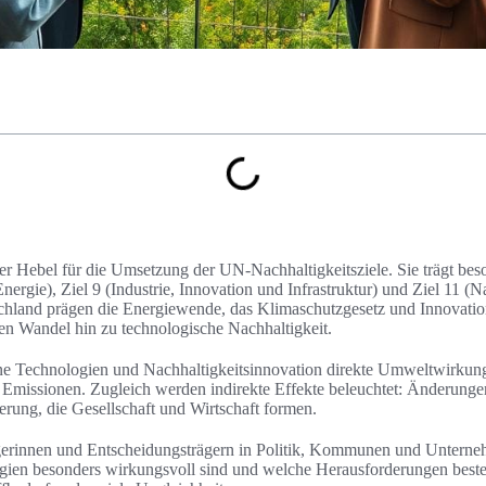
ler Hebel für die Umsetzung der UN-Nachhaltigkeitsziele. Sie trägt bes
ergie), Ziel 9 (Industrie, Innovation und Infrastruktur) und Ziel 11 (N
chland prägen die Energiewende, das Klimaschutzgesetz und Innovatio
en Wandel hin zu technologische Nachhaltigkeit.
üne Technologien und Nachhaltigkeitsinnovation direkte Umweltwirkun
missionen. Zugleich werden indirekte Effekte beleuchtet: Änderungen 
erung, die Gesellschaft und Wirtschaft formen.
ägerinnen und Entscheidungsträgern in Politik, Kommunen und Unterne
ien besonders wirkungsvoll sind und welche Herausforderungen best