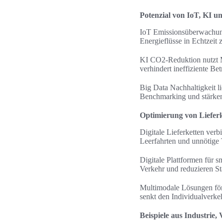
Potenzial von IoT, KI 
IoT Emissionsüberwachung
Energieflüsse in Echtzeit
KI CO2-Reduktion nutzt 
verhindert ineffiziente B
Big Data Nachhaltigkeit l
Benchmarking und stärke
Optimierung von Lieferk
Digitale Lieferketten ver
Leerfahrten und unnötige 
Digitale Plattformen für 
Verkehr und reduzieren St
Multimodale Lösungen förd
senkt den Individualverke
Beispiele aus Industri