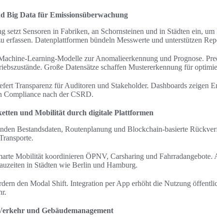
und Big Data für Emissionsüberwachung
 setzt Sensoren in Fabriken, an Schornsteinen und in Städten ein, um
 zu erfassen. Datenplattformen bündeln Messwerte und unterstützen R
Machine-Learning-Modelle zur Anomalieerkennung und Prognose. Pred
etriebszustände. Große Datensätze schaffen Mustererkennung für optimie
iefert Transparenz für Auditoren und Stakeholder. Dashboards zeigen E
n Compliance nach der CSRD.
etten und Mobilität durch digitale Plattformen
binden Bestandsdaten, Routenplanung und Blockchain-basierte Rückverf
Transporte.
smarte Mobilität koordinieren ÖPNV, Carsharing und Fahrradangebote. 
auzeiten in Städten wie Berlin und Hamburg.
ern den Modal Shift. Integration per App erhöht die Nutzung öffentli
hr.
e, Verkehr und Gebäudemanagement