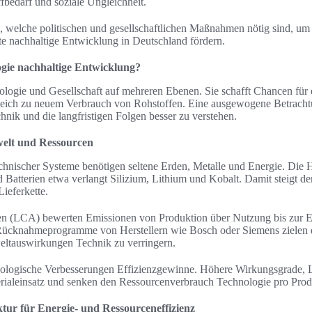
bedarf und soziale Ungleichheit.
, welche politischen und gesellschaftlichen Maßnahmen nötig sind, u
hte nachhaltige Entwicklung in Deutschland fördern.
ogie nachhaltige Entwicklung?
logie und Gesellschaft auf mehreren Ebenen. Sie schafft Chancen für 
leich zu neuem Verbrauch von Rohstoffen. Eine ausgewogene Betrachtu
ik und die langfristigen Folgen besser zu verstehen.
welt und Ressourcen
chnischer Systeme benötigen seltene Erden, Metalle und Energie. Die 
Batterien etwa verlangt Silizium, Lithium und Kobalt. Damit steigt d
ieferkette.
n (LCA) bewerten Emissionen von Produktion über Nutzung bis zur E
 Rücknahmeprogramme von Herstellern wie Bosch oder Siemens zielen d
ltauswirkungen Technik zu verringern.
hnologische Verbesserungen Effizienzgewinne. Höhere Wirkungsgrade, L
erialeinsatz und senken den Ressourcenverbrauch Technologie pro Prod
uktur für Energie- und Ressourceneffizienz