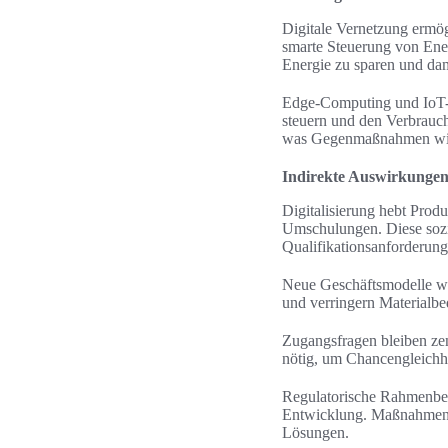
Digitale Vernetzung ermög
smarte Steuerung von Ene
Energie zu sparen und dami
Edge-Computing und IoT-Se
steuern und den Verbrauc
was Gegenmaßnahmen wie e
Indirekte Auswirkungen 
Digitalisierung hebt Produ
Umschulungen. Diese sozi
Qualifikationsanforderung
Neue Geschäftsmodelle wi
und verringern Materialbe
Zugangsfragen bleiben zen
nötig, um Chancengleichhe
Regulatorische Rahmenbed
Entwicklung. Maßnahmen 
Lösungen.