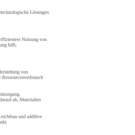
m technologische Lösungen
effizientere Nutzung von
ng hilft,
Herstellung von
er Ressourcenverbrauch
ntsorgung.
arauf ab, Materialien
eichtbau und additive
ukt.