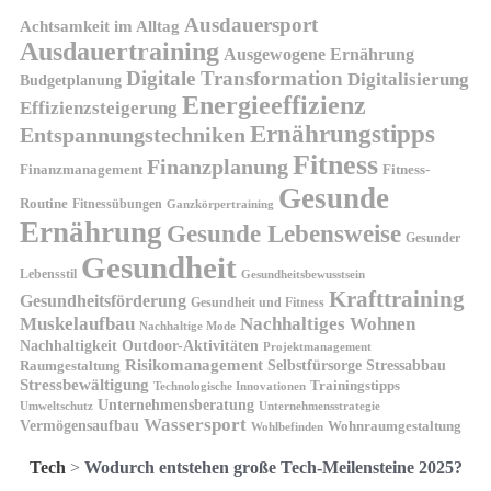
Ausdauersport
Achtsamkeit im Alltag
Ausdauertraining
Ausgewogene Ernährung
Digitale Transformation
Digitalisierung
Budgetplanung
Energieeffizienz
Effizienzsteigerung
Ernährungstipps
Entspannungstechniken
Fitness
Finanzplanung
Finanzmanagement
Fitness-
Gesunde
Routine
Fitnessübungen
Ganzkörpertraining
Ernährung
Gesunde Lebensweise
Gesunder
Gesundheit
Lebensstil
Gesundheitsbewusstsein
Krafttraining
Gesundheitsförderung
Gesundheit und Fitness
Muskelaufbau
Nachhaltiges Wohnen
Nachhaltige Mode
Nachhaltigkeit
Outdoor-Aktivitäten
Projektmanagement
Risikomanagement
Selbstfürsorge
Raumgestaltung
Stressabbau
Stressbewältigung
Trainingstipps
Technologische Innovationen
Unternehmensberatung
Unternehmensstrategie
Umweltschutz
Wassersport
Vermögensaufbau
Wohnraumgestaltung
Wohlbefinden
Tech
>
Wodurch entstehen große Tech-Meilensteine 2025?