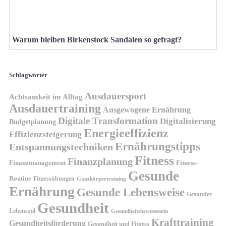
Warum bleiben Birkenstock Sandalen so gefragt?
Schlagwörter
Ausdauersport
Achtsamkeit im Alltag
Ausdauertraining
Ausgewogene Ernährung
Digitale Transformation
Digitalisierung
Budgetplanung
Energieeffizienz
Effizienzsteigerung
Ernährungstipps
Entspannungstechniken
Fitness
Finanzplanung
Finanzmanagement
Fitness-
Gesunde
Routine
Fitnessübungen
Ganzkörpertraining
Ernährung
Gesunde Lebensweise
Gesunder
Gesundheit
Lebensstil
Gesundheitsbewusstsein
Krafttraining
Gesundheitsförderung
Gesundheit und Fitness