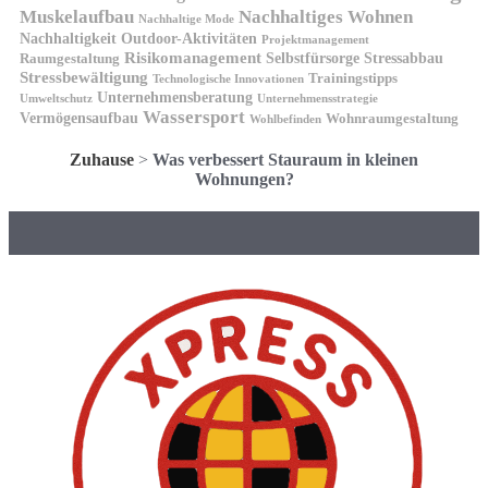
Muskelaufbau
Nachhaltiges Wohnen
Nachhaltige Mode
Nachhaltigkeit
Outdoor-Aktivitäten
Projektmanagement
Risikomanagement
Selbstfürsorge
Raumgestaltung
Stressabbau
Stressbewältigung
Trainingstipps
Technologische Innovationen
Unternehmensberatung
Unternehmensstrategie
Umweltschutz
Wassersport
Vermögensaufbau
Wohnraumgestaltung
Wohlbefinden
Zuhause
>
Was verbessert Stauraum in kleinen
Wohnungen?