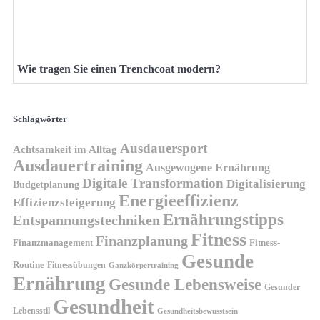
Wie tragen Sie einen Trenchcoat modern?
Schlagwörter
Ausdauersport
Achtsamkeit im Alltag
Ausdauertraining
Ausgewogene Ernährung
Digitale Transformation
Digitalisierung
Budgetplanung
Energieeffizienz
Effizienzsteigerung
Ernährungstipps
Entspannungstechniken
Fitness
Finanzplanung
Finanzmanagement
Fitness-
Gesunde
Routine
Fitnessübungen
Ganzkörpertraining
Ernährung
Gesunde Lebensweise
Gesunder
Gesundheit
Lebensstil
Gesundheitsbewusstsein