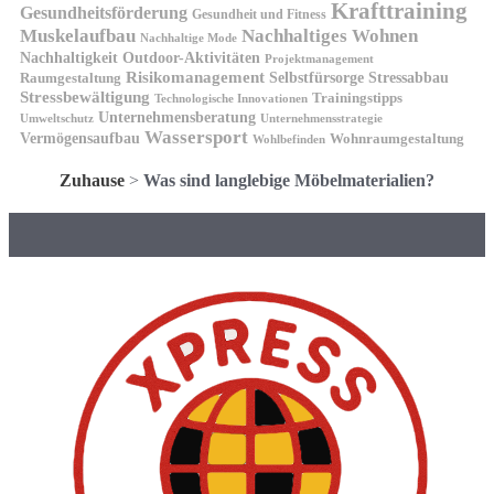
Krafttraining
Gesundheitsförderung
Gesundheit und Fitness
Muskelaufbau
Nachhaltiges Wohnen
Nachhaltige Mode
Nachhaltigkeit
Outdoor-Aktivitäten
Projektmanagement
Risikomanagement
Selbstfürsorge
Raumgestaltung
Stressabbau
Stressbewältigung
Trainingstipps
Technologische Innovationen
Unternehmensberatung
Unternehmensstrategie
Umweltschutz
Wassersport
Vermögensaufbau
Wohnraumgestaltung
Wohlbefinden
Zuhause
>
Was sind langlebige Möbelmaterialien?