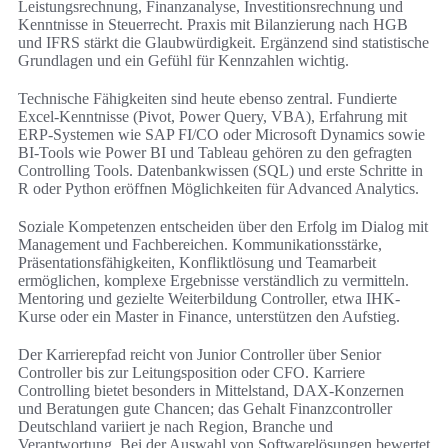
Leistungsrechnung, Finanzanalyse, Investitionsrechnung und
Kenntnisse in Steuerrecht. Praxis mit Bilanzierung nach HGB
und IFRS stärkt die Glaubwürdigkeit. Ergänzend sind statistische
Grundlagen und ein Gefühl für Kennzahlen wichtig.
Technische Fähigkeiten sind heute ebenso zentral. Fundierte
Excel-Kenntnisse (Pivot, Power Query, VBA), Erfahrung mit
ERP-Systemen wie SAP FI/CO oder Microsoft Dynamics sowie
BI-Tools wie Power BI und Tableau gehören zu den gefragten
Controlling Tools. Datenbankwissen (SQL) und erste Schritte in
R oder Python eröffnen Möglichkeiten für Advanced Analytics.
Soziale Kompetenzen entscheiden über den Erfolg im Dialog mit
Management und Fachbereichen. Kommunikationsstärke,
Präsentationsfähigkeiten, Konfliktlösung und Teamarbeit
ermöglichen, komplexe Ergebnisse verständlich zu vermitteln.
Mentoring und gezielte Weiterbildung Controller, etwa IHK-
Kurse oder ein Master in Finance, unterstützen den Aufstieg.
Der Karrierepfad reicht von Junior Controller über Senior
Controller bis zur Leitungsposition oder CFO. Karriere
Controlling bietet besonders in Mittelstand, DAX-Konzernen
und Beratungen gute Chancen; das Gehalt Finanzcontroller
Deutschland variiert je nach Region, Branche und
Verantwortung. Bei der Auswahl von Softwarelösungen bewertet