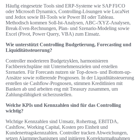
Häufig eingesetzte Tools sind ERP-Systeme wie SAP FI/CO
oder Microsoft Dynamics, Controlling-Lösungen wie LucaNet
und Jedox sowie BI-Tools wie Power BI oder Tableau.
Methodisch kommen Soll-Ist-Analysen, ABC-/XYZ-Analysen,
Break-Even-Rechnungen, Plan- und Szenario-Modeling sowie
Excel (Pivot, Power Query, VBA) zum Einsatz.
Wie unterstützt Controlling Budgetierung, Forecasting und
Liquiditätssteuerung?
Controller moderieren Budgetzyklen, harmonisieren
Fachbereichspläne mit Unternehmenszielen und erstellen
Szenarien. Für Forecasts nutzen sie Top-down- und Bottom-up-
Ansätze sowie rollierende Prognosen. In der Liquiditätssteuerung
erstellen sie Cashflow-Prognosen, stimmen Kreditlinien mit
Banken ab und arbeiten eng mit Treasury zusammen, um
Zahlungsfähigkeit sicherzustellen.
Welche KPIs und Kennzahlen sind für das Controlling
wichtig?
Wichtige Kennzahlen sind Umsatz, Rohertrag, EBITDA,
Cashflow, Working Capital, Kosten pro Einheit und
Kundenertragskennzahlen. Controller tracken Abweichungen,
setzen Alarmmechanismen und initiieren Korrekturmaßnahmen