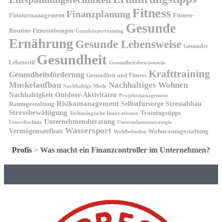
Fitness
Finanzplanung
Finanzmanagement
Fitness-
Gesunde
Routine
Fitnessübungen
Ganzkörpertraining
Ernährung
Gesunde Lebensweise
Gesunder
Gesundheit
Lebensstil
Gesundheitsbewusstsein
Krafttraining
Gesundheitsförderung
Gesundheit und Fitness
Muskelaufbau
Nachhaltiges Wohnen
Nachhaltige Mode
Nachhaltigkeit
Outdoor-Aktivitäten
Projektmanagement
Risikomanagement
Selbstfürsorge
Raumgestaltung
Stressabbau
Stressbewältigung
Trainingstipps
Technologische Innovationen
Unternehmensberatung
Unternehmensstrategie
Umweltschutz
Wassersport
Vermögensaufbau
Wohnraumgestaltung
Wohlbefinden
Profis
>
Was macht ein Finanzcontroller im Unternehmen?