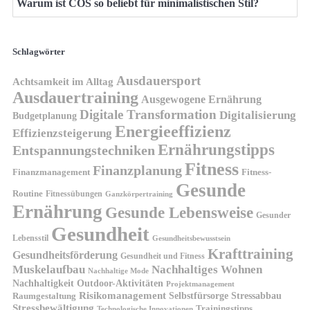
Warum ist COS so beliebt für minimalistischen Stil?
Schlagwörter
Ausdauersport
Achtsamkeit im Alltag
Ausdauertraining
Ausgewogene Ernährung
Digitale Transformation
Digitalisierung
Budgetplanung
Energieeffizienz
Effizienzsteigerung
Ernährungstipps
Entspannungstechniken
Fitness
Finanzplanung
Finanzmanagement
Fitness-
Gesunde
Routine
Fitnessübungen
Ganzkörpertraining
Ernährung
Gesunde Lebensweise
Gesunder
Gesundheit
Lebensstil
Gesundheitsbewusstsein
Krafttraining
Gesundheitsförderung
Gesundheit und Fitness
Muskelaufbau
Nachhaltiges Wohnen
Nachhaltige Mode
Nachhaltigkeit
Outdoor-Aktivitäten
Projektmanagement
Risikomanagement
Selbstfürsorge
Raumgestaltung
Stressabbau
Stressbewältigung
Trainingstipps
Technologische Innovationen