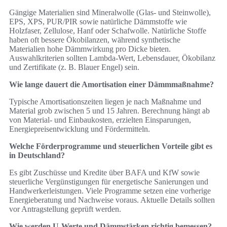
Gängige Materialien sind Mineralwolle (Glas- und Steinwolle),
EPS, XPS, PUR/PIR sowie natürliche Dämmstoffe wie
Holzfaser, Zellulose, Hanf oder Schafwolle. Natürliche Stoffe
haben oft bessere Ökobilanzen, während synthetische
Materialien hohe Dämmwirkung pro Dicke bieten.
Auswahlkriterien sollten Lambda-Wert, Lebensdauer, Ökobilanz
und Zertifikate (z. B. Blauer Engel) sein.
Wie lange dauert die Amortisation einer Dämmmaßnahme?
Typische Amortisationszeiten liegen je nach Maßnahme und
Material grob zwischen 5 und 15 Jahren. Berechnung hängt ab
von Material- und Einbaukosten, erzielten Einsparungen,
Energiepreisentwicklung und Fördermitteln.
Welche Förderprogramme und steuerlichen Vorteile gibt es
in Deutschland?
Es gibt Zuschüsse und Kredite über BAFA und KfW sowie
steuerliche Vergünstigungen für energetische Sanierungen und
Handwerkerleistungen. Viele Programme setzen eine vorherige
Energieberatung und Nachweise voraus. Aktuelle Details sollten
vor Antragstellung geprüft werden.
Wie werden U-Werte und Dämmstärken richtig bemessen?