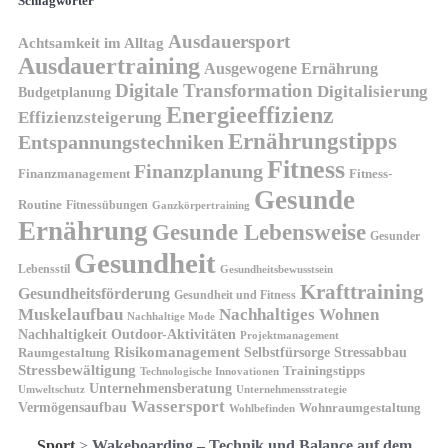
Schlagwörter
Ausdauersport
Achtsamkeit im Alltag
Ausdauertraining
Ausgewogene Ernährung
Digitale Transformation
Digitalisierung
Budgetplanung
Energieeffizienz
Effizienzsteigerung
Ernährungstipps
Entspannungstechniken
Fitness
Finanzplanung
Finanzmanagement
Fitness-
Gesunde
Routine
Fitnessübungen
Ganzkörpertraining
Ernährung
Gesunde Lebensweise
Gesunder
Gesundheit
Lebensstil
Gesundheitsbewusstsein
Krafttraining
Gesundheitsförderung
Gesundheit und Fitness
Muskelaufbau
Nachhaltiges Wohnen
Nachhaltige Mode
Nachhaltigkeit
Outdoor-Aktivitäten
Projektmanagement
Risikomanagement
Selbstfürsorge
Raumgestaltung
Stressabbau
Stressbewältigung
Trainingstipps
Technologische Innovationen
Unternehmensberatung
Unternehmensstrategie
Umweltschutz
Wassersport
Vermögensaufbau
Wohnraumgestaltung
Wohlbefinden
Sport
>
Wakeboarding – Technik und Balance auf dem