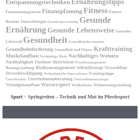
Ernährungstipps
Entspannungstechniken
Fitness
Finanzplanung
Finanzmanagement
Fitness-
Gesunde
Routine
Fitnessübungen
Ganzkörpertraining
Ernährung
Gesunde Lebensweise
Gesunder
Gesundheit
Lebensstil
Gesundheitsbewusstsein
Krafttraining
Gesundheitsförderung
Gesundheit und Fitness
Muskelaufbau
Nachhaltiges Wohnen
Nachhaltige Mode
Nachhaltigkeit
Outdoor-Aktivitäten
Projektmanagement
Risikomanagement
Selbstfürsorge
Raumgestaltung
Stressabbau
Stressbewältigung
Trainingstipps
Technologische Innovationen
Unternehmensberatung
Unternehmensstrategie
Umweltschutz
Wassersport
Vermögensaufbau
Wohnraumgestaltung
Wohlbefinden
Sport
>
Springreiten – Technik und Mut im Pferdesport