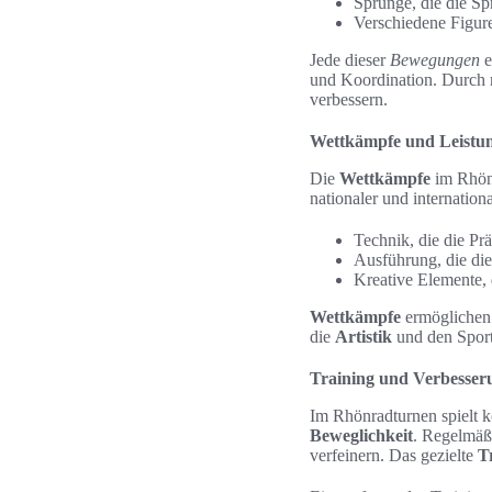
Sprünge, die die Sp
Verschiedene Figure
Jede dieser
Bewegungen
e
und Koordination. Durch 
verbessern.
Wettkämpfe und Leistu
Die
Wettkämpfe
im Rhönr
nationaler und internation
Technik, die die Pr
Ausführung, die die
Kreative Elemente, 
Wettkämpfe
ermöglichen e
die
Artistik
und den Sport
Training und Verbesser
Im Rhönradturnen spielt k
Beweglichkeit
. Regelmäß
verfeinern. Das gezielte
T