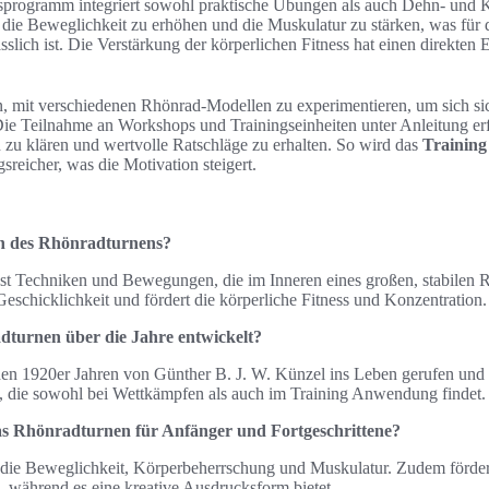
sprogramm integriert sowohl praktische Übungen als auch Dehn- und Kr
 die Beweglichkeit zu erhöhen und die Muskulatur zu stärken, was für
sslich ist. Die Verstärkung der körperlichen Fitness hat einen direkten 
, mit verschiedenen Rhönrad-Modellen zu experimentieren, um sich sic
e Teilnahme an Workshops und Trainingseinheiten unter Anleitung erfa
n zu klären und wertvolle Ratschläge zu erhalten. So wird das
Training
reicher, was die Motivation steigert.
n des Rhönradturnens?
t Techniken und Bewegungen, die im Inneren eines großen, stabilen R
eschicklichkeit und fördert die körperliche Fitness und Konzentration.
dturnen über die Jahre entwickelt?
n 1920er Jahren von Günther B. J. W. Künzel ins Leben gerufen und e
rt, die sowohl bei Wettkämpfen als auch im Training Anwendung findet.
das Rhönradturnen für Anfänger und Fortgeschrittene?
 die Beweglichkeit, Körperbeherrschung und Muskulatur. Zudem förder
 während es eine kreative Ausdrucksform bietet.