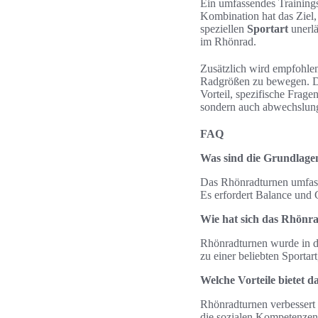
Ein umfassendes Training
Kombination hat das Ziel,
speziellen
Sportart
unerlä
im Rhönrad.
Zusätzlich wird empfohlen
Radgrößen zu bewegen. Di
Vorteil, spezifische Frage
sondern auch abwechslungs
FAQ
Was sind die Grundlage
Das Rhönradturnen umfass
Es erfordert Balance und G
Wie hat sich das Rhönra
Rhönradturnen wurde in de
zu einer beliebten Sporta
Welche Vorteile bietet 
Rhönradturnen verbessert
die sozialen Kompetenzen,