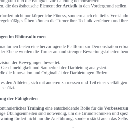
rungkraft und die Fähigkeit zur Landung demonstrieren.
n, die das ästhetische Element der
Artistik
in den Vordergrund stellen.
rfordert nicht nur körperliche Fitness, sondern auch ein tiefes Verständn
regelmäßiges Üben können die Turner ihre Technik verfeinern und ihr
ngen im Rhönradturnen
adturnen bieten eine hervorragende Plattform zur Demonstration erbr
aler Ebene werden die Turner anhand strenger Bewertungskriterien beurt
äzision der Bewegungen bewertet.
 Geschmeidigkeit und Sauberkeit der Darbietung analysiert.
die die Innovation und Originalität der Darbietungen fördern.
s den Athleten, sich mit anderen zu messen und Teil einer vielfältigen
 schätzt.
ung der Fähigkeiten
ontinuierliches
Training
eine entscheidende Rolle für die
Verbesseru
ige Übungseinheiten sind notwendig, um die Grundtechniken und spe
raining
fördert nicht nur die Ausführung, sondern stärkt auch das Selbst