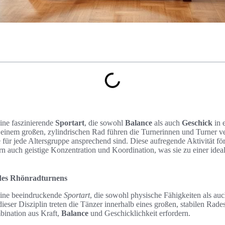
eine faszinierende
Sportart
, die sowohl
Balance
als auch
Geschick
in 
n einem großen, zylindrischen Rad führen die Turnerinnen und Turner 
 für jede Altersgruppe ansprechend sind. Diese aufregende Aktivität för
ern auch geistige Konzentration und Koordination, was sie zu einer ide
 des Rhönradturnens
eine beeindruckende
Sportart
, die sowohl physische Fähigkeiten als au
dieser Disziplin treten die Tänzer innerhalb eines großen, stabilen Rad
bination aus Kraft,
Balance
und Geschicklichkeit erfordern.