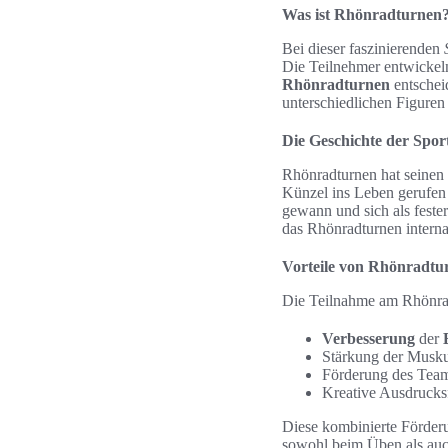
Was ist Rhönradturnen
Bei dieser faszinierenden
Die Teilnehmer entwickeln 
Rhönradturnen
entschei
unterschiedlichen Figuren
Die Geschichte der Spor
Rhönradturnen hat seinen
Künzel ins Leben gerufen
gewann und sich als fester
das Rhönradturnen internat
Vorteile von Rhönradtu
Die Teilnahme am Rhönrad
Verbesserung
der
Stärkung der Musku
Förderung des Team
Kreative Ausdrucks
Diese kombinierte Förder
sowohl beim Üben als auch