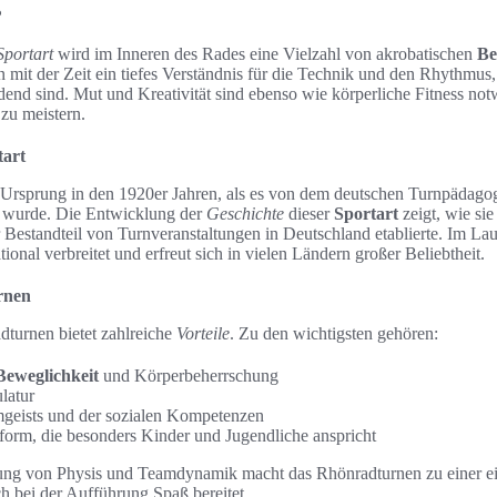
?
Sportart
wird im Inneren des Rades eine Vielzahl von akrobatischen
Be
mit der Zeit ein tiefes Verständnis für die Technik und den Rhythmus, 
dend sind. Mut und Kreativität sind ebenso wie körperliche Fitness no
 zu meistern.
tart
 Ursprung in den 1920er Jahren, als es von dem deutschen Turnpädago
 wurde. Die Entwicklung der
Geschichte
dieser
Sportart
zeigt, wie sie
 Bestandteil von Turnveranstaltungen in Deutschland etablierte. Im Lau
ional verbreitet und erfreut sich in vielen Ländern großer Beliebtheit.
rnen
turnen bietet zahlreiche
Vorteile
. Zu den wichtigsten gehören:
Beweglichkeit
und Körperbeherrschung
latur
geists und der sozialen Kompetenzen
form, die besonders Kinder und Jugendliche anspricht
ung von Physis und Teamdynamik macht das Rhönradturnen zu einer ei
 bei der Aufführung Spaß bereitet.