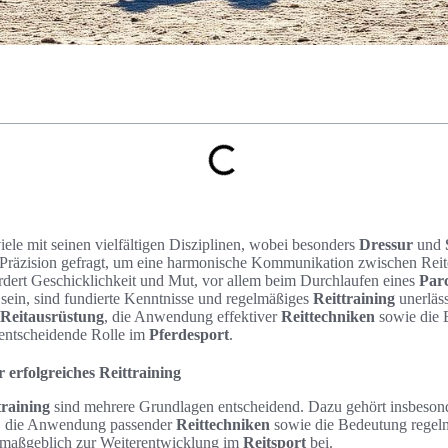
viele mit seinen vielfältigen Disziplinen, wobei besonders
Dressur
und
 Präzision gefragt, um eine harmonische Kommunikation zwischen Reite
dert Geschicklichkeit und Mut, vor allem beim Durchlaufen eines
Par
u sein, sind fundierte Kenntnisse und regelmäßiges
Reittraining
unerläss
Reitausrüstung
, die Anwendung effektiver
Reittechniken
sowie die 
 entscheidende Rolle im
Pferdesport
.
 erfolgreiches Reittraining
training
sind mehrere Grundlagen entscheidend. Dazu gehört insbeson
, die Anwendung passender
Reittechniken
sowie die Bedeutung regel
t maßgeblich zur Weiterentwicklung im
Reitsport
bei.