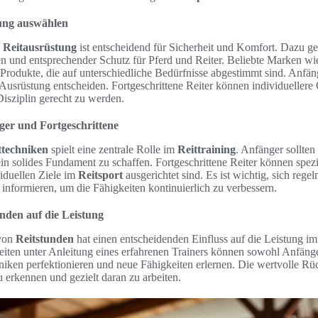
tung auswählen
n
Reitausrüstung
ist entscheidend für Sicherheit und Komfort. Dazu ge
en und entsprechender Schutz für Pferd und Reiter. Beliebte Marken wi
Produkte, die auf unterschiedliche Bedürfnisse abgestimmt sind. Anfänge
e Ausrüstung entscheiden. Fortgeschrittene Reiter können individueller
isziplin gerecht zu werden.
ger und Fortgeschrittene
ttechniken
spielt eine zentrale Rolle im
Reittraining
. Anfänger sollte
n solides Fundament zu schaffen. Fortgeschrittene Reiter können spez
viduellen Ziele im
Reitsport
ausgerichtet sind. Es ist wichtig, sich rege
nformieren, um die Fähigkeiten kontinuierlich zu verbessern.
unden auf die Leistung
 von
Reitstunden
hat einen entscheidenden Einfluss auf die Leistung im
nheiten unter Anleitung eines erfahrenen Trainers können sowohl Anfäng
hniken perfektionieren und neue Fähigkeiten erlernen. Die wertvolle R
zu erkennen und gezielt daran zu arbeiten.