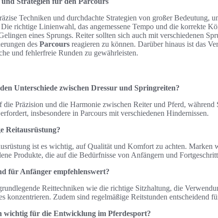
 und Strategien für den Parcours
räzise Techniken und durchdachte Strategien von großer Bedeutung, 
. Die richtige Linienwahl, das angemessene Tempo und die korrekte Kö
 Gelingen eines Sprungs. Reiter sollten sich auch mit verschiedenen Sp
rderungen des
Parcours
reagieren zu können. Darüber hinaus ist das Ver
che und fehlerfreie Runden zu gewährleisten.
nden Unterschiede zwischen Dressur und Springreiten?
f die Präzision und die Harmonie zwischen Reiter und Pferd, während 
erfordert, insbesondere in Parcours mit verschiedenen Hindernissen.
ge Reitausrüstung?
usrüstung ist es wichtig, auf Qualität und Komfort zu achten. Marken 
ene Produkte, die auf die Bedürfnisse von Anfängern und Fortgeschrit
ind für Anfänger empfehlenswert?
 grundlegende Reittechniken wie die richtige Sitzhaltung, die Verwend
es konzentrieren. Zudem sind regelmäßige Reitstunden entscheidend fü
wichtig für die Entwicklung im Pferdesport?