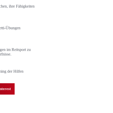
chen, ihre Fähigkeiten
letti-Übungen
ngen im Reitsport zu
fnisse.
ming der Hilfen
nterest