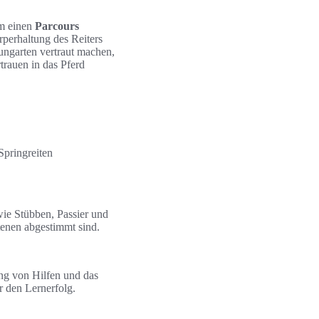
um einen
Parcours
rperhaltung des Reiters
rungarten vertraut machen,
trauen in das Pferd
Springreiten
wie Stübben, Passier und
tenen abgestimmt sind.
ung von Hilfen und das
r den Lernerfolg.