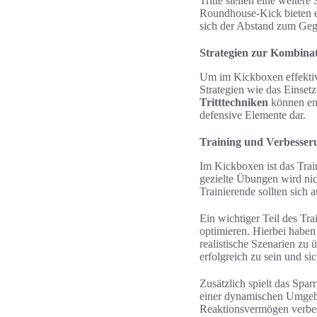
Tritte stellen eine weite
Roundhouse-Kick bieten ei
sich der Abstand zum Gegn
Strategien zur Kombinat
Um im Kickboxen effektiv 
Strategien wie das Einse
Tritttechniken
können ent
defensive Elemente dar.
Training und Verbesser
Im Kickboxen ist das Trai
gezielte Übungen wird nic
Trainierende sollten sich 
Ein wichtiger Teil des Tr
optimieren. Hierbei haben 
realistische Szenarien zu
erfolgreich zu sein und s
Zusätzlich spielt das Spa
einer dynamischen Umgebu
Reaktionsvermögen verbess