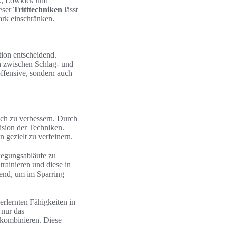
ck, Lowkick und
eser
Tritttechniken
lässt
ark einschränken.
tion entscheidend.
n zwischen Schlag- und
offensive, sondern auch
ich zu verbessern. Durch
ision der Techniken.
n gezielt zu verfeinern.
ewegungsabläufe zu
trainieren und diese in
dend, um im Sparring
erlernten Fähigkeiten in
nur das
 kombinieren. Diese