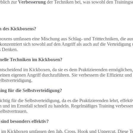
blich zur
Verbesserung
der Techniken bei, was sowohl den Trainingse
.
n des Kickboxens?
oxens umfassen eine Mischung aus Schlag- und Tritttechniken, die au
onzentriert sich sowohl auf den Angriff als auch auf die Verteidigung 
es Denken.
hnelle Techniken im Kickboxen?
ntscheidend im Kickboxen, da sie es dem Praktizierenden ermöglichen, 
g einen eigenen Angriff durchzuführen. Sie verbessern die Effizienz un
lbstverteidigung.
ning für die Selbstverteidigung?
chtig für die Selbstverteidigung, da es die Praktizierenden lehrt, effekt
 und im Ernstfall schnell zu handeln. Regelmäßiges Training verbesse
elbstvertrauen.
sind besonders effektiv?
n im Kickboxen umfassen den Jab, Cross, Hook und Uppercut. Diese Tec