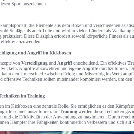
diesen Sport auszeichnen.
dkampfsportart, die Elemente aus dem Boxen und verschiedenen asiati
wohl Schläge als auch Tritte und wird in vielen Ländern als Wettkampf
g praktiziert. Diese Disziplin erfordert sowohl körperliche Fitness als 
effektiv anzuwenden.
eidigung und Angriff im Kickboxen
onzepte von
Verteidigung
und
Angriff
entscheidend. Ein effektives
Tr
entwickeln, Angriffe abzuwehren und eigene Angriffe durchzuführen. Di
 kann den Unterschied zwischen Erfolg und Misserfolg im Wettkampf
nd offensive Techniken sollten miteinander kombiniert werden, um den
 Techniken im Training
en im Kickboxen eine zentrale Rolle. Sie ermöglichen es den Kämpfern,
ngriffe schnell auszuführen. Im
Training
werden diese Techniken gezie
rn und die Effektivität in der Anwendung zu maximieren. Durch regel
nen Kämpfer ihre Fähigkeiten kontinuierlich verbessern und sich auf 