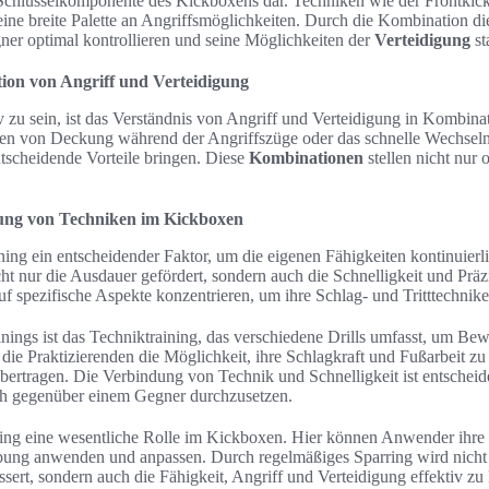
re Schlüsselkomponente des Kickboxens dar. Techniken wie der Frontki
ne breite Palette an Angriffsmöglichkeiten. Durch die Kombination di
er optimal kontrollieren und seine Möglichkeiten der
Verteidigung
st
ion von Angriff und Verteidigung
zu sein, ist das Verständnis von Angriff und Verteidigung in Kombina
tzen von Deckung während der Angriffszüge oder das schnelle Wechsel
scheidende Vorteile bringen. Diese
Kombinationen
stellen nicht nur 
ung von Techniken im Kickboxen
ning ein entscheidender Faktor, um die eigenen Fähigkeiten kontinuierl
ht nur die Ausdauer gefördert, sondern auch die Schnelligkeit und Präz
auf spezifische Aspekte konzentrieren, um ihre Schlag- und Tritttechnike
ainings ist das Techniktraining, das verschiedene Drills umfasst, um B
die Praktizierenden die Möglichkeit, ihre Schlagkraft und Fußarbeit zu 
 übertragen. Die Verbindung von Technik und Schnelligkeit ist entschei
ich gegenüber einem Gegner durchzusetzen.
rring eine wesentliche Rolle im Kickboxen. Hier können Anwender ihre 
ng anwenden und anpassen. Durch regelmäßiges Sparring wird nicht 
ert, sondern auch die Fähigkeit, Angriff und Verteidigung effektiv zu