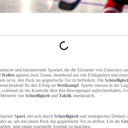
amische und faszinierende Sportart, die die Elemente von Eishockey u
uf
Rollen
agieren zwei Teams, bestehend aus vier Feldspielern und eine
iels ist es, den Puck ins gegnerische Tor zu befördern. Die
Schnelligkei
d entscheidend für den Erfolg im
Wettkampf
. Spieler müssen in der Lage
, während sie die Kontrolle über ihre Bewegungen aufrechterhalten. 
as Meistern von
Schnelligkeit
und
Taktik
unerlässlich.
amischer
Sport
, der sich durch
Schnelligkeit
und strategisches Denken au
ander an, um mit einem Puck das gegnerische Tor zu treffen. Um die
Gr
tehen, sind einige essentielle Aspekte zu beachten.