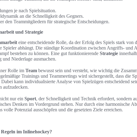
ungen je nach Spielsituation.
ldynamik an die Schnelligkeit des Gegners.
r den Teammitgliedern für strategische Entscheidungen.
arbeit und Strategie
amarbeit
eine entscheidende Rolle, da der Erfolg des Spiels stark von 
er Spieler abhängt. Die ständige Koordination zwischen Angriffs- und A
kampf bestehen zu können. Eine gut funktionierende
Strategie
innerhal
g und Niederlage ausmachen.
iner Rolle im
Team
bewusst sein und versteht, wie wichtig die Zusamm
egelmäßige Trainings und Teammeetings wird sichergestellt, dass die Sp
 Dabei kann individualisierte Analyse von Spielzügen entscheidend se
n aufzudecken.
 nicht nur ein
Sport
, der Schnelligkeit und Technik erfordert, sondern a
isches Denken im Vordergrund stehen. Nur durch eine harmonische Ab
s volle Potenzial ausschöpfen und die gesetzten Ziele erreichen.
n Regeln im Inlinehockey?