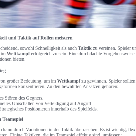
keit und Taktik auf Rollen meistern
tscheidend, sowohl Schnelligkeit als auch
Taktik
zu vereinen. Spieler u
m im
Wettkampf
erfolgreich zu sein. Eine durchdachte Vorgehensweise
tionen bieten.
ieg
von großer Bedeutung, um im
Wettkampf
zu gewinnen. Spieler sollten
ngsformen konzentrieren. Zu den bewährten Ansätzen gehören:
ges Stören des Gegners.
nelles Umschalten von Verteidigung auf Angriff.
Strategisches Positionieren innerhalb des Spielfelds.
m Teamspiel
m
kann durch Variationen in der Taktik überraschen. Es ist wichtig, flexi
ren. Einige Taktiken, die im Teamspiel effektiv sind, umfassen: