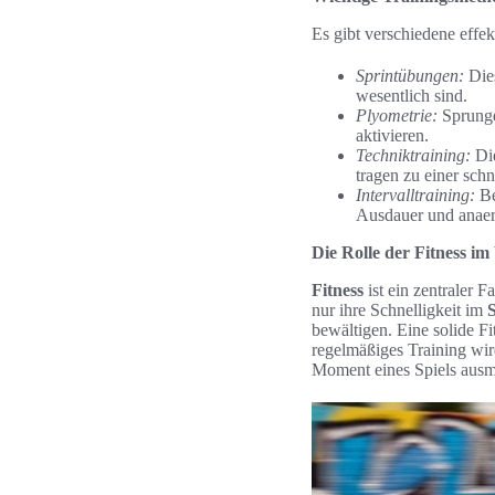
Es gibt verschiedene effe
Sprintübungen:
Dies
wesentlich sind.
Plyometrie:
Sprungel
aktivieren.
Techniktraining:
Die
tragen zu einer sch
Intervalltraining:
Be
Ausdauer und anaer
Die Rolle der Fitness i
Fitness
ist ein zentraler F
nur ihre Schnelligkeit im
S
bewältigen. Eine solide F
regelmäßiges Training wir
Moment eines Spiels aus