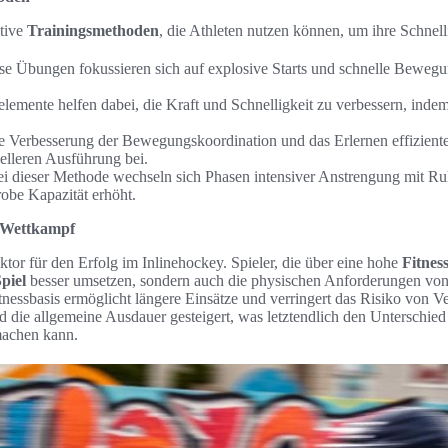
ktive
Trainingsmethoden
, die Athleten nutzen können, um ihre Schnelli
e Übungen fokussieren sich auf explosive Starts und schnelle Bewegu
emente helfen dabei, die Kraft und Schnelligkeit zu verbessern, indem
 Verbesserung der Bewegungskoordination und das Erlernen effizien
nelleren Ausführung bei.
i dieser Methode wechseln sich Phasen intensiver Anstrengung mit Ru
obe Kapazität erhöht.
m Wettkampf
aktor für den Erfolg im Inlinehockey. Spieler, die über eine hohe
Fitnes
piel
besser umsetzen, sondern auch die physischen Anforderungen vo
itnessbasis ermöglicht längere Einsätze und verringert das Risiko von 
d die allgemeine Ausdauer gesteigert, was letztendlich den Unterschie
machen kann.