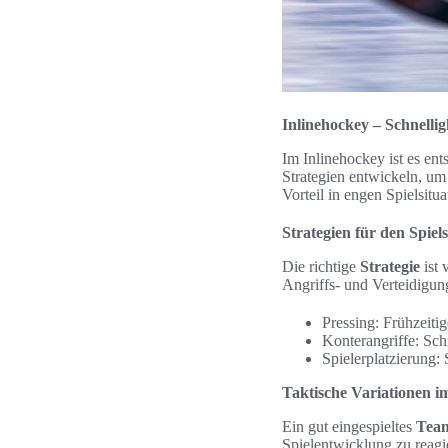
Inlinehockey – Schnellig
Im Inlinehockey ist es en
Strategien entwickeln, u
Vorteil in engen Spielsitua
Strategien für den Spiels
Die richtige
Strategie
ist 
Angriffs- und Verteidigu
Pressing: Frühzeiti
Konterangriffe: Sch
Spielerplatzierung: 
Taktische Variationen i
Ein gut eingespieltes
Tea
Spielentwicklung zu reagie