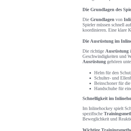
Die Grundlagen des Spie
Die
Grundlagen
von
Inl
Spieler müssen schnell au
koordinieren. Eine klare
Die Ausrüstung im Inli
Die richtige
Ausrüstung
i
Geschwindigkeiten und We
Ausrüstung
gehören unte
Helm für den Schut
Schulter- und Elle
Beinschoner für die
Handschuhe für ein
Schnelligkeit im Inlineh
Im Inlinehockey spielt Sc
spezifische
Trainingsme
Beweglichkeit und Reakti
Wichtige Trainingsmeth