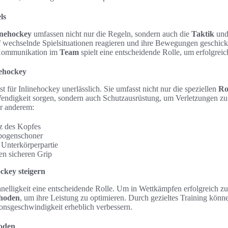
ls
inehockey
umfassen nicht nur die Regeln, sondern auch die
Taktik
und 
f wechselnde Spielsituationen reagieren und ihre Bewegungen geschick
 Kommunikation im
Team
spielt eine entscheidende Rolle, um erfolgreic
nehockey
st für Inlinehockey unerlässlich. Sie umfasst nicht nur die speziellen
Ro
ndigkeit sorgen, sondern auch Schutzausrüstung, um Verletzungen zu
r anderem:
z des Kopfes
nbogenschoner
 Unterkörperpartie
en sicheren Grip
ockey steigern
hnelligkeit eine entscheidende Rolle. Um in Wettkämpfen erfolgreich zu 
thoden
, um ihre Leistung zu optimieren. Durch gezieltes Training könne
onsgeschwindigkeit erheblich verbessern.
oden