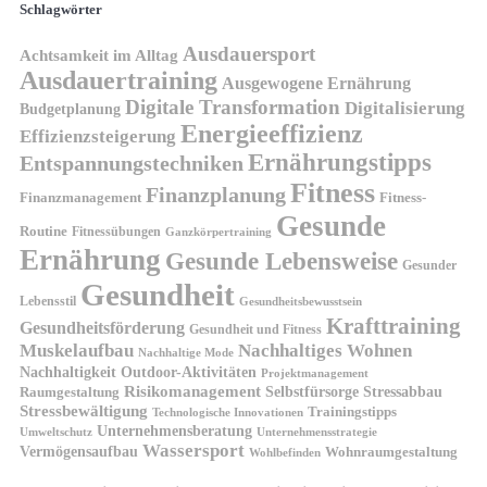
Schlagwörter
Ausdauersport
Achtsamkeit im Alltag
Ausdauertraining
Ausgewogene Ernährung
Digitale Transformation
Digitalisierung
Budgetplanung
Energieeffizienz
Effizienzsteigerung
Ernährungstipps
Entspannungstechniken
Fitness
Finanzplanung
Finanzmanagement
Fitness-
Gesunde
Routine
Fitnessübungen
Ganzkörpertraining
Ernährung
Gesunde Lebensweise
Gesunder
Gesundheit
Lebensstil
Gesundheitsbewusstsein
Krafttraining
Gesundheitsförderung
Gesundheit und Fitness
Muskelaufbau
Nachhaltiges Wohnen
Nachhaltige Mode
Nachhaltigkeit
Outdoor-Aktivitäten
Projektmanagement
Risikomanagement
Selbstfürsorge
Raumgestaltung
Stressabbau
Stressbewältigung
Trainingstipps
Technologische Innovationen
Unternehmensberatung
Unternehmensstrategie
Umweltschutz
Wassersport
Vermögensaufbau
Wohnraumgestaltung
Wohlbefinden