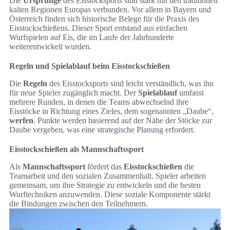
Die
Ursprünge
des Eisstocksports sind stark mit den traditionell
kalten Regionen Europas verbunden. Vor allem in Bayern und
Österreich finden sich historische Belege für die Praxis des
Eisstockschießens. Dieser Sport entstand aus einfachen
Wurfspielen auf Eis, die im Laufe der Jahrhunderte
weiterentwickelt wurden.
Regeln und Spielablauf beim Eisstockschießen
Die
Regeln
des Eisstocksports sind leicht verständlich, was ihn
für neue Spieler zugänglich macht. Der
Spielablauf
umfasst
mehrere Runden, in denen die Teams abwechselnd ihre
Eisstöcke in Richtung eines Zieles, dem sogenannten „Daube“,
werfen
. Punkte werden basierend auf der Nähe der Stöcke zur
Daube vergeben, was eine strategische Planung erfordert.
Eisstockschießen als Mannschaftssport
Als
Mannschaftssport
fördert das
Eisstockschießen
die
Teamarbeit und den sozialen Zusammenhalt. Spieler arbeiten
gemeinsam, um ihre Strategie zu entwickeln und die besten
Wurftechniken anzuwenden. Diese soziale Komponente stärkt
die Bindungen zwischen den Teilnehmern.