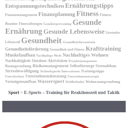
Ernährungstipps
Entspannungstechniken
Fitness
Finanzplanung
Finanzmanagement
Fitness-
Gesunde
Routine
Fitnessübungen
Ganzkörpertraining
Ernährung
Gesunde Lebensweise
Gesunder
Gesundheit
Lebensstil
Gesundheitsbewusstsein
Krafttraining
Gesundheitsförderung
Gesundheit und Fitness
Muskelaufbau
Nachhaltiges Wohnen
Nachhaltige Mode
Nachhaltigkeit
Outdoor-Aktivitäten
Projektmanagement
Risikomanagement
Selbstfürsorge
Raumgestaltung
Stressabbau
Stressbewältigung
Trainingstipps
Technologische Innovationen
Unternehmensberatung
Unternehmensstrategie
Umweltschutz
Wassersport
Vermögensaufbau
Wohnraumgestaltung
Wohlbefinden
Sport
>
E-Sports – Training für Reaktionszeit und Taktik