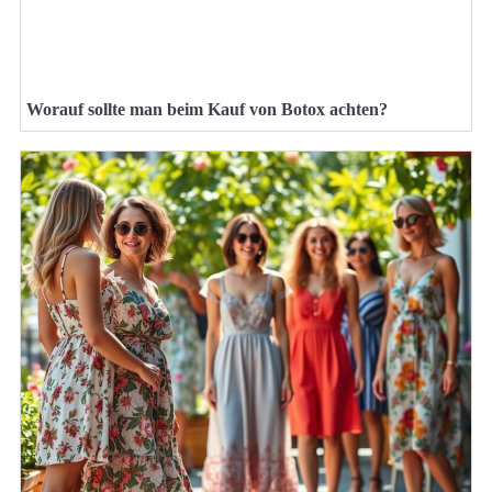
Worauf sollte man beim Kauf von Botox achten?