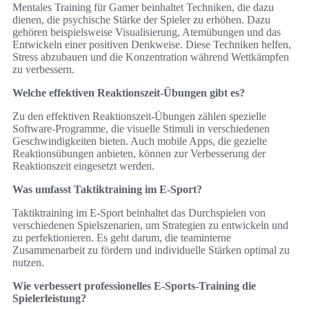
Mentales Training für Gamer beinhaltet Techniken, die dazu
dienen, die psychische Stärke der Spieler zu erhöhen. Dazu
gehören beispielsweise Visualisierung, Atemübungen und das
Entwickeln einer positiven Denkweise. Diese Techniken helfen,
Stress abzubauen und die Konzentration während Wettkämpfen
zu verbessern.
Welche effektiven Reaktionszeit-Übungen gibt es?
Zu den effektiven Reaktionszeit-Übungen zählen spezielle
Software-Programme, die visuelle Stimuli in verschiedenen
Geschwindigkeiten bieten. Auch mobile Apps, die gezielte
Reaktionsübungen anbieten, können zur Verbesserung der
Reaktionszeit eingesetzt werden.
Was umfasst Taktiktraining im E-Sport?
Taktiktraining im E-Sport beinhaltet das Durchspielen von
verschiedenen Spielszenarien, um Strategien zu entwickeln und
zu perfektionieren. Es geht darum, die teaminterne
Zusammenarbeit zu fördern und individuelle Stärken optimal zu
nutzen.
Wie verbessert professionelles E-Sports-Training die
Spielerleistung?