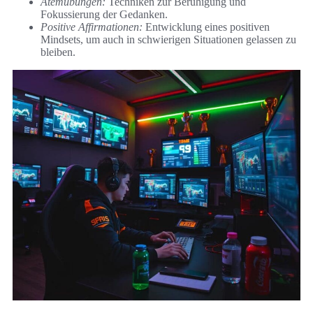
Atemübungen:
Techniken zur Beruhigung und
Fokussierung der Gedanken.
Positive Affirmationen:
Entwicklung eines positiven
Mindsets, um auch in schwierigen Situationen gelassen zu
bleiben.