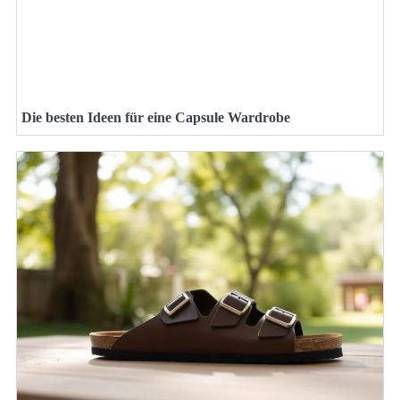
Die besten Ideen für eine Capsule Wardrobe