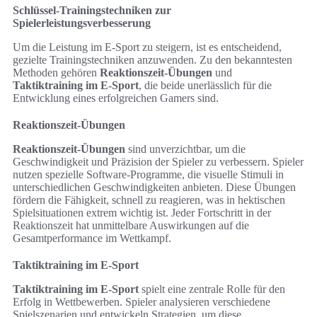
Schlüssel-Trainingstechniken zur
Spielerleistungsverbesserung
Um die Leistung im E-Sport zu steigern, ist es entscheidend,
gezielte Trainingstechniken anzuwenden. Zu den bekanntesten
Methoden gehören
Reaktionszeit-Übungen
und
Taktiktraining im E-Sport
, die beide unerlässlich für die
Entwicklung eines erfolgreichen Gamers sind.
Reaktionszeit-Übungen
Reaktionszeit-Übungen
sind unverzichtbar, um die
Geschwindigkeit und Präzision der Spieler zu verbessern. Spieler
nutzen spezielle Software-Programme, die visuelle Stimuli in
unterschiedlichen Geschwindigkeiten anbieten. Diese Übungen
fördern die Fähigkeit, schnell zu reagieren, was in hektischen
Spielsituationen extrem wichtig ist. Jeder Fortschritt in der
Reaktionszeit hat unmittelbare Auswirkungen auf die
Gesamtperformance im Wettkampf.
Taktiktraining im E-Sport
Taktiktraining im E-Sport
spielt eine zentrale Rolle für den
Erfolg in Wettbewerben. Spieler analysieren verschiedene
Spielszenarien und entwickeln Strategien, um diese