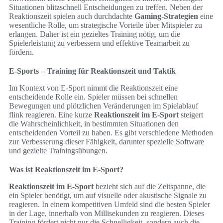
Situationen blitzschnell Entscheidungen zu treffen. Neben der
Reaktionszeit spielen auch durchdachte
Gaming-Strategien
eine
wesentliche Rolle, um strategische Vorteile über Mitspieler zu
erlangen. Daher ist ein gezieltes Training nötig, um die
Spielerleistung zu verbessern und effektive Teamarbeit zu
fördern.
E-Sports – Training für Reaktionszeit und Taktik
Im Kontext von E-Sport nimmt die Reaktionszeit eine
entscheidende Rolle ein. Spieler müssen bei schnellen
Bewegungen und plötzlichen Veränderungen im Spielablauf
flink reagieren. Eine kurze
Reaktionszeit im E-Sport
steigert
die Wahrscheinlichkeit, in bestimmten Situationen den
entscheidenden Vorteil zu haben. Es gibt verschiedene Methoden
zur Verbesserung dieser Fähigkeit, darunter spezielle Software
und gezielte Trainingsübungen.
Was ist Reaktionszeit im E-Sport?
Reaktionszeit im E-Sport
bezieht sich auf die Zeitspanne, die
ein Spieler benötigt, um auf visuelle oder akustische Signale zu
reagieren. In einem kompetitiven Umfeld sind die besten Spieler
in der Lage, innerhalb von Millisekunden zu reagieren. Dieses
Training fördert nicht nur die Schnelligkeit, sondern auch die