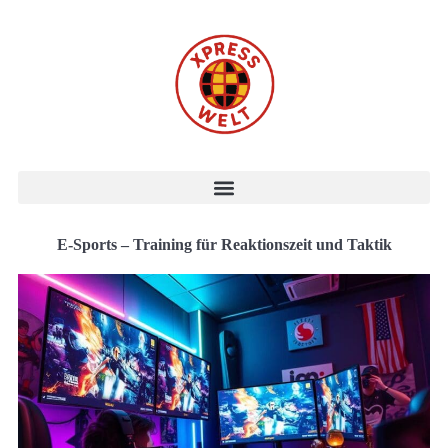
E-Sports – Training für Reaktionszeit und Taktik