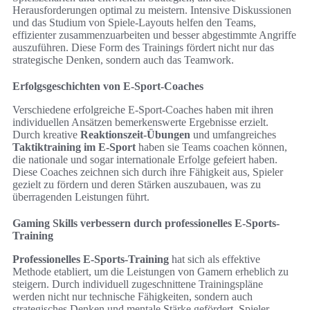
Herausforderungen optimal zu meistern. Intensive Diskussionen
und das Studium von Spiele-Layouts helfen den Teams,
effizienter zusammenzuarbeiten und besser abgestimmte Angriffe
auszuführen. Diese Form des Trainings fördert nicht nur das
strategische Denken, sondern auch das Teamwork.
Erfolgsgeschichten von E-Sport-Coaches
Verschiedene erfolgreiche E-Sport-Coaches haben mit ihren
individuellen Ansätzen bemerkenswerte Ergebnisse erzielt.
Durch kreative
Reaktionszeit-Übungen
und umfangreiches
Taktiktraining im E-Sport
haben sie Teams coachen können,
die nationale und sogar internationale Erfolge gefeiert haben.
Diese Coaches zeichnen sich durch ihre Fähigkeit aus, Spieler
gezielt zu fördern und deren Stärken auszubauen, was zu
überragenden Leistungen führt.
Gaming Skills verbessern durch professionelles E-Sports-
Training
Professionelles E-Sports-Training
hat sich als effektive
Methode etabliert, um die Leistungen von Gamern erheblich zu
steigern. Durch individuell zugeschnittene Trainingspläne
werden nicht nur technische Fähigkeiten, sondern auch
strategisches Denken und mentale Stärke gefördert. Spieler