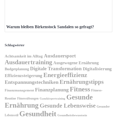
Warum bleiben Birkenstock Sandalen so gefragt?
Schlagwörter
Ausdauersport
Achtsamkeit im Alltag
Ausdauertraining
Ausgewogene Ernährung
Digitale Transformation
Digitalisierung
Budgetplanung
Energieeffizienz
Effizienzsteigerung
Ernährungstipps
Entspannungstechniken
Fitness
Finanzplanung
Finanzmanagement
Fitness-
Gesunde
Routine
Fitnessübungen
Ganzkörpertraining
Ernährung
Gesunde Lebensweise
Gesunder
Gesundheit
Lebensstil
Gesundheitsbewusstsein