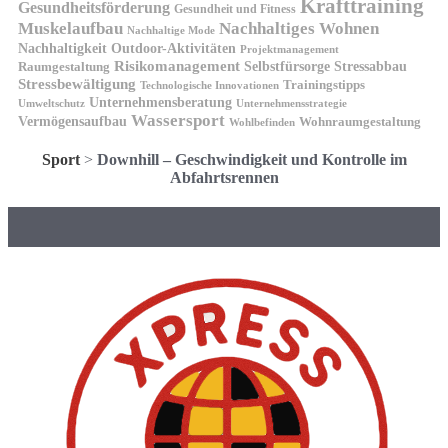
Krafttraining
Gesundheitsförderung
Gesundheit und Fitness
Muskelaufbau
Nachhaltiges Wohnen
Nachhaltige Mode
Nachhaltigkeit
Outdoor-Aktivitäten
Projektmanagement
Risikomanagement
Selbstfürsorge
Raumgestaltung
Stressabbau
Stressbewältigung
Trainingstipps
Technologische Innovationen
Unternehmensberatung
Unternehmensstrategie
Umweltschutz
Wassersport
Vermögensaufbau
Wohnraumgestaltung
Wohlbefinden
Sport
>
Downhill – Geschwindigkeit und Kontrolle im
Abfahrtsrennen