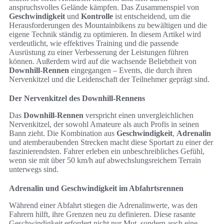
anspruchsvolles Gelände kämpfen. Das Zusammenspiel von
Geschwindigkeit
und
Kontrolle
ist entscheidend, um die
Herausforderungen des Mountainbikens zu bewältigen und die
eigene Technik ständig zu optimieren. In diesem Artikel wird
verdeutlicht, wie effektives Training und die passende
Ausrüstung zu einer Verbesserung der Leistungen führen
können. Außerdem wird auf die wachsende Beliebtheit von
Downhill-Rennen
eingegangen – Events, die durch ihren
Nervenkitzel und die Leidenschaft der Teilnehmer geprägt sind.
Der Nervenkitzel des Downhill-Rennens
Das
Downhill-Rennen
verspricht einen unvergleichlichen
Nervenkitzel, der sowohl Amateure als auch Profis in seinen
Bann zieht. Die Kombination aus
Geschwindigkeit
,
Adrenalin
und atemberaubenden Strecken macht diese Sportart zu einer der
faszinierendsten. Fahrer erleben ein unbeschreibliches Gefühl,
wenn sie mit über 50 km/h auf abwechslungsreichem Terrain
unterwegs sind.
Adrenalin und Geschwindigkeit im Abfahrtsrennen
Während einer Abfahrt stiegen die Adrenalinwerte, was den
Fahrern hilft, ihre Grenzen neu zu definieren. Diese rasante
Geschwindigkeit erfordert nicht nur Mut, sondern auch eine