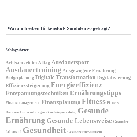
Warum bleiben Birkenstock Sandalen so gefragt?
Schlagwörter
Ausdauersport
Achtsamkeit im Alltag
Ausdauertraining
Ausgewogene Ernährung
Digitale Transformation
Digitalisierung
Budgetplanung
Energieeffizienz
Effizienzsteigerung
Ernährungstipps
Entspannungstechniken
Fitness
Finanzplanung
Finanzmanagement
Fitness-
Gesunde
Routine
Fitnessübungen
Ganzkörpertraining
Ernährung
Gesunde Lebensweise
Gesunder
Gesundheit
Lebensstil
Gesundheitsbewusstsein