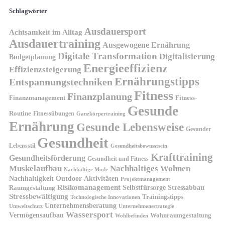
Schlagwörter
Ausdauersport
Achtsamkeit im Alltag
Ausdauertraining
Ausgewogene Ernährung
Digitale Transformation
Digitalisierung
Budgetplanung
Energieeffizienz
Effizienzsteigerung
Ernährungstipps
Entspannungstechniken
Fitness
Finanzplanung
Finanzmanagement
Fitness-
Gesunde
Routine
Fitnessübungen
Ganzkörpertraining
Ernährung
Gesunde Lebensweise
Gesunder
Gesundheit
Lebensstil
Gesundheitsbewusstsein
Krafttraining
Gesundheitsförderung
Gesundheit und Fitness
Muskelaufbau
Nachhaltiges Wohnen
Nachhaltige Mode
Nachhaltigkeit
Outdoor-Aktivitäten
Projektmanagement
Risikomanagement
Selbstfürsorge
Raumgestaltung
Stressabbau
Stressbewältigung
Trainingstipps
Technologische Innovationen
Unternehmensberatung
Unternehmensstrategie
Umweltschutz
Wassersport
Vermögensaufbau
Wohnraumgestaltung
Wohlbefinden