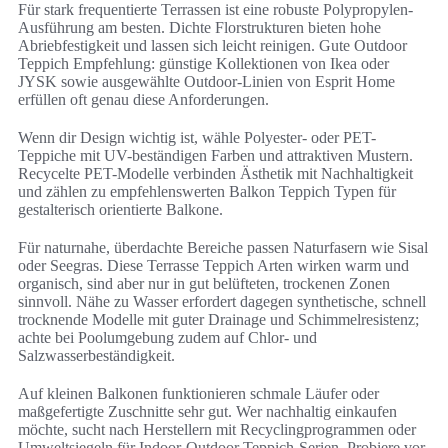
Für stark frequentierte Terrassen ist eine robuste Polypropylen-
Ausführung am besten. Dichte Florstrukturen bieten hohe
Abriebfestigkeit und lassen sich leicht reinigen. Gute Outdoor
Teppich Empfehlung: günstige Kollektionen von Ikea oder
JYSK sowie ausgewählte Outdoor-Linien von Esprit Home
erfüllen oft genau diese Anforderungen.
Wenn dir Design wichtig ist, wähle Polyester- oder PET-
Teppiche mit UV-beständigen Farben und attraktiven Mustern.
Recycelte PET-Modelle verbinden Ästhetik mit Nachhaltigkeit
und zählen zu empfehlenswerten Balkon Teppich Typen für
gestalterisch orientierte Balkone.
Für naturnahe, überdachte Bereiche passen Naturfasern wie Sisal
oder Seegras. Diese Terrasse Teppich Arten wirken warm und
organisch, sind aber nur in gut belüfteten, trockenen Zonen
sinnvoll. Nähe zu Wasser erfordert dagegen synthetische, schnell
trocknende Modelle mit guter Drainage und Schimmelresistenz;
achte bei Poolumgebung zudem auf Chlor- und
Salzwasserbeständigkeit.
Auf kleinen Balkonen funktionieren schmale Läufer oder
maßgefertigte Zuschnitte sehr gut. Wer nachhaltig einkaufen
möchte, sucht nach Herstellern mit Recyclingprogrammen oder
Umweltsiegeln für Indoor-Outdoor Teppich-Serien. Probiere vor