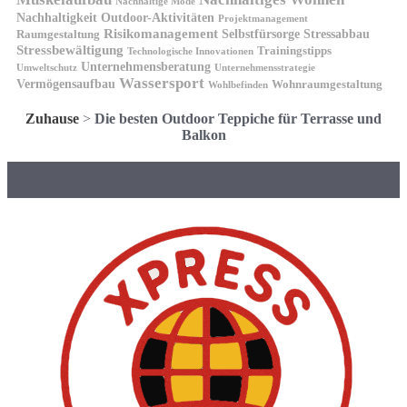
Nachhaltige Mode
Nachhaltigkeit
Outdoor-Aktivitäten
Projektmanagement
Risikomanagement
Selbstfürsorge
Raumgestaltung
Stressabbau
Stressbewältigung
Trainingstipps
Technologische Innovationen
Unternehmensberatung
Unternehmensstrategie
Umweltschutz
Wassersport
Vermögensaufbau
Wohnraumgestaltung
Wohlbefinden
Zuhause
>
Die besten Outdoor Teppiche für Terrasse und
Balkon