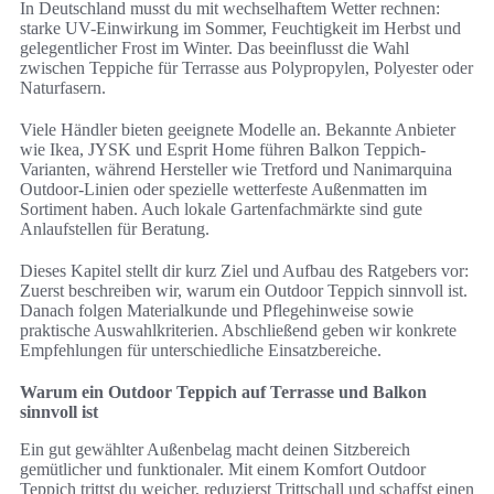
In Deutschland musst du mit wechselhaftem Wetter rechnen:
starke UV-Einwirkung im Sommer, Feuchtigkeit im Herbst und
gelegentlicher Frost im Winter. Das beeinflusst die Wahl
zwischen Teppiche für Terrasse aus Polypropylen, Polyester oder
Naturfasern.
Viele Händler bieten geeignete Modelle an. Bekannte Anbieter
wie Ikea, JYSK und Esprit Home führen Balkon Teppich-
Varianten, während Hersteller wie Tretford und Nanimarquina
Outdoor-Linien oder spezielle wetterfeste Außenmatten im
Sortiment haben. Auch lokale Gartenfachmärkte sind gute
Anlaufstellen für Beratung.
Dieses Kapitel stellt dir kurz Ziel und Aufbau des Ratgebers vor:
Zuerst beschreiben wir, warum ein Outdoor Teppich sinnvoll ist.
Danach folgen Materialkunde und Pflegehinweise sowie
praktische Auswahlkriterien. Abschließend geben wir konkrete
Empfehlungen für unterschiedliche Einsatzbereiche.
Warum ein Outdoor Teppich auf Terrasse und Balkon
sinnvoll ist
Ein gut gewählter Außenbelag macht deinen Sitzbereich
gemütlicher und funktionaler. Mit einem Komfort Outdoor
Teppich trittst du weicher, reduzierst Trittschall und schaffst einen