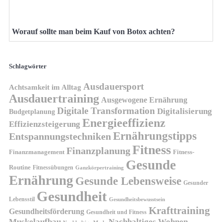
Worauf sollte man beim Kauf von Botox achten?
Schlagwörter
Ausdauersport
Achtsamkeit im Alltag
Ausdauertraining
Ausgewogene Ernährung
Digitale Transformation
Digitalisierung
Budgetplanung
Energieeffizienz
Effizienzsteigerung
Ernährungstipps
Entspannungstechniken
Fitness
Finanzplanung
Finanzmanagement
Fitness-
Gesunde
Routine
Fitnessübungen
Ganzkörpertraining
Ernährung
Gesunde Lebensweise
Gesunder
Gesundheit
Lebensstil
Gesundheitsbewusstsein
Krafttraining
Gesundheitsförderung
Gesundheit und Fitness
Muskelaufbau
Nachhaltiges Wohnen