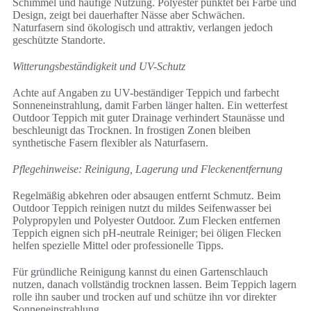
Schimmel und häufige Nutzung. Polyester punktet bei Farbe und
Design, zeigt bei dauerhafter Nässe aber Schwächen.
Naturfasern sind ökologisch und attraktiv, verlangen jedoch
geschützte Standorte.
Witterungsbeständigkeit und UV-Schutz
Achte auf Angaben zu UV-beständiger Teppich und farbecht
Sonneneinstrahlung, damit Farben länger halten. Ein wetterfest
Outdoor Teppich mit guter Drainage verhindert Staunässe und
beschleunigt das Trocknen. In frostigen Zonen bleiben
synthetische Fasern flexibler als Naturfasern.
Pflegehinweise: Reinigung, Lagerung und Fleckenentfernung
Regelmäßig abkehren oder absaugen entfernt Schmutz. Beim
Outdoor Teppich reinigen nutzt du mildes Seifenwasser bei
Polypropylen und Polyester Outdoor. Zum Flecken entfernen
Teppich eignen sich pH-neutrale Reiniger; bei öligen Flecken
helfen spezielle Mittel oder professionelle Tipps.
Für gründliche Reinigung kannst du einen Gartenschlauch
nutzen, danach vollständig trocknen lassen. Beim Teppich lagern
rolle ihn sauber und trocken auf und schütze ihn vor direkter
Sonneneinstrahlung.