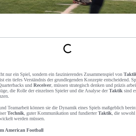
cht nur ein Spiel, sondern ein faszinierendes Zusammenspiel von
Takti
 ist ein tiefes Verständnis der grundlegenden Konzepte entscheidend. Sp
 Quarterbacks und
Receiver
, müssen strategisch denken und präzis arbei
züge, die Rolle der einzelnen Spieler und die Analyse der
Taktik
sind e
nzen.
 und Teamarbeit können sie die Dynamik eines Spiels maßgeblich beein
iser
Technik
, guter Kommunikation und fundierter
Taktik
, die sowohl
wickelt werden müssen.
im American Football