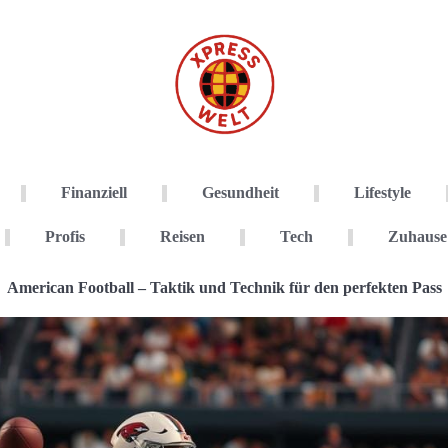
Finanziell
Gesundheit
Lifestyle
Profis
Reisen
Tech
Zuhause
American Football – Taktik und Technik für den perfekten Pass