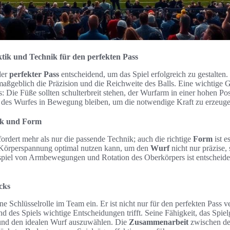
tik und Technik für den perfekten Pass
der
perfekter Pass
entscheidend, um das Spiel erfolgreich zu gestalten
maßgeblich die Präzision und die Reichweite des Balls. Eine wichtige G
: Die Füße sollten schulterbreit stehen, der Wurfarm in einer hohen Po
des Wurfes in Bewegung bleiben, um die notwendige Kraft zu erzeuge
ik und Form
fordert mehr als nur die passende Technik; auch die richtige
Form
ist e
e Körperspannung optimal nutzen kann, um den
Wurf
nicht nur präzise,
piel von Armbewegungen und Rotation des Oberkörpers ist entscheidend
cks
 Schlüsselrolle im Team ein. Er ist nicht nur für den perfekten Pass v
d des Spiels wichtige Entscheidungen trifft. Seine Fähigkeit, das Spiel
und den idealen Wurf auszuwählen. Die
Zusammenarbeit
zwischen de