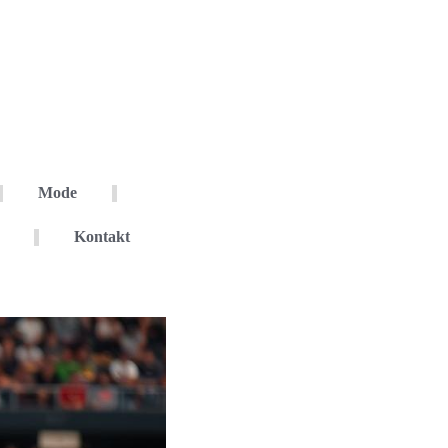
Mode
Kontakt