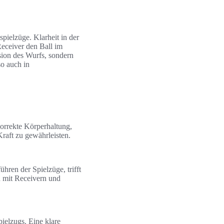
pielzüge. Klarheit in der
Receiver den Ball im
ision des Wurfs, sondern
o auch in
korrekte Körperhaltung,
raft zu gewährleisten.
hren der Spielzüge, trifft
n mit Receivern und
ielzugs. Eine klare