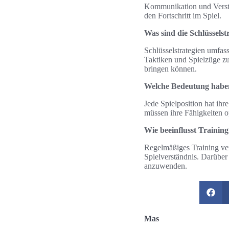
Kommunikation und Verstä
den Fortschritt im Spiel.
Was sind die Schlüsselst
Schlüsselstrategien umfas
Taktiken und Spielzüge z
bringen können.
Welche Bedeutung haben
Jede Spielposition hat ih
müssen ihre Fähigkeiten o
Wie beeinflusst Trainin
Regelmäßiges Training ve
Spielverständnis. Darüber 
anzuwenden.
Mas