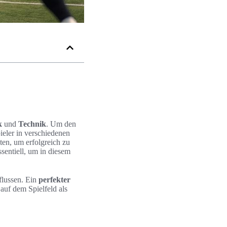
k
und
Technik
. Um den
ieler in verschiedenen
ten, um erfolgreich zu
ssentiell, um in diesem
flussen. Ein
perfekter
 auf dem Spielfeld als