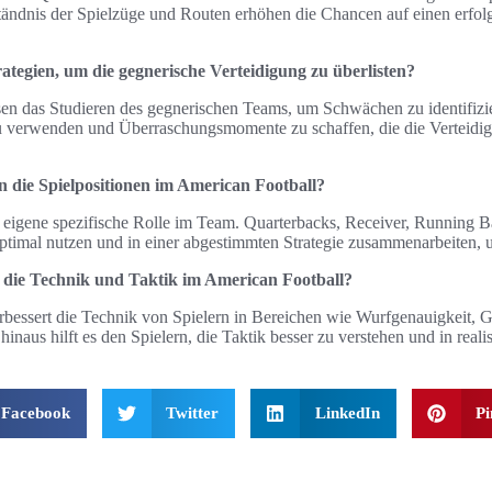
ndnis der Spielzüge und Routen erhöhen die Chancen auf einen erfolg
rategien, um die gegnerische Verteidigung zu überlisten?
sen das Studieren des gegnerischen Teams, um Schwächen zu identifizi
u verwenden und Überraschungsmomente zu schaffen, die die Verteidi
 die Spielpositionen im American Football?
re eigene spezifische Rolle im Team. Quarterbacks, Receiver, Running B
ptimal nutzen und in einer abgestimmten Strategie zusammenarbeiten, 
g die Technik und Taktik im American Football?
rbessert die Technik von Spielern in Bereichen wie Wurfgenauigkeit, 
hinaus hilft es den Spielern, die Taktik besser zu verstehen und in reali
Facebook
Twitter
LinkedIn
Pi