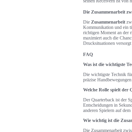
seinen Receivern ist von 
Die Zusammenarbeit zw
Die
Zusammenarbeit
zwi
Kommunikation und ein tie
richtigen Moment an der ri
maximiert auch die Chance
Drucksituationen versorg
FAQ
Was ist die wichtigste T
Die wichtigste Technik für
präzise Handbewegungen u
Welche Rolle spielt der
Der Quarterback ist der Sp
Entscheidungen in Sekund
anderen Spielern auf dem 
Wie wichtig ist die Zu
Die Zusammenarbeit zwisch