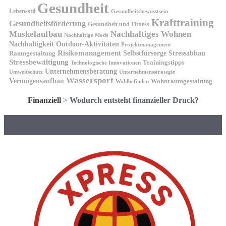
Gesundheit
Lebensstil
Gesundheitsbewusstsein
Krafttraining
Gesundheitsförderung
Gesundheit und Fitness
Muskelaufbau
Nachhaltiges Wohnen
Nachhaltige Mode
Nachhaltigkeit
Outdoor-Aktivitäten
Projektmanagement
Risikomanagement
Selbstfürsorge
Raumgestaltung
Stressabbau
Stressbewältigung
Trainingstipps
Technologische Innovationen
Unternehmensberatung
Unternehmensstrategie
Umweltschutz
Wassersport
Vermögensaufbau
Wohnraumgestaltung
Wohlbefinden
Finanziell
>
Wodurch entsteht finanzieller Druck?