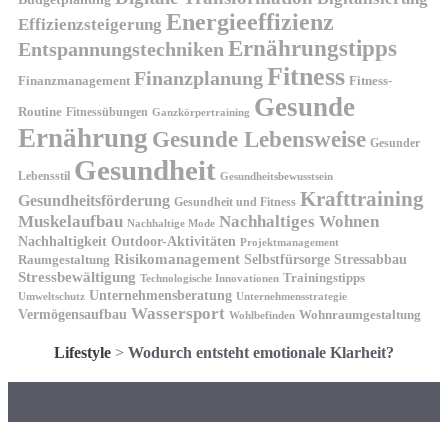
Energieeffizienz
Effizienzsteigerung
Ernährungstipps
Entspannungstechniken
Fitness
Finanzplanung
Finanzmanagement
Fitness-
Gesunde
Routine
Fitnessübungen
Ganzkörpertraining
Ernährung
Gesunde Lebensweise
Gesunder
Gesundheit
Lebensstil
Gesundheitsbewusstsein
Krafttraining
Gesundheitsförderung
Gesundheit und Fitness
Muskelaufbau
Nachhaltiges Wohnen
Nachhaltige Mode
Nachhaltigkeit
Outdoor-Aktivitäten
Projektmanagement
Risikomanagement
Selbstfürsorge
Raumgestaltung
Stressabbau
Stressbewältigung
Trainingstipps
Technologische Innovationen
Unternehmensberatung
Unternehmensstrategie
Umweltschutz
Wassersport
Vermögensaufbau
Wohnraumgestaltung
Wohlbefinden
Lifestyle
>
Wodurch entsteht emotionale Klarheit?