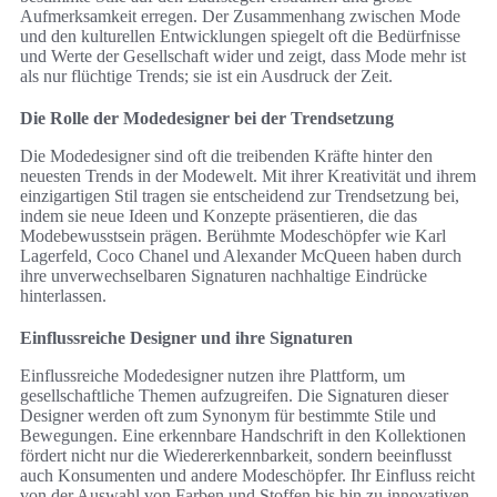
Aufmerksamkeit erregen. Der Zusammenhang zwischen Mode
und den kulturellen Entwicklungen spiegelt oft die Bedürfnisse
und Werte der Gesellschaft wider und zeigt, dass Mode mehr ist
als nur flüchtige Trends; sie ist ein Ausdruck der Zeit.
Die Rolle der Modedesigner bei der Trendsetzung
Die Modedesigner sind oft die treibenden Kräfte hinter den
neuesten Trends in der Modewelt. Mit ihrer Kreativität und ihrem
einzigartigen Stil tragen sie entscheidend zur Trendsetzung bei,
indem sie neue Ideen und Konzepte präsentieren, die das
Modebewusstsein prägen. Berühmte Modeschöpfer wie Karl
Lagerfeld, Coco Chanel und Alexander McQueen haben durch
ihre unverwechselbaren Signaturen nachhaltige Eindrücke
hinterlassen.
Einflussreiche Designer und ihre Signaturen
Einflussreiche Modedesigner nutzen ihre Plattform, um
gesellschaftliche Themen aufzugreifen. Die Signaturen dieser
Designer werden oft zum Synonym für bestimmte Stile und
Bewegungen. Eine erkennbare Handschrift in den Kollektionen
fördert nicht nur die Wiedererkennbarkeit, sondern beeinflusst
auch Konsumenten und andere Modeschöpfer. Ihr Einfluss reicht
von der Auswahl von Farben und Stoffen bis hin zu innovativen