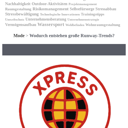
Nachhaltigkeit
Outdoor-Aktivitäten
Projektmanagement
Risikomanagement
Selbstfürsorge
Raumgestaltung
Stressabbau
Stressbewältigung
Trainingstipps
Technologische Innovationen
Unternehmensberatung
Unternehmensstrategie
Umweltschutz
Wassersport
Vermögensaufbau
Wohnraumgestaltung
Wohlbefinden
Mode
>
Wodurch entstehen große Runway-Trends?