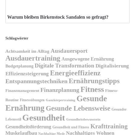
Warum bleiben Birkenstock Sandalen so gefragt?
Schlagwörter
Ausdauersport
Achtsamkeit im Alltag
Ausdauertraining
Ausgewogene Ernährung
Digitale Transformation
Digitalisierung
Budgetplanung
Energieeffizienz
Effizienzsteigerung
Ernährungstipps
Entspannungstechniken
Fitness
Finanzplanung
Finanzmanagement
Fitness-
Gesunde
Routine
Fitnessübungen
Ganzkörpertraining
Ernährung
Gesunde Lebensweise
Gesunder
Gesundheit
Lebensstil
Gesundheitsbewusstsein
Krafttraining
Gesundheitsförderung
Gesundheit und Fitness
Muskelaufbau
Nachhaltiges Wohnen
Nachhaltige Mode