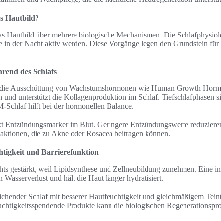
as Hautbild?
das Hautbild über mehrere biologische Mechanismen. Die Schlafphysiolo
in der Nacht aktiv werden. Diese Vorgänge legen den Grundstein für 
hrend des Schlafs
t die Ausschüttung von Wachstumshormonen wie Human Growth Hormon
n und unterstützt die Kollagenproduktion im Schlaf. Tiefschlafphasen s
Schlaf hilft bei der hormonellen Balance.
kt Entzündungsmarker im Blut. Geringere Entzündungswerte reduziere
aktionen, die zu Akne oder Rosacea beitragen können.
tigkeit und Barrierefunktion
hts gestärkt, weil Lipidsynthese und Zellneubildung zunehmen. Eine in
n Wasserverlust und hält die Haut länger hydratisiert.
eichender Schlaf mit besserer Hautfeuchtigkeit und gleichmäßigem Teint
chtigkeitsspendende Produkte kann die biologischen Regenerationsproz