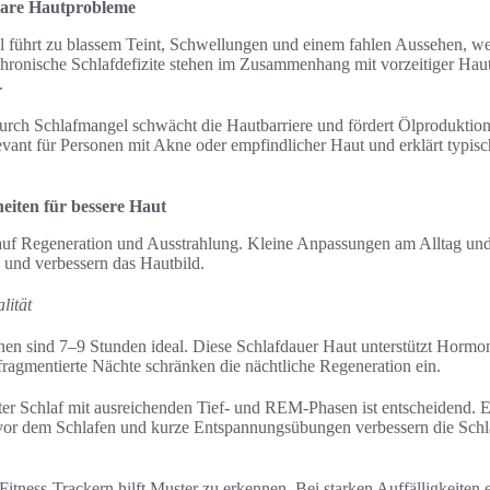
bare Hautprobleme
l führt zu blassem Teint, Schwellungen und einem fahlen Aussehen, we
hronische Schlafdefizite stehen im Zusammenhang mit vorzeitiger Haut
.
durch Schlafmangel schwächt die Hautbarriere und fördert Ölprodukti
evant für Personen mit Akne oder empfindlicher Haut und erklärt typis
eiten für bessere Haut
t auf Regeneration und Ausstrahlung. Kleine Anpassungen am Alltag u
 und verbessern das Hautbild.
lität
nen sind 7–9 Stunden ideal. Diese Schlafdauer Haut unterstützt Hormo
 fragmentierte Nächte schränken die nächtliche Regeneration ein.
rter Schlaf mit ausreichenden Tief- und REM-Phasen ist entscheidend. Ei
 vor dem Schlafen und kurze Entspannungsübungen verbessern die Schla
itness-Trackern hilft Muster zu erkennen. Bei starken Auffälligkeiten e