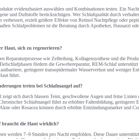
odukte evidenzbasiert auswählen und Kombinationen testen. Ein Nacht
ergene und Duftstoffe berücksichtigen. Wer Schlafqualität durch verhal
n verbessert, erzielt größere Effekte von Retinol Nachtpflege oder pept
haften Schlafproblemen ist die Beratung durch Apotheker, Hausarzt od
er Haut, sich zu regenerieren?
en Reparaturprozesse wie Zellteilung, Kollagensynthese und die Produ
efschlafphasen fördern die Gewebereparatur, REM-Schlaf unterstützt
e Hautbarriere, geringerer transepidermaler Wasserverlust und weniger 
 Haut führt.
derungen treten bei Schlafmangel auf?
l zeigt sich durch blassen Teint, geschwollene Augen und feine Linie
Chronischer Schlafmangel führt zu erhöhter Faltenbildung, geringerer E
Akne oder Rosacea können durch erhöhte Entzündungsmarker und Corti
f braucht die Haut wirklich?
nen werden 7–9 Stunden pro Nacht empfohlen. Diese Dauer unterstützt