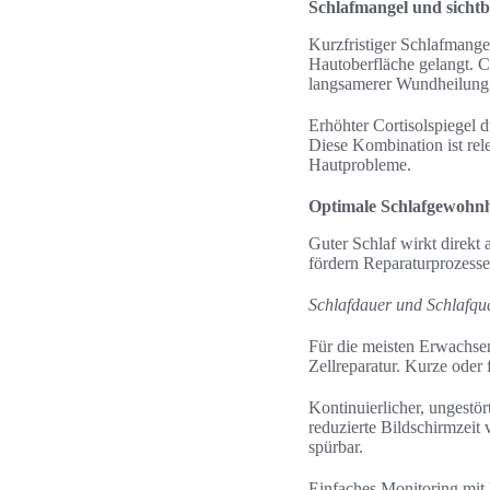
Schlafmangel und sicht
Kurzfristiger Schlafmange
Hautoberfläche gelangt. C
langsamerer Wundheilung
Erhöhter Cortisolspiegel 
Diese Kombination ist rel
Hautprobleme.
Optimale Schlafgewohnh
Guter Schlaf wirkt direk
fördern Reparaturprozesse
Schlafdauer und Schlafqua
Für die meisten Erwachse
Zellreparatur. Kurze oder
Kontinuierlicher, ungestö
reduzierte Bildschirmzeit
spürbar.
Einfaches Monitoring mit F