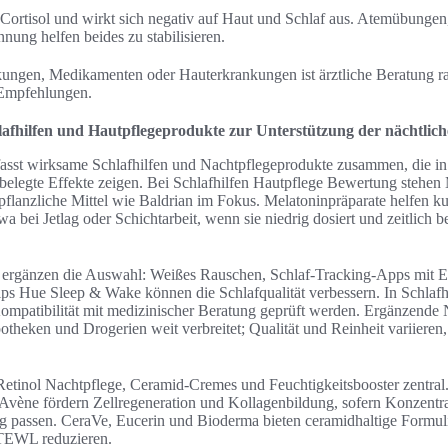
 Cortisol und wirkt sich negativ auf Haut und Schlaf aus. Atemübungen
nung helfen beides zu stabilisieren.
ngen, Medikamenten oder Hauterkrankungen ist ärztliche Beratung r
 Empfehlungen.
afhilfen und Hautpflegeprodukte zur Unterstützung der nächtlic
asst wirksame Schlafhilfen und Nachtpflegeprodukte zusammen, die in 
 belegte Effekte zeigen. Bei Schlafhilfen Hautpflege Bewertung stehen 
lanzliche Mittel wie Baldrian im Fokus. Melatoninpräparate helfen kur
 bei Jetlag oder Schichtarbeit, wenn sie niedrig dosiert und zeitlich 
en ergänzen die Auswahl: Weißes Rauschen, Schlaf-Tracking-Apps mi
ps Hue Sleep & Wake können die Schlafqualität verbessern. In Schlafh
Kompatibilität mit medizinischer Beratung geprüft werden. Ergänzende
theken und Drogerien weit verbreitet; Qualität und Reinheit variieren,
Retinol Nachtpflege, Ceramid-Cremes und Feuchtigkeitsbooster zentral
vène fördern Zellregeneration und Kollagenbildung, sofern Konzentrat
g passen. CeraVe, Eucerin und Bioderma bieten ceramidhaltige Formuli
 TEWL reduzieren.