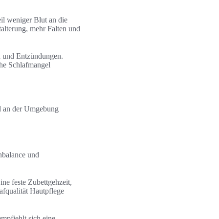
il weniger Blut an die
alterung, mehr Falten und
on und Entzündungen.
che Schlafmangel
nd an der Umgebung
nbalance und
ne feste Zubettgehzeit,
fqualität Hautpflege
mpfiehlt sich eine