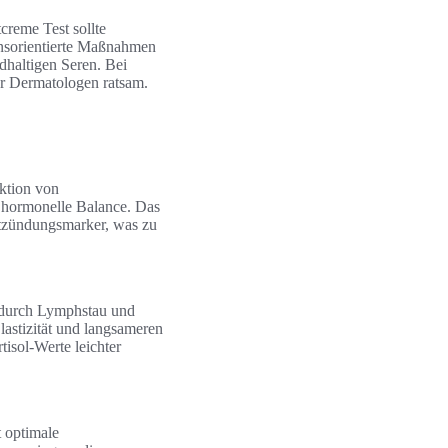
creme Test sollte
tensorientierte Maßnahmen
idhaltigen Seren. Bei
er Dermatologen ratsam.
ktion von
 hormonelle Balance. Das
Entzündungsmarker, was zu
n durch Lymphstau und
lastizität und langsameren
sol-Werte leichter
 optimale