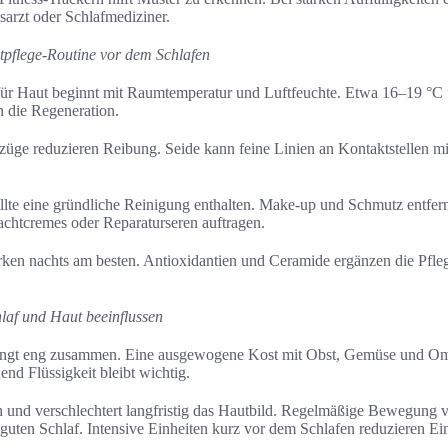
arzt oder Schlafmediziner.
pflege-Routine vor dem Schlafen
ür Haut beginnt mit Raumtemperatur und Luftfeuchte. Etwa 16–19 °C 
 die Regeneration.
üge reduzieren Reibung. Seide kann feine Linien an Kontaktstellen 
llte eine gründliche Reinigung enthalten. Make-up und Schmutz entfer
chtcremes oder Reparaturseren auftragen.
rken nachts am besten. Antioxidantien und Ceramide ergänzen die Pfle
hlaf und Haut beeinflussen
ängt eng zusammen. Eine ausgewogene Kost mit Obst, Gemüse und Ome
nd Flüssigkeit bleibt wichtig.
n und verschlechtert langfristig das Hautbild. Regelmäßige Bewegung v
guten Schlaf. Intensive Einheiten kurz vor dem Schlafen reduzieren Ei