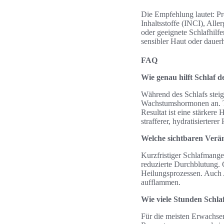
Die Empfehlung lautet: Pr
Inhaltsstoffe (INCI), All
oder geeignete Schlafhilfe
sensibler Haut oder dauer
FAQ
Wie genau hilft Schlaf d
Während des Schlafs steig
Wachstumshormonen an. Ti
Resultat ist eine stärker
strafferer, hydratisierterer
Welche sichtbaren Verän
Kurzfristiger Schlafmange
reduzierte Durchblutung. 
Heilungsprozessen. Auch 
aufflammen.
Wie viele Stunden Schla
Für die meisten Erwachse