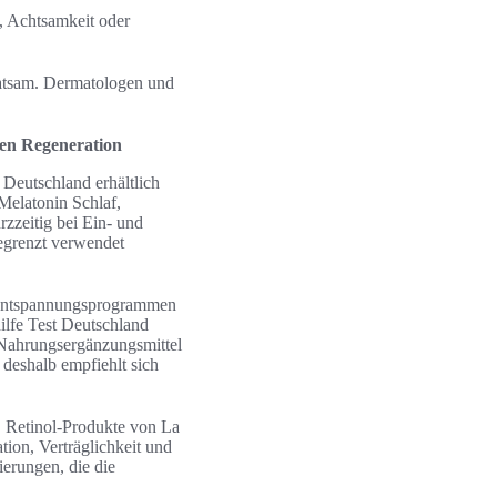
, Achtsamkeit oder
atsam. Dermatologen und
hen Regeneration
Deutschland erhältlich
Melatonin Schlaf,
zzeitig bei Ein- und
begrenzt verwendet
t Entspannungsprogrammen
ilfe Test Deutschland
 Nahrungsergänzungsmittel
 deshalb empfiehlt sich
. Retinol-Produkte von La
ion, Verträglichkeit und
erungen, die die