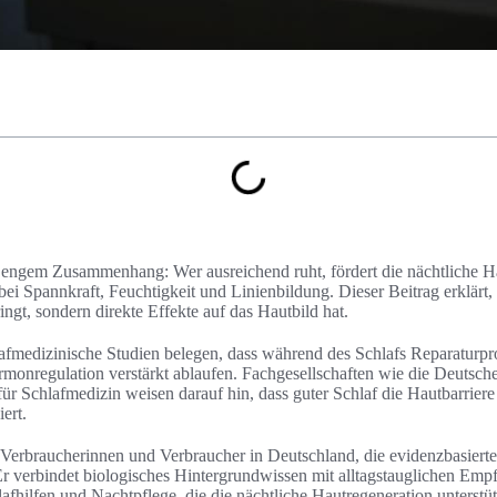
n engem Zusammenhang: Wer ausreichend ruht, fördert die nächtliche H
bei Spannkraft, Feuchtigkeit und Linienbildung. Dieser Beitrag erklärt
ngt, sondern direkte Effekte auf das Hautbild hat.
fmedizinische Studien belegen, dass während des Schlafs Reparaturpro
monregulation verstärkt ablaufen. Fachgesellschaften wie die Deutsch
 für Schlafmedizin weisen darauf hin, dass guter Schlaf die Hautbarriere
ert.
an Verbraucherinnen und Verbraucher in Deutschland, die evidenzbasiert
Er verbindet biologisches Hintergrundwissen mit alltagstauglichen Emp
fhilfen und Nachtpflege, die die nächtliche Hautregeneration unterstü