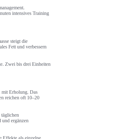
tsmanagement.
uten intensives Training
sse steigt die
les Fett und verbessern
e. Zwei bis drei Einheiten
n mit Erholung. Das
nen reichen oft 10–20
 täglichen
d und ergänzen
 Effekte als einzelne