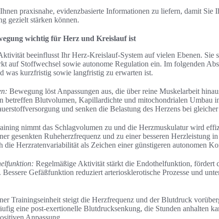
s, Ihnen praxisnahe, evidenzbasierte Informationen zu liefern, damit Sie
g gezielt stärken können.
gung wichtig für Herz und Kreislauf ist
tivität beeinflusst Ihr Herz-Kreislauf-System auf vielen Ebenen. Sie s
kt auf Stoffwechsel sowie autonome Regulation ein. Im folgenden Absc
was kurzfristig sowie langfristig zu erwarten ist.
en:
Bewegung löst Anpassungen aus, die über reine Muskelarbeit hinau
n betreffen Blutvolumen, Kapillardichte und mitochondrialen Umbau i
auerstoffversorgung und senken die Belastung des Herzens bei gleicher
ining nimmt das Schlagvolumen zu und die Herzmuskulatur wird effizi
ner gesenkten Ruheherzfrequenz und zu einer besseren Herzleistung in 
ch die Herzratenvariabilität als Zeichen einer günstigeren autonomen Kon
elfunktion:
Regelmäßige Aktivität stärkt die Endothelfunktion, fördert
t. Bessere Gefäßfunktion reduziert arteriosklerotische Prozesse und unter
er Trainingseinheit steigt die Herzfrequenz und der Blutdruck vorüb
äufig eine post-exertionelle Blutdrucksenkung, die Stunden anhalten ka
positiven Anpassung.