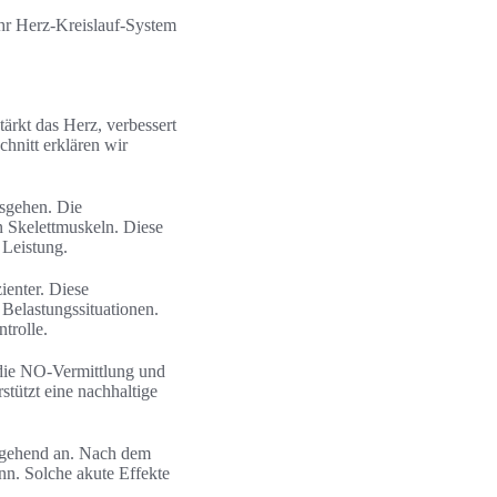
 Ihr Herz-Kreislauf-System
tärkt das Herz, verbessert
hnitt erklären wir
sgehen. Die
n Skelettmuskeln. Diese
 Leistung.
enter. Diese
Belastungssituationen.
trolle.
 die NO-Vermittlung und
stützt eine nachhaltige
ergehend an. Nach dem
nn. Solche akute Effekte