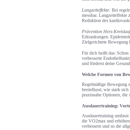
Langzeiteffekte:
Bei regelm
messbar. Langzeiteffekte 
Reduktion des kardiovasku
Prävention Herz-Kreislau
Erkrankungen. Epidemiolog
Zielgerichtete Bewegung h
Für dich heißt das: Schon 
verbesserte Endothelfunkt
und förderst deine Gesund
Welche Formen von Bewe
Regelmäßige Bewegung stä
beeinflusst, wie stark si
praxisnahe Optionen, die 
Ausdauertraining: Vorte
Ausdauertraining umfasst
die VO2max und erhöhen d
verbessern und so die all