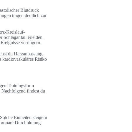
astolischer Blutdruck
ungen tragen deutlich zur
rz-Kreislauf-
 Schlaganfall erleiden.
Ereignisse verringern.
eichst du Herzanpassung,
s kardiovaskuläres Risiko
igen Trainingsform
. Nachfolgend findest du
olche Einheiten steigern
koronare Durchblutung