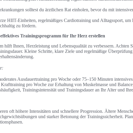
rkrankungen solltest du ärztlichen Rat einholen, bevor du mit intensive
kurze HIIT-Einheiten, regelmäßiges Cardiotraining und Alltagssport, um
hhaltig zu fördern.
 effektives Trainingsprogramm für Ihr Herz erstellen
m hilft Ihnen, Herzleistung und Lebensqualität zu verbessern. Achten S
rainingsdauer. Kleine Schritte, klare Ziele und regelmäßige Überprüfun
Verhaltensänderung.
e:
derates Ausdauertraining pro Woche oder 75–150 Minuten intensives 
n Krafttraining pro Woche zur Erhaltung von Muskelmasse und Balance
häufigkeit, Trainingsintensität und Trainingsdauer an Ihr Alter und Ihre
eren oft höhere Intensitäten und schnellere Progression. Ältere Mensch
ichgewichtsübungen und starker Betonung der Trainingssicherheit. Pla
tionsphasen.