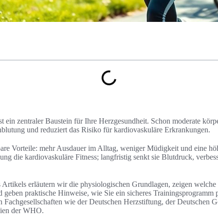
ein zentraler Baustein für Ihre Herzgesundheit. Schon moderate körperl
hblutung und reduziert das Risiko für kardiovaskuläre Erkrankungen.
bare Vorteile: mehr Ausdauer im Alltag, weniger Müdigkeit und eine hö
ung die kardiovaskuläre Fitness; langfristig senkt sie Blutdruck, verbe
s Artikels erläutern wir die physiologischen Grundlagen, zeigen welch
d geben praktische Hinweise, wie Sie ein sicheres Trainingsprogramm p
Fachgesellschaften wie der Deutschen Herzstiftung, der Deutschen Ges
inien der WHO.