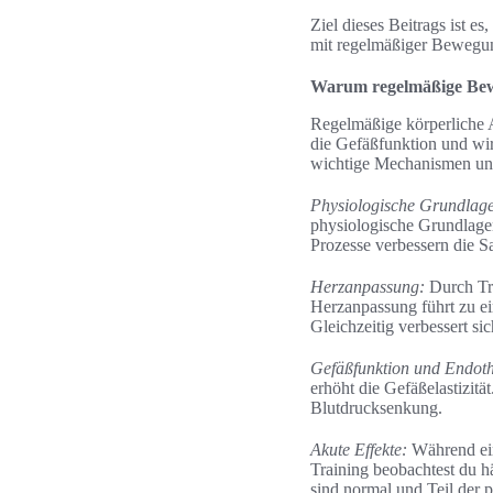
Ziel dieses Beitrags ist e
mit regelmäßiger Bewegun
Warum regelmäßige Bewe
Regelmäßige körperliche Ak
die Gefäßfunktion und wir
wichtige Mechanismen und 
Physiologische Grundlag
physiologische Grundlage
Prozesse verbessern die S
Herzanpassung:
Durch Tra
Herzanpassung führt zu ei
Gleichzeitig verbessert si
Gefäßfunktion und Endoth
erhöht die Gefäßelastizitä
Blutdrucksenkung.
Akute Effekte:
Während ein
Training beobachtest du h
sind normal und Teil der 