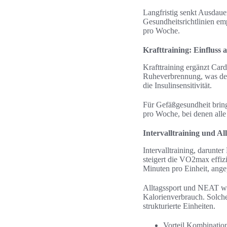
Langfristig senkt Ausdaue
Gesundheitsrichtlinien e
pro Woche.
Krafttraining: Einfluss
Krafttraining ergänzt Car
Ruheverbrennung, was den 
die Insulinsensitivität.
Für Gefäßgesundheit bring
pro Woche, bei denen alle 
Intervalltraining und Al
Intervalltraining, darunt
steigert die VO2max effizi
Minuten pro Einheit, angep
Alltagssport und NEAT wie
Kalorienverbrauch. Solch
strukturierte Einheiten.
Vorteil Kombination