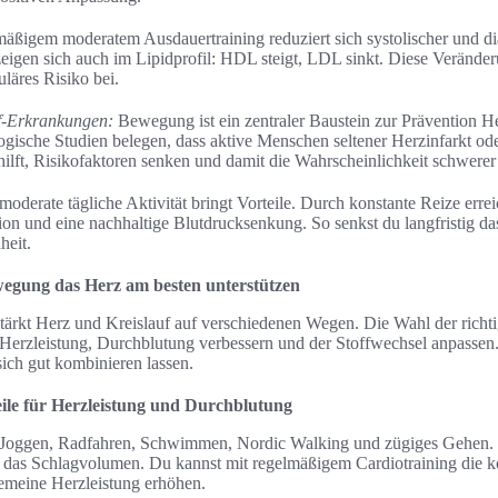
äßigem moderatem Ausdauertraining reduziert sich systolischer und di
zeigen sich auch im Lipidprofil: HDL steigt, LDL sinkt. Diese Veränder
läres Risiko bei.
f-Erkrankungen:
Bewegung ist ein zentraler Baustein zur Prävention He
ische Studien belegen, dass aktive Menschen seltener Herzinfarkt oder
ilft, Risikofaktoren senken und damit die Wahrscheinlichkeit schwerer 
moderate tägliche Aktivität bringt Vorteile. Durch konstante Reize err
ion und eine nachhaltige Blutdrucksenkung. So senkst du langfristig da
heit.
gung das Herz am besten unterstützen
rkt Herz und Kreislauf auf verschiedenen Wegen. Die Wahl der richt
ch Herzleistung, Durchblutung verbessern und der Stoffwechsel anpassen
sich gut kombinieren lassen.
ile für Herzleistung und Durchblutung
 Joggen, Radfahren, Schwimmen, Nordic Walking und zügiges Gehen. S
as Schlagvolumen. Du kannst mit regelmäßigem Cardiotraining die 
gemeine Herzleistung erhöhen.