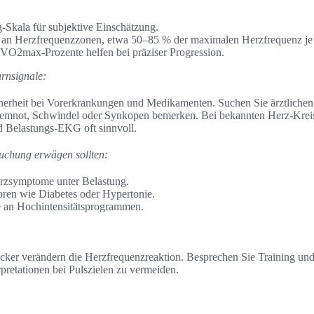
-Skala für subjektive Einschätzung.
ch an Herzfrequenzzonen, etwa 50–85 % der maximalen Herzfrequenz je 
 VO2max-Prozente helfen bei präziser Progression.
rnsignale:
cherheit bei Vorerkrankungen und Medikamenten. Suchen Sie ärztlichen
temnot, Schwindel oder Synkopen bemerken. Bei bekannten Herz-Krei
 Belastungs-EKG oft sinnvoll.
suchung erwägen sollten:
rzsymptome unter Belastung.
oren wie Diabetes oder Hypertonie.
 an Hochintensitätsprogrammen.
ker verändern die Herzfrequenzreaktion. Besprechen Sie Training und
pretationen bei Pulszielen zu vermeiden.