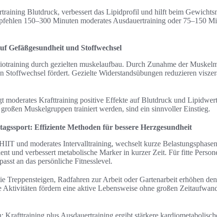
rtraining Blutdruck, verbessert das Lipidprofil und hilft beim Gewich
mpfehlen 150–300 Minuten moderates Ausdauertraining oder 75–150 Min
 auf Gefäßgesundheit und Stoffwechsel
diotraining durch gezielten muskelaufbau. Durch Zunahme der Muskelma
Stoffwechsel fördert. Gezielte Widerstandsübungen reduzieren viszera
t moderates Krafttraining positive Effekte auf Blutdruck und Lipidwert
großen Muskelgruppen trainiert werden, sind ein sinnvoller Einstieg.
ltagssport: Effiziente Methoden für bessere Herzgesundheit
er HIIT und moderates Intervalltraining, wechselt kurze Belastungsphase
ent und verbessert metabolische Marker in kurzer Zeit. Für fitte Perso
asst an das persönliche Fitnesslevel.
 Treppensteigen, Radfahren zur Arbeit oder Gartenarbeit erhöhen den
e Aktivitäten fördern eine aktive Lebensweise ohne großen Zeitaufwan
: Krafttraining plus Ausdauertraining ergibt stärkere kardiometabolische