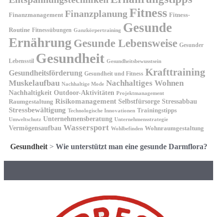
Fitness
Finanzplanung
Finanzmanagement
Fitness-
Gesunde
Routine
Fitnessübungen
Ganzkörpertraining
Ernährung
Gesunde Lebensweise
Gesunder
Gesundheit
Lebensstil
Gesundheitsbewusstsein
Krafttraining
Gesundheitsförderung
Gesundheit und Fitness
Muskelaufbau
Nachhaltiges Wohnen
Nachhaltige Mode
Nachhaltigkeit
Outdoor-Aktivitäten
Projektmanagement
Risikomanagement
Selbstfürsorge
Raumgestaltung
Stressabbau
Stressbewältigung
Trainingstipps
Technologische Innovationen
Unternehmensberatung
Unternehmensstrategie
Umweltschutz
Wassersport
Vermögensaufbau
Wohnraumgestaltung
Wohlbefinden
Gesundheit
>
Wie unterstützt man eine gesunde Darmflora?