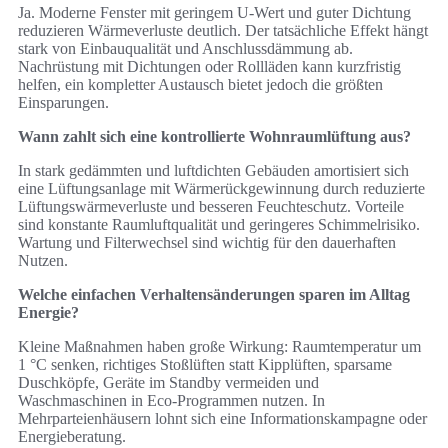
Ja. Moderne Fenster mit geringem U-Wert und guter Dichtung
reduzieren Wärmeverluste deutlich. Der tatsächliche Effekt hängt
stark von Einbauqualität und Anschlussdämmung ab.
Nachrüstung mit Dichtungen oder Rollläden kann kurzfristig
helfen, ein kompletter Austausch bietet jedoch die größten
Einsparungen.
Wann zahlt sich eine kontrollierte Wohnraumlüftung aus?
In stark gedämmten und luftdichten Gebäuden amortisiert sich
eine Lüftungsanlage mit Wärmerückgewinnung durch reduzierte
Lüftungswärmeverluste und besseren Feuchteschutz. Vorteile
sind konstante Raumluftqualität und geringeres Schimmelrisiko.
Wartung und Filterwechsel sind wichtig für den dauerhaften
Nutzen.
Welche einfachen Verhaltensänderungen sparen im Alltag
Energie?
Kleine Maßnahmen haben große Wirkung: Raumtemperatur um
1 °C senken, richtiges Stoßlüften statt Kipplüften, sparsame
Duschköpfe, Geräte im Standby vermeiden und
Waschmaschinen in Eco-Programmen nutzen. In
Mehrparteienhäusern lohnt sich eine Informationskampagne oder
Energieberatung.