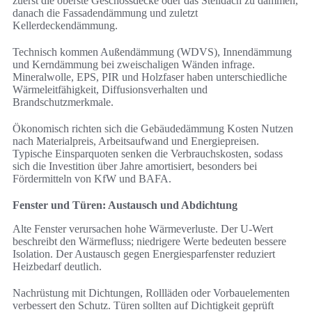
zuerst die oberste Geschossdecke oder das Steildach zu dämmen,
danach die Fassadendämmung und zuletzt
Kellerdeckendämmung.
Technisch kommen Außendämmung (WDVS), Innendämmung
und Kerndämmung bei zweischaligen Wänden infrage.
Mineralwolle, EPS, PIR und Holzfaser haben unterschiedliche
Wärmeleitfähigkeit, Diffusionsverhalten und
Brandschutzmerkmale.
Ökonomisch richten sich die Gebäudedämmung Kosten Nutzen
nach Materialpreis, Arbeitsaufwand und Energiepreisen.
Typische Einsparquoten senken die Verbrauchskosten, sodass
sich die Investition über Jahre amortisiert, besonders bei
Fördermitteln von KfW und BAFA.
Fenster und Türen: Austausch und Abdichtung
Alte Fenster verursachen hohe Wärmeverluste. Der U-Wert
beschreibt den Wärmefluss; niedrigere Werte bedeuten bessere
Isolation. Der Austausch gegen Energiesparfenster reduziert
Heizbedarf deutlich.
Nachrüstung mit Dichtungen, Rollläden oder Vorbauelementen
verbessert den Schutz. Türen sollten auf Dichtigkeit geprüft