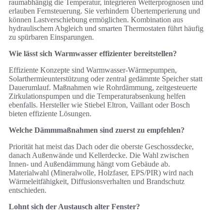
raumabhängig die Temperatur, integrieren Wetterprognosen und
erlauben Fernsteuerung. Sie verhindern Übertemperierung und
können Lastverschiebung ermöglichen. Kombination aus
hydraulischem Abgleich und smarten Thermostaten führt häufig
zu spürbaren Einsparungen.
Wie lässt sich Warmwasser effizienter bereitstellen?
Effiziente Konzepte sind Warmwasser-Wärmepumpen,
Solarthermieunterstützung oder zentral gedämmte Speicher statt
Dauerumlauf. Maßnahmen wie Rohrdämmung, zeitgesteuerte
Zirkulationspumpen und die Temperaturabsenkung helfen
ebenfalls. Hersteller wie Stiebel Eltron, Vaillant oder Bosch
bieten effiziente Lösungen.
Welche Dämmmaßnahmen sind zuerst zu empfehlen?
Priorität hat meist das Dach oder die oberste Geschossdecke,
danach Außenwände und Kellerdecke. Die Wahl zwischen
Innen- und Außendämmung hängt vom Gebäude ab.
Materialwahl (Mineralwolle, Holzfaser, EPS/PIR) wird nach
Wärmeleitfähigkeit, Diffusionsverhalten und Brandschutz
entschieden.
Lohnt sich der Austausch alter Fenster?