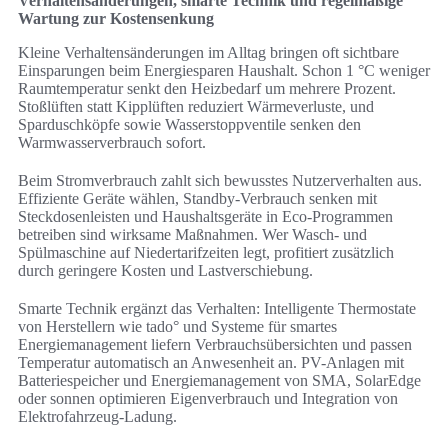
Verhaltensänderungen, smarte Technik und regelmäßige
Wartung zur Kostensenkung
Kleine Verhaltensänderungen im Alltag bringen oft sichtbare
Einsparungen beim Energiesparen Haushalt. Schon 1 °C weniger
Raumtemperatur senkt den Heizbedarf um mehrere Prozent.
Stoßlüften statt Kipplüften reduziert Wärmeverluste, und
Sparduschköpfe sowie Wasserstoppventile senken den
Warmwasserverbrauch sofort.
Beim Stromverbrauch zahlt sich bewusstes Nutzerverhalten aus.
Effiziente Geräte wählen, Standby-Verbrauch senken mit
Steckdosenleisten und Haushaltsgeräte in Eco-Programmen
betreiben sind wirksame Maßnahmen. Wer Wasch- und
Spülmaschine auf Niedertarifzeiten legt, profitiert zusätzlich
durch geringere Kosten und Lastverschiebung.
Smarte Technik ergänzt das Verhalten: Intelligente Thermostate
von Herstellern wie tado° und Systeme für smartes
Energiemanagement liefern Verbrauchsübersichten und passen
Temperatur automatisch an Anwesenheit an. PV-Anlagen mit
Batteriespeicher und Energiemanagement von SMA, SolarEdge
oder sonnen optimieren Eigenverbrauch und Integration von
Elektrofahrzeug-Ladung.