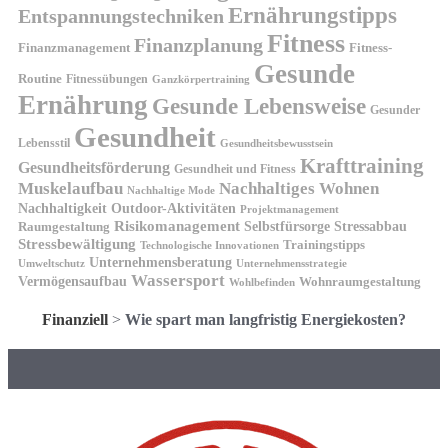
Ernährungstipps
Entspannungstechniken
Fitness
Finanzplanung
Finanzmanagement
Fitness-
Gesunde
Routine
Fitnessübungen
Ganzkörpertraining
Ernährung
Gesunde Lebensweise
Gesunder
Gesundheit
Lebensstil
Gesundheitsbewusstsein
Krafttraining
Gesundheitsförderung
Gesundheit und Fitness
Muskelaufbau
Nachhaltiges Wohnen
Nachhaltige Mode
Nachhaltigkeit
Outdoor-Aktivitäten
Projektmanagement
Risikomanagement
Selbstfürsorge
Raumgestaltung
Stressabbau
Stressbewältigung
Trainingstipps
Technologische Innovationen
Unternehmensberatung
Unternehmensstrategie
Umweltschutz
Wassersport
Vermögensaufbau
Wohnraumgestaltung
Wohlbefinden
Finanziell
>
Wie spart man langfristig Energiekosten?