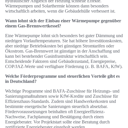
hydraulischer Abgleich der Heizung schnelle Effekte.
Wärmepumpen und Solarthermie können dann besonders
wirtschaftlich arbeiten, wenn die Gebäudehülle verbessert ist.
Wann lohnt sich der Einbau einer Wärmepumpe gegenüber
einem Gas-Brennwertkessel?
Eine Wärmepumpe lohnt sich besonders bei guter Dämmung und
niedrigen Vorlauftemperaturen. Sie hat höhere Investitionskosten,
aber niedrige Betriebskosten bei günstigen Stromtarifen oder
Ökostrom. Gas-Brennwert ist günstiger in der Anschaffung und
kann bei bestehender Gasinfrastruktur wirtschaftlich sein.
Entscheidende Faktoren sind Gebäudezustand, Energiepreise,
COP/JAZ-Werte und verfügbare Förderung (z. B. BAFA, KfW).
Welche Förderprogramme und steuerlichen Vorteile gibt es
in Deutschland?
Wichtige Programme sind BAFA-Zuschüsse für Heizungs- und
Sanierungsmaßnahmen sowie KfW-Kredite und Zuschüsse für
Effizienzhaus-Standards. Zudem sind Handwerkerkosten und
bestimmte energetische Sanierungen steuerlich absetzbar.
Fördervoraussetzungen beinhalten oft Energieeffizienz-
Nachweise, Fachplanung und Bestätigung durch einen
Energieberater. Vor Projektstart sollte eine Beratung durch
zertifizierte Energieberater eingeholt werden.