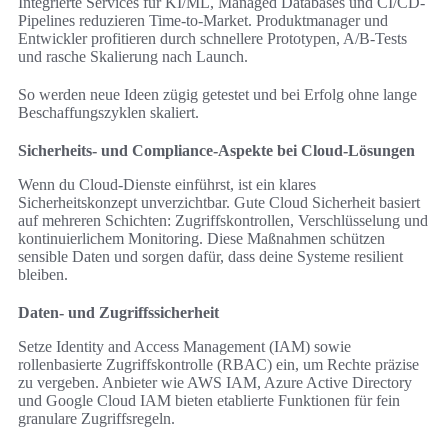
Integrierte Services für KI/ML, Managed Databases und CI/CD-
Pipelines reduzieren Time-to-Market. Produktmanager und
Entwickler profitieren durch schnellere Prototypen, A/B-Tests
und rasche Skalierung nach Launch.
So werden neue Ideen zügig getestet und bei Erfolg ohne lange
Beschaffungszyklen skaliert.
Sicherheits- und Compliance-Aspekte bei Cloud-Lösungen
Wenn du Cloud-Dienste einführst, ist ein klares
Sicherheitskonzept unverzichtbar. Gute Cloud Sicherheit basiert
auf mehreren Schichten: Zugriffskontrollen, Verschlüsselung und
kontinuierlichem Monitoring. Diese Maßnahmen schützen
sensible Daten und sorgen dafür, dass deine Systeme resilient
bleiben.
Daten- und Zugriffssicherheit
Setze Identity and Access Management (IAM) sowie
rollenbasierte Zugriffskontrolle (RBAC) ein, um Rechte präzise
zu vergeben. Anbieter wie AWS IAM, Azure Active Directory
und Google Cloud IAM bieten etablierte Funktionen für fein
granulare Zugriffsregeln.