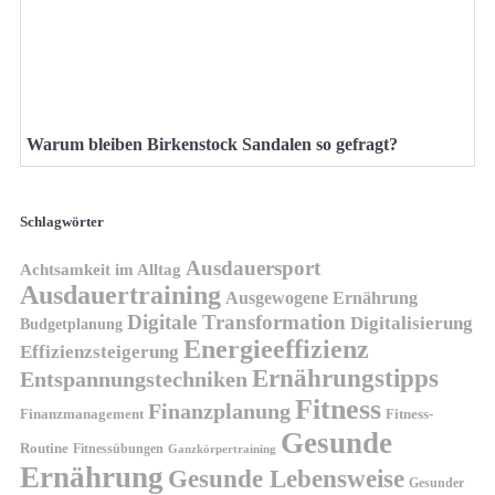
Warum bleiben Birkenstock Sandalen so gefragt?
Schlagwörter
Ausdauersport
Achtsamkeit im Alltag
Ausdauertraining
Ausgewogene Ernährung
Digitale Transformation
Digitalisierung
Budgetplanung
Energieeffizienz
Effizienzsteigerung
Ernährungstipps
Entspannungstechniken
Fitness
Finanzplanung
Finanzmanagement
Fitness-
Gesunde
Routine
Fitnessübungen
Ganzkörpertraining
Ernährung
Gesunde Lebensweise
Gesunder