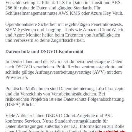
Verschlüsselung ist Pflicht: TLS für Daten in Transit und AES-
256 für ruhende Daten sind gängige Standards. Für
Schlüsselmanagement nutze AWS KMS oder Azure Key Vault.
Operationalisiere Sicherheit mit regelmäßigen Penetrationstests,
SIEM-Systemen und Logging. Tools wie Amazon CloudWatch
und Azure Monitor helfen beim Erkennen von Auffälligkeiten
und verbessern so deine Zugriffssicherheit.
Datenschutz und DSGVO-Konformität
In Deutschland und der EU musst du personenbezogene Daten
nach DSGVO verarbeiten. Prüfe Rechenzentrumsstandorte und
schließe gültige Auftragsverarbeitungsverträge (AVV) mit dem
Provider ab.
Praktische Maßnahmen sind Datenminimierung, Löschkonzepte
und ein Verzeichnis von Verarbeitungstätigkeiten. Bei
risikoreichen Projekten ist eine Datenschutz-Folgenabschätzung
(DSFA) Pflicht.
Viele Anbieter haben DSGVO Cloud-Angebote und BSI-
konforme Services. Nutze Standardvertragsklauseln für
Datenübertragungen außerhalb der EU. Informationen zur Rolle
eines Cloud-Security-Spezialisten findest du bei
wie arbeitet ein