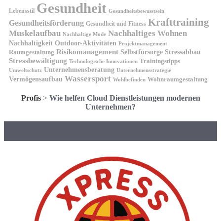
Gesundheit
Lebensstil
Gesundheitsbewusstsein
Krafttraining
Gesundheitsförderung
Gesundheit und Fitness
Muskelaufbau
Nachhaltiges Wohnen
Nachhaltige Mode
Nachhaltigkeit
Outdoor-Aktivitäten
Projektmanagement
Risikomanagement
Selbstfürsorge
Raumgestaltung
Stressabbau
Stressbewältigung
Trainingstipps
Technologische Innovationen
Unternehmensberatung
Unternehmensstrategie
Umweltschutz
Wassersport
Vermögensaufbau
Wohnraumgestaltung
Wohlbefinden
Profis
>
Wie helfen Cloud Dienstleistungen modernen
Unternehmen?