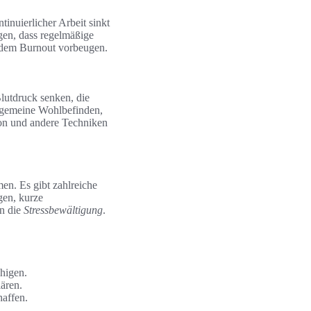
inuierlicher Arbeit sinkt
igen, dass regelmäßige
d dem Burnout vorbeugen.
lutdruck senken, die
llgemeine Wohlbefinden,
ion und andere Techniken
en. Es gibt zahlreiche
gen, kurze
rn die
Stressbewältigung
.
uhigen.
ären.
affen.