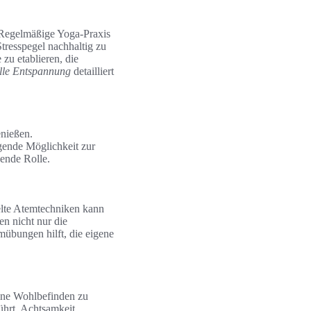
. Regelmäßige Yoga-Praxis
Stresspegel nachhaltig zu
zu etablieren, die
lle Entspannung
detailliert
enießen.
gende Möglichkeit zur
ende Rolle.
lte Atemtechniken kann
n nicht nur die
übungen hilft, die eigene
eine Wohlbefinden zu
ührt. Achtsamkeit