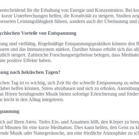
ntscheidend für die Erhaltung von Energie und Konzentration. Bei kont
 kurze Unterbrechungen helfen, die Kreativität zu steigern. Studien ze
 besseren Leistungsfähigkeit führen, sondern auch der Überlastung un
sychischen Vorteile von Entspannung
ung sind vielfältig. Regelmäßige Entspannungspraktiken können den B
ssern und das Immunsystem stärken. Darüber hinaus erhöht sich das a
utlich steigert. Zahlreiche Forschungsergebnisse belegen, dass Meditat
nte positive Effekte haben.
nung nach hektischen Tagen?
hen Tag ist es wichtig, sich Zeit für die
schnelle Entspannung
zu nehm
abei helfen können, Stress abzubauen und sich zu erholen. Atemübun
as Hören beruhigender Musik bieten sofortige Erleichterung und förde
 leicht in den Alltag integrieren.
tspannung
ich auf Ihren Atem. Tiefes Ein- und Ausatmen hilft, den Körper zu ber
f Minuten für eine kurze Meditation. Dies kann helfen, den Geist zu kl
ende Musik oder Naturgeräusche, um eine friedliche Atmosphäre zu sch