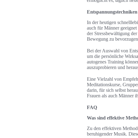
ermöglicht es, täglich ne
Entspannungstechniken
In der heutigen schnellleb
auch für Männer geeignet 
der Stressbewältigung de
Bewegung zu bevorzugen, 
Bei der Auswahl von Entsp
um die persönliche Wirks
autogenes Training können
auszuprobieren und heraus
Eine Vielzahl von Empfehl
Meditationskurse, Gruppen
darin, für sich selbst he
Frauen als auch Männer i
FAQ
Was sind effektive Met
Zu den effektiven Method
beruhigender Musik. Dies