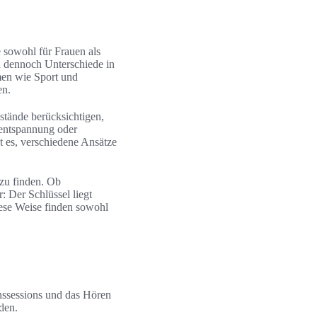
e sowohl für Frauen als
h dennoch Unterschiede in
men wie Sport und
en.
stände berücksichtigen,
entspannung oder
t es, verschiedene Ansätze
 zu finden. Ob
 Der Schlüssel liegt
iese Weise finden sowohl
nssessions und das Hören
den.