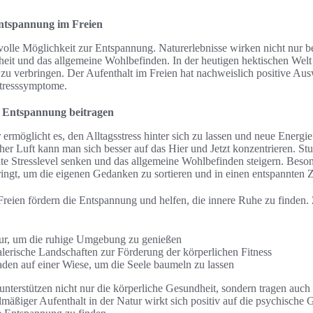
ntspannung im Freien
tvolle Möglichkeit zur Entspannung. Naturerlebnisse wirken nicht nur 
heit und das allgemeine Wohlbefinden. In der heutigen hektischen Welt 
 zu verbringen. Der Aufenthalt im Freien hat nachweislich positive Au
tresssymptome.
r Entspannung beitragen
 ermöglicht es, den Alltagsstress hinter sich zu lassen und neue Ener
er Luft kann man sich besser auf das Hier und Jetzt konzentrieren. Stu
te Stresslevel senken und das allgemeine Wohlbefinden steigern. Besonde
ringt, um die eigenen Gedanken zu sortieren und in einen entspannten 
m Freien fördern die Entspannung und helfen, die innere Ruhe zu finde
ur, um die ruhige Umgebung zu genießen
erische Landschaften zur Förderung der körperlichen Fitness
den auf einer Wiese, um die Seele baumeln zu lassen
unterstützen nicht nur die körperliche Gesundheit, sondern tragen auch
lmäßiger Aufenthalt in der Natur wirkt sich positiv auf die psychische