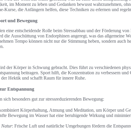
igkeit, im Moment zu leben und Gedanken bewusst wahrzunehmen, ohne 
ne-Kurse, die Anfängern helfen, diese Techniken zu erlernen und rege
port und Bewegung
en eine entscheidende Rolle beim Stressabbau und der Förderung von
ird die Ausschüttung von Endorphinen angeregt, was das allgemeine Woh
enehmen Tempo können nicht nur die Stimmung heben, sondern auch hel
en.
rd der Körper in Schwung gebracht. Dies führt zu verschiedenen phys
tspannung beitragen. Sport hilft, die Konzentration zu verbessern und
s der Hektik und schafft Raum für innere Ruhe.
 zur Entspannung
n sich besonders gut zur stressreduzierenden Bewegung:
 kombiniert Körperhaltung, Atmung und Meditation, um Körper und Gei
anfte Bewegung im Wasser hat eine beruhigende Wirkung und minimiert
r Natur
: Frische Luft und natürliche Umgebungen fördern die Entspann