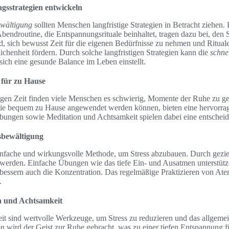
gsstrategien entwickeln
ewältigung
sollten Menschen langfristige Strategien in Betracht ziehen
bendroutine, die Entspannungsrituale beinhaltet, tragen dazu bei, den 
d, sich bewusst Zeit für die eigenen Bedürfnisse zu nehmen und Rituale 
henheit fördern. Durch solche langfristigen Strategien kann die
schne
ich eine gesunde Balance im Leben einstellt.
für zu Hause
bigen Zeit finden viele Menschen es schwierig, Momente der Ruhe zu g
ie bequem zu Hause angewendet werden können, bieten eine hervorra
bungen sowie Meditation und Achtsamkeit spielen dabei eine entscheid
sbewältigung
nfache und wirkungsvolle Methode, um Stress abzubauen. Durch gezie
 werden. Einfache Übungen wie das tiefe Ein- und Ausatmen unterstütze
essern auch die Konzentration. Das regelmäßige Praktizieren von Atem
.
n und Achtsamkeit
it sind wertvolle Werkzeuge, um Stress zu reduzieren und das allgem
ion wird der Geist zur Ruhe gebracht, was zu einer tiefen Entspannung f