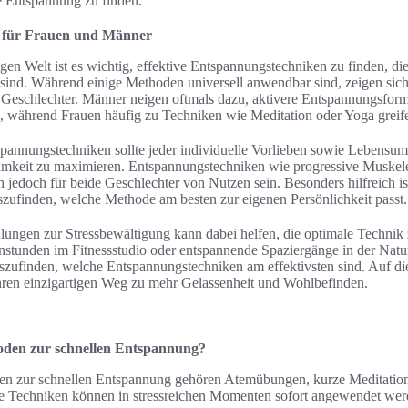
ue Entspannung zu finden.
 für Frauen und Männer
igen Welt ist es wichtig, effektive Entspannungstechniken zu finden, di
sind. Während einige Methoden universell anwendbar sind, zeigen sic
r Geschlechter. Männer neigen oftmals dazu, aktivere Entspannungsfor
während Frauen häufig zu Techniken wie Meditation oder Yoga greif
annungstechniken sollte jeder individuelle Vorlieben sowie Lebensum
amkeit zu maximieren. Entspannungstechniken wie progressive Muskel
 jedoch für beide Geschlechter von Nutzen sein. Besonders hilfreich is
zufinden, welche Methode am besten zur eigenen Persönlichkeit passt.
ungen zur Stressbewältigung kann dabei helfen, die optimale Technik
stunden im Fitnessstudio oder entspannende Spaziergänge in der Natur:
rauszufinden, welche Entspannungstechniken am effektivsten sind. Auf d
hren einzigartigen Weg zu mehr Gelassenheit und Wohlbefinden.
hoden zur schnellen Entspannung?
en zur schnellen Entspannung gehören Atemübungen, kurze Meditatio
e Techniken können in stressreichen Momenten sofort angewendet wer