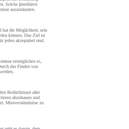
hen. Solche
familiären
dnisse auszuräumen.
 hat die Möglichkeit, sein
den können. Das Ziel ist
ür jeden akzeptabel sind.
omisse ermöglichen es,
Durch das Finden von
werden.
len Bedürfnissen aller
Barrieren abzubauen und
ei, Missverständnisse zu
rbei geht es darum, dem