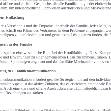
d offene und ehrliche Gespräche, die alle Familienmitglieder einbezie
aum, um unterschiedliche Sichtweisen auszudrücken und Missverstän
 zur Entlastung
das Verständnis und die Empathie innerhalb der Familie. Jedes Mitglied
es schafft ein Klima des Vertrauens, in dem Probleme angegangen wer
Beteiligten zu berücksichtigen und gemeinsam Lösungen zu finden, die f
sen in der Familie
e spielen eine wesentliche Rolle bei der Konfliktlösung. Diese Kompr
he und Erwartungen zu einer gemeinsamen Basis zusammenzuführen. 
nen Spannungen abgebaut und das familiäre Miteinander verbessert 
erung der Familienkommunikation
ienkommunikation erfordert gezielte Strategien, die auf den individuel
entraler Aspekt ist das aktive Zuhören, das es erleichtert, emotionale 
n. Auch eine klare und offene Ausdrucksweise trägt maßgeblich dazu b
ren Beziehungen zu stärken.
ssentielle Fähigkeit, die den Dialog innerhalb der Familie fördert. Hie