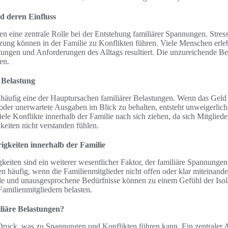
d deren Einfluss
en eine zentrale Rolle bei der Entstehung familiärer Spannungen. Stres
zung können in der Familie zu Konflikten führen. Viele Menschen erle
ungen und Anforderungen des Alltags resultiert. Die unzureichende B
en.
 Belastung
 häufig eine der Hauptursachen familiärer Belastungen. Wenn das Geld 
oder unerwartete Ausgaben im Blick zu behalten, entsteht unweigerlich
iele Konflikte innerhalb der Familie nach sich ziehen, da sich Mitglied
keiten nicht verstanden fühlen.
gkeiten innerhalb der Familie
iten sind ein weiterer wesentlicher Faktor, der familiäre Spannungen
en häufig, wenn die Familienmitglieder nicht offen oder klar miteinan
 und unausgesprochene Bedürfnisse können zu einem Gefühl der Isola
amilienmitgliedern belasten.
liäre Belastungen?
 Druck, was zu Spannungen und Konflikten führen kann. Ein zentraler 