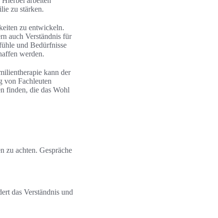
 Hierbei arbeiten
ie zu stärken.
keiten zu entwickeln.
ern auch Verständnis für
efühle und Bedürfnisse
haffen werden.
milientherapie kann der
ng von Fachleuten
n finden, die das Wohl
en zu achten. Gespräche
ert das Verständnis und