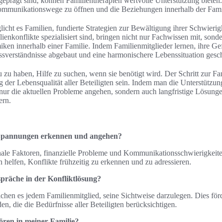
eprägt sind, können Familientherapien wertvolle Unterstützung bieten.
ommunikationswege zu öffnen und die Beziehungen innerhalb der Famil
licht es Familien, fundierte Strategien zur Bewältigung ihrer Schwierig
ienkonflikte spezialisiert sind, bringen nicht nur Fachwissen mit, sond
iken innerhalb einer Familie. Indem Familienmitglieder lernen, ihre G
sverständnisse abgebaut und eine harmonischere Lebenssituation gesc
u zu haben, Hilfe zu suchen, wenn sie benötigt wird. Der Schritt zur Fa
g der Lebensqualität aller Beteiligten sein. Indem man die Unterstützu
ur die aktuellen Probleme angehen, sondern auch langfristige Lösunge
ern.
 Spannungen erkennen und angehen?
onale Faktoren, finanzielle Probleme und Kommunikationsschwierigkeit
helfen, Konflikte frühzeitig zu erkennen und zu adressieren.
spräche in der Konfliktlösung?
hen es jedem Familienmitglied, seine Sichtweise darzulegen. Dies förd
en, die die Bedürfnisse aller Beteiligten berücksichtigen.
ören in meiner Familie?