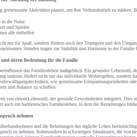
ig gemeinsame Aktivitäten planen, um ihre Verbundenheit zu stärken. Bei
in die Natur
ort und Spielen
en alle mithelfen
icht nur für Spaß, sondern fördern auch den Teamgeist und den Umgan
gemeinsamen Stunden tragen zur Stabilität und Harmonie in der Familie b
 und deren Bedeutung für die Familie
beeinflussen das Familienleben maßgeblich. Ein gesunder Lebensstil,
g umfasst, fördert nicht nur das individuelle Wohlergehen, sondern h
ssbewältigungstechniken, wie gemeinsame Entspannungseinheiten oder 
tern und Balance zu schaffen.
ren von einem Lebensstil, der gesunde Gewohnheiten integriert. Dies stä
ert auch ein harmonisches Familienleben, in dem die Beziehungen blüh
 Anspruch nehmen
berhandnehmen und die Belastungen das tägliche Leben beeinträchtige
nspruch zu nehmen. Insbesondere in schwierigen Situationen, die von ti