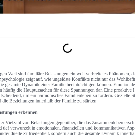
igen Welt sind familiäre Belastungen ein weit verbreitetes Phänomen, das
enpsychologie zeigt auf, wie ungelöste Konflikte nicht nur das Wohlbef
 die gesamte Dynamik einer Familie beeinträchtigen können. Emotiona
len häufig die Hauptursachen für diese Spannungen dar. Eine proaktive
ntscheidend, um ein harmonisches Familienleben zu fördern. Gezielte S
die Beziehungen innerhalb der Familie zu stärken.
lastungen erkennen
einer Vielzahl von Belastungen gegenüber, die das Zusammenleben ersc
nd tief verwurzelt in emotionalen, finanziellen und kommunikativen As
e individuelle Zufriedenheit, sondern auch die gesamte Dynamik innerhal