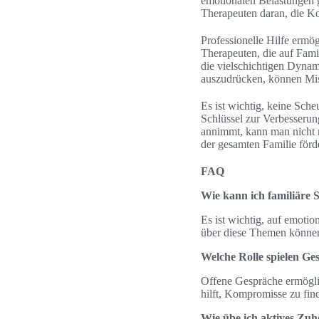
emotionalen Belastungen g
Therapeuten daran, die K
Professionelle Hilfe ermög
Therapeuten, die auf Famil
die vielschichtigen Dynam
auszudrücken, können Mis
Es ist wichtig, keine Sche
Schlüssel zur Verbesserun
annimmt, kann man nicht n
der gesamten Familie förd
FAQ
Wie kann ich familiäre
Es ist wichtig, auf emoti
über diese Themen können 
Welche Rolle spielen Ge
Offene Gespräche ermöglic
hilft, Kompromisse zu find
Wie übe ich aktives Zuh