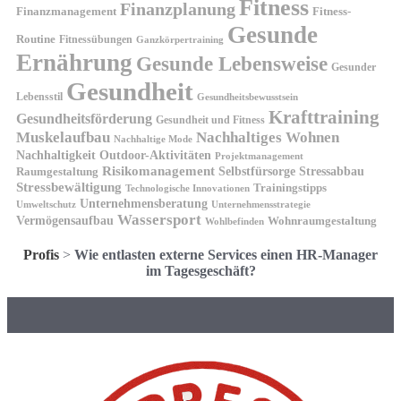
Fitness
Finanzplanung
Finanzmanagement
Fitness-
Gesunde
Routine
Fitnessübungen
Ganzkörpertraining
Ernährung
Gesunde Lebensweise
Gesunder
Gesundheit
Lebensstil
Gesundheitsbewusstsein
Krafttraining
Gesundheitsförderung
Gesundheit und Fitness
Muskelaufbau
Nachhaltiges Wohnen
Nachhaltige Mode
Nachhaltigkeit
Outdoor-Aktivitäten
Projektmanagement
Risikomanagement
Selbstfürsorge
Raumgestaltung
Stressabbau
Stressbewältigung
Trainingstipps
Technologische Innovationen
Unternehmensberatung
Unternehmensstrategie
Umweltschutz
Wassersport
Vermögensaufbau
Wohnraumgestaltung
Wohlbefinden
Profis
>
Wie entlasten externe Services einen HR-Manager
im Tagesgeschäft?