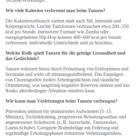
Technik-Workshops.
Wie viele Kalorien verbrennt man beim Tanzen?
Der Kalorienverbrauch variiert stark nach Stil, Intensität und
Körpergewicht. Leichte Tanzformen verbrauchen etwa 200–350
kcal pro Stunde. Intensivere Formate wie Zumba oder
energiegeladener Hip-Hop können 400–600 kcal pro Stunde
verbrennen. Individuelle Unterschiede sind zu beachten.
Welche Rolle spielt Tanzen für die geistige Gesundheit und
das Gedächtnis?
Tanzen reduziert Stress durch Freisetzung von Endorphinen und
Serotonin und wirkt oft stimmungsaufhellend. Das Einprägen
von Choreografien fordert Arbeitsgedächtnis und räumliche
Orientierung, was langfristig kognitive Reserven stärken und das
Risiko altersbedingter Abnahme mindern kann.
Wie kann man Verletzungen beim Tanzen vorbeugen?
Prävention umfasst ein strukturiertes Aufwärmen (5–15
Minuten), Techniktraining, progressiven Belastungsaufbau und
angemessenes Schuhwerk (z. B. Jazzschuhe, Tanzsneaker,
Latein-Schuhe). Geeignete Bodenbeläge mit Federung und
regelmäßige Erholungsphasen reduzieren Verletzungsrisiken.