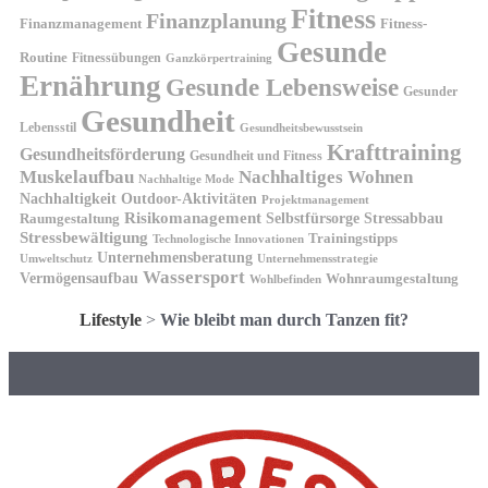
Fitness
Finanzplanung
Finanzmanagement
Fitness-
Gesunde
Routine
Fitnessübungen
Ganzkörpertraining
Ernährung
Gesunde Lebensweise
Gesunder
Gesundheit
Lebensstil
Gesundheitsbewusstsein
Krafttraining
Gesundheitsförderung
Gesundheit und Fitness
Muskelaufbau
Nachhaltiges Wohnen
Nachhaltige Mode
Nachhaltigkeit
Outdoor-Aktivitäten
Projektmanagement
Risikomanagement
Selbstfürsorge
Raumgestaltung
Stressabbau
Stressbewältigung
Trainingstipps
Technologische Innovationen
Unternehmensberatung
Unternehmensstrategie
Umweltschutz
Wassersport
Vermögensaufbau
Wohnraumgestaltung
Wohlbefinden
Lifestyle
>
Wie bleibt man durch Tanzen fit?