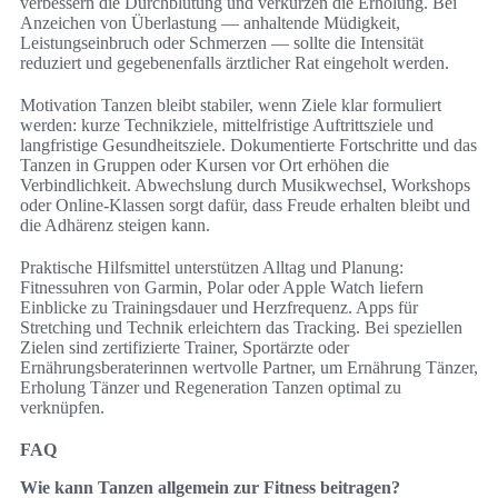
verbessern die Durchblutung und verkürzen die Erholung. Bei
Anzeichen von Überlastung — anhaltende Müdigkeit,
Leistungseinbruch oder Schmerzen — sollte die Intensität
reduziert und gegebenenfalls ärztlicher Rat eingeholt werden.
Motivation Tanzen bleibt stabiler, wenn Ziele klar formuliert
werden: kurze Technikziele, mittelfristige Auftrittsziele und
langfristige Gesundheitsziele. Dokumentierte Fortschritte und das
Tanzen in Gruppen oder Kursen vor Ort erhöhen die
Verbindlichkeit. Abwechslung durch Musikwechsel, Workshops
oder Online-Klassen sorgt dafür, dass Freude erhalten bleibt und
die Adhärenz steigen kann.
Praktische Hilfsmittel unterstützen Alltag und Planung:
Fitnessuhren von Garmin, Polar oder Apple Watch liefern
Einblicke zu Trainingsdauer und Herzfrequenz. Apps für
Stretching und Technik erleichtern das Tracking. Bei speziellen
Zielen sind zertifizierte Trainer, Sportärzte oder
Ernährungsberaterinnen wertvolle Partner, um Ernährung Tänzer,
Erholung Tänzer und Regeneration Tanzen optimal zu
verknüpfen.
FAQ
Wie kann Tanzen allgemein zur Fitness beitragen?