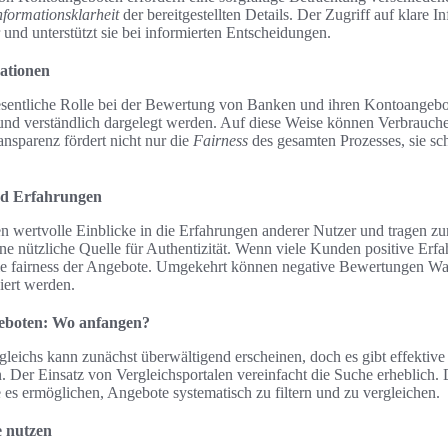
nformationsklarheit
der bereitgestellten Details. Der Zugriff auf klare I
und unterstützt sie bei informierten Entscheidungen.
ationen
wesentliche Rolle bei der Bewertung von Banken und ihren Kontoangeb
und verständlich dargelegt werden. Auf diese Weise können Verbrauche
ansparenz fördert nicht nur die
Fairness
des gesamten Prozesses, sie sc
d Erfahrungen
wertvolle Einblicke in die Erfahrungen anderer Nutzer und tragen zur 
ine nützliche Quelle für Authentizität. Wenn viele Kunden positive Er
 die fairness der Angebote. Umgekehrt können negative Bewertungen W
iert werden.
eboten: Wo anfangen?
leichs kann zunächst überwältigend erscheinen, doch es gibt effektive
. Der Einsatz von Vergleichsportalen vereinfacht die Suche erheblich. 
 es ermöglichen, Angebote systematisch zu filtern und zu vergleichen.
e nutzen