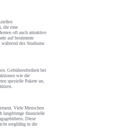
ziellen
, die eine
nten oft auch attraktive
atte auf bestimmte
ng während des Studiums
en. Gebührenfreiheit bei
nktionen wie die
en spezielle Pakete an,
tützen.
agement. Viele Menschen
langfristige finanzielle
ungsgebühren. Diese
ht sorgfältig in die