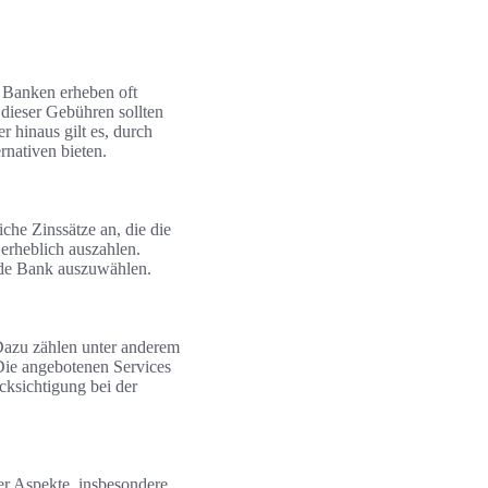
 Banken erheben oft
 dieser Gebühren sollten
 hinaus gilt es, durch
rnativen bieten.
iche Zinssätze an, die die
 erheblich auszahlen.
ende Bank auszuwählen.
 Dazu zählen unter anderem
ie angebotenen Services
cksichtigung bei der
er Aspekte, insbesondere