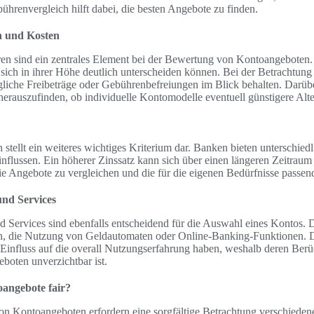
ührenvergleich hilft dabei, die besten Angebote zu finden.
 und Kosten
n sind ein zentrales Element bei der Bewertung von Kontoangeboten.
sich in ihrer Höhe deutlich unterscheiden können. Bei der Betrachtung
che Freibeträge oder Gebührenbefreiungen im Blick behalten. Darüber
erauszufinden, ob individuelle Kontomodelle eventuell günstigere Alte
stellt ein weiteres wichtiges Kriterium dar. Banken bieten unterschiedl
influssen. Ein höherer Zinssatz kann sich über einen längeren Zeitraum
die Angebote zu vergleichen und die für die eigenen Bedürfnisse pass
und Services
d Services sind ebenfalls entscheidend für die Auswahl eines Kontos.
, die Nutzung von Geldautomaten oder Online-Banking-Funktionen. D
Einfluss auf die overall Nutzungserfahrung haben, weshalb deren Berü
oten unverzichtbar ist.
angebote fair?
n Kontoangeboten erfordern eine sorgfältige Betrachtung verschieden