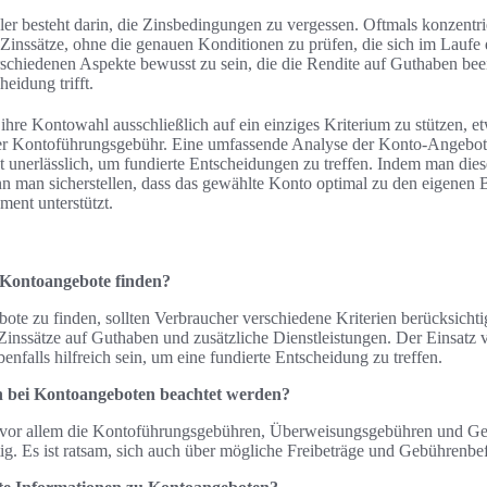
hler besteht darin, die Zinsbedingungen zu vergessen. Oftmals konzentr
n Zinssätze, ohne die genauen Konditionen zu prüfen, die sich im Laufe
verschiedenen Aspekte bewusst zu sein, die die Rendite auf Guthaben be
eidung trifft.
ihre Kontowahl ausschließlich auf ein einziges Kriterium zu stützen, e
r Kontoführungsgebühr. Eine umfassende Analyse der Konto-Angebote,
st unerlässlich, um fundierte Entscheidungen zu treffen. Indem man dies
 man sicherstellen, dass das gewählte Konto optimal zu den eigenen B
ment unterstützt.
 Kontoangebote finden?
te zu finden, sollten Verbraucher verschiedene Kriterien berücksichti
inssätze auf Guthaben und zusätzliche Dienstleistungen. Der Einsatz 
enfalls hilfreich sein, um eine fundierte Entscheidung zu treffen.
n bei Kontoangeboten beachtet werden?
 vor allem die Kontoführungsgebühren, Überweisungsgebühren und Ge
. Es ist ratsam, sich auch über mögliche Freibeträge und Gebührenbef