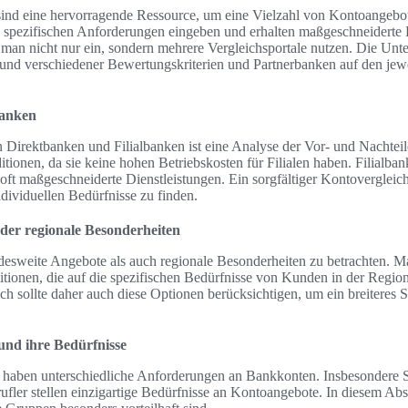
sind eine hervorragende Ressource, um eine Vielzahl von Kontoangebot
e spezifischen Anforderungen eingeben und erhalten maßgeschneiderte 
e man nicht nur ein, sondern mehrere Vergleichsportale nutzen. Die Unt
nd verschiedener Bewertungskriterien und Partnerbanken auf den jewei
banken
Direktbanken und Filialbanken ist eine Analyse der Vor- und Nachteil
itionen, da sie keine hohen Betriebskosten für Filialen haben. Filialba
oft maßgeschneiderte Dienstleistungen. Ein sorgfältiger Kontovergleich
dividuellen Bedürfnisse zu finden.
der regionale Besonderheiten
desweite Angebote als auch regionale Besonderheiten zu betrachten. M
tionen, die auf die spezifischen Bedürfnisse von Kunden in der Region
h sollte daher auch diese Optionen berücksichtigen, um ein breiteres
und ihre Bedürfnisse
 haben unterschiedliche Anforderungen an Bankkonten. Insbesondere 
ufler stellen einzigartige Bedürfnisse an Kontoangebote. In diesem Absc