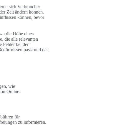
ieren sich Verbraucher
 der Zeit ändern können.
einflussen können, bevor
twa die Höhe eines
 die alle relevanten
e Fehler bei der
edürfnissen passt und das
gen, wie
von Online-
bühren für
reiungen zu informieren.