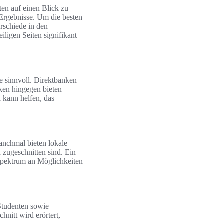
en auf einen Blick zu
Ergebnisse. Um die besten
erschiede in den
ligen Seiten signifikant
e sinnvoll. Direktbanken
nken hingegen bieten
 kann helfen, das
anchmal bieten lokale
 zugeschnitten sind. Ein
 Spektrum an Möglichkeiten
Studenten sowie
hnitt wird erörtert,