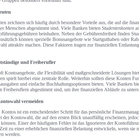
 Gruppen besonders vorteilhaft sind.
enten
n zeichnen sich häufig durch besondere Vorteile aus, die auf die finan
r Menschen abgestimmt sind. Viele Banken bieten
Studentenkonten
an
führungsgebühren beinhalten. Neben der Gebührenfreiheit finden Stude
usätzlich können spezielle Bonusangebote wie Startguthaben oder Rab
ahl attraktiv machen. Diese Faktoren tragen zur finanziellen Entlastu
tständige und Freiberufler
oft Kontoangebote, die Flexibilität und maßgeschneiderte Lösungen biet
 spielt hierbei eine zentrale Rolle. Weiterhin sollten diese Konten Fu
usgaben und einfache Buchhaltungsoptionen bieten. Viele Banken biet
n Freiberuflern abgestimmt sind, um ihre finanziellen Abläufe zu unters
 Kontowahl vermeiden
 Kontos ist ein entscheidender Schritt für das persönliche Finanzman
 der Kontowahl, die auf den ersten Blick unauffällig erscheinen, jedoch 
n können. Einer der häufigsten Fehler ist das Ignorieren der Kontoführ
eit zu einer erheblichen finanziellen Belastung entwickeln, wenn sie nic
en werden.