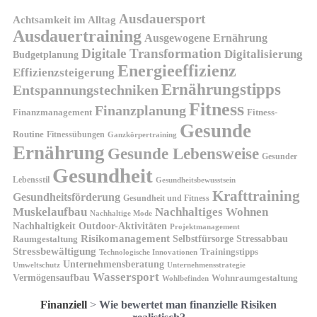
Ausdauersport
Achtsamkeit im Alltag
Ausdauertraining
Ausgewogene Ernährung
Digitale Transformation
Digitalisierung
Budgetplanung
Energieeffizienz
Effizienzsteigerung
Ernährungstipps
Entspannungstechniken
Fitness
Finanzplanung
Finanzmanagement
Fitness-
Gesunde
Routine
Fitnessübungen
Ganzkörpertraining
Ernährung
Gesunde Lebensweise
Gesunder
Gesundheit
Lebensstil
Gesundheitsbewusstsein
Krafttraining
Gesundheitsförderung
Gesundheit und Fitness
Muskelaufbau
Nachhaltiges Wohnen
Nachhaltige Mode
Nachhaltigkeit
Outdoor-Aktivitäten
Projektmanagement
Risikomanagement
Selbstfürsorge
Raumgestaltung
Stressabbau
Stressbewältigung
Trainingstipps
Technologische Innovationen
Unternehmensberatung
Unternehmensstrategie
Umweltschutz
Wassersport
Vermögensaufbau
Wohnraumgestaltung
Wohlbefinden
Finanziell
>
Wie bewertet man finanzielle Risiken