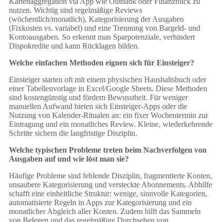
Kartenaggregation via App wie Outbank oder Finanzblick zu
nutzen. Wichtig sind regelmäßige Reviews
(wöchentlich/monatlich), Kategorisierung der Ausgaben
(Fixkosten vs. variabel) und eine Trennung von Bargeld- und
Kontoausgaben. So erkennt man Sparpotenziale, verhindert
Dispokredite und kann Rücklagen bilden.
Welche einfachen Methoden eignen sich für Einsteiger?
Einsteiger starten oft mit einem physischen Haushaltsbuch oder
einer Tabellenvorlage in Excel/Google Sheets. Diese Methoden
sind kostengünstig und fördern Bewusstheit. Für weniger
manuellen Aufwand bieten sich Einsteiger-Apps oder die
Nutzung von Kalender-Ritualen an: ein fixer Wochentermin zur
Eintragung und ein monatliches Review. Kleine, wiederkehrende
Schritte sichern die langfristige Disziplin.
Welche typischen Probleme treten beim Nachverfolgen von
Ausgaben auf und wie löst man sie?
Häufige Probleme sind fehlende Disziplin, fragmentierte Konten,
unsaubere Kategorisierung und versteckte Abonnements. Abhilfe
schafft eine einheitliche Struktur: wenige, sinnvolle Kategorien,
automatisierte Regeln in Apps zur Kategorisierung und ein
monatlicher Abgleich aller Konten. Zudem hilft das Sammeln
von Belegen und das regelmäßige Durchsehen von