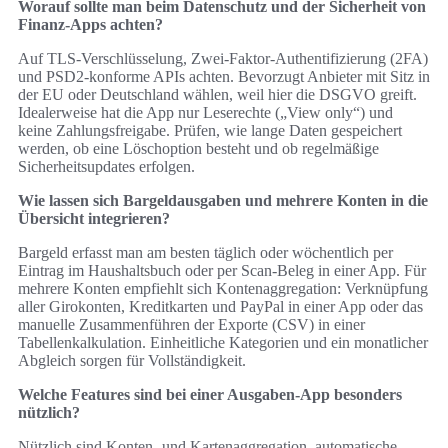
Worauf sollte man beim Datenschutz und der Sicherheit von
Finanz-Apps achten?
Auf TLS-Verschlüsselung, Zwei-Faktor-Authentifizierung (2FA)
und PSD2-konforme APIs achten. Bevorzugt Anbieter mit Sitz in
der EU oder Deutschland wählen, weil hier die DSGVO greift.
Idealerweise hat die App nur Leserechte („View only“) und
keine Zahlungsfreigabe. Prüfen, wie lange Daten gespeichert
werden, ob eine Löschoption besteht und ob regelmäßige
Sicherheitsupdates erfolgen.
Wie lassen sich Bargeldausgaben und mehrere Konten in die
Übersicht integrieren?
Bargeld erfasst man am besten täglich oder wöchentlich per
Eintrag im Haushaltsbuch oder per Scan-Beleg in einer App. Für
mehrere Konten empfiehlt sich Kontenaggregation: Verknüpfung
aller Girokonten, Kreditkarten und PayPal in einer App oder das
manuelle Zusammenführen der Exporte (CSV) in einer
Tabellenkalkulation. Einheitliche Kategorien und ein monatlicher
Abgleich sorgen für Vollständigkeit.
Welche Features sind bei einer Ausgaben-App besonders
nützlich?
Nützlich sind Konten- und Kartenaggregation, automatische