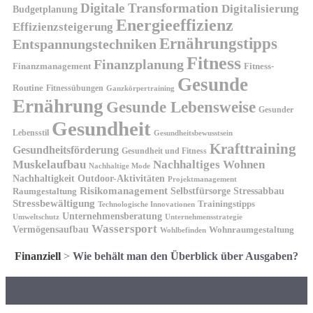
Digitale Transformation
Digitalisierung
Budgetplanung
Energieeffizienz
Effizienzsteigerung
Ernährungstipps
Entspannungstechniken
Fitness
Finanzplanung
Finanzmanagement
Fitness-
Gesunde
Routine
Fitnessübungen
Ganzkörpertraining
Ernährung
Gesunde Lebensweise
Gesunder
Gesundheit
Lebensstil
Gesundheitsbewusstsein
Krafttraining
Gesundheitsförderung
Gesundheit und Fitness
Muskelaufbau
Nachhaltiges Wohnen
Nachhaltige Mode
Nachhaltigkeit
Outdoor-Aktivitäten
Projektmanagement
Risikomanagement
Selbstfürsorge
Raumgestaltung
Stressabbau
Stressbewältigung
Trainingstipps
Technologische Innovationen
Unternehmensberatung
Unternehmensstrategie
Umweltschutz
Wassersport
Vermögensaufbau
Wohnraumgestaltung
Wohlbefinden
Finanziell
>
Wie behält man den Überblick über Ausgaben?