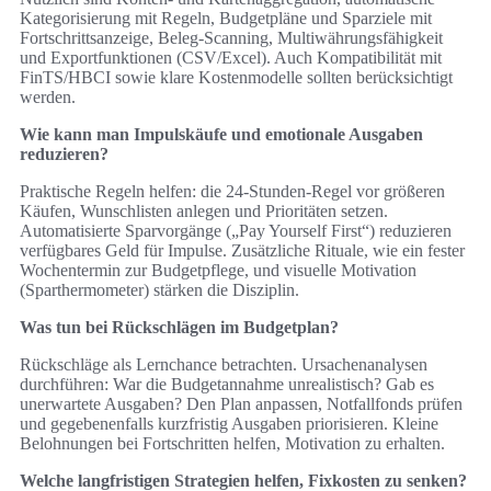
Kategorisierung mit Regeln, Budgetpläne und Sparziele mit
Fortschrittsanzeige, Beleg-Scanning, Multiwährungsfähigkeit
und Exportfunktionen (CSV/Excel). Auch Kompatibilität mit
FinTS/HBCI sowie klare Kostenmodelle sollten berücksichtigt
werden.
Wie kann man Impulskäufe und emotionale Ausgaben
reduzieren?
Praktische Regeln helfen: die 24-Stunden-Regel vor größeren
Käufen, Wunschlisten anlegen und Prioritäten setzen.
Automatisierte Sparvorgänge („Pay Yourself First“) reduzieren
verfügbares Geld für Impulse. Zusätzliche Rituale, wie ein fester
Wochentermin zur Budgetpflege, und visuelle Motivation
(Sparthermometer) stärken die Disziplin.
Was tun bei Rückschlägen im Budgetplan?
Rückschläge als Lernchance betrachten. Ursachenanalysen
durchführen: War die Budgetannahme unrealistisch? Gab es
unerwartete Ausgaben? Den Plan anpassen, Notfallfonds prüfen
und gegebenenfalls kurzfristig Ausgaben priorisieren. Kleine
Belohnungen bei Fortschritten helfen, Motivation zu erhalten.
Welche langfristigen Strategien helfen, Fixkosten zu senken?