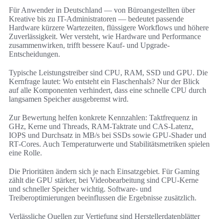
Für Anwender in Deutschland — von Büroangestellten über
Kreative bis zu IT-Administratoren — bedeutet passende
Hardware kürzere Wartezeiten, flüssigere Workflows und höhere
Zuverlässigkeit. Wer versteht, wie Hardware und Performance
zusammenwirken, trifft bessere Kauf- und Upgrade-
Entscheidungen.
Typische Leistungstreiber sind CPU, RAM, SSD und GPU. Die
Kernfrage lautet: Wo entsteht ein Flaschenhals? Nur der Blick
auf alle Komponenten verhindert, dass eine schnelle CPU durch
langsamen Speicher ausgebremst wird.
Zur Bewertung helfen konkrete Kennzahlen: Taktfrequenz in
GHz, Kerne und Threads, RAM-Taktrate und CAS-Latenz,
IOPS und Durchsatz in MB/s bei SSDs sowie GPU‑Shader und
RT‑Cores. Auch Temperaturwerte und Stabilitätsmetriken spielen
eine Rolle.
Die Prioritäten ändern sich je nach Einsatzgebiet. Für Gaming
zählt die GPU stärker, bei Videobearbeitung sind CPU-Kerne
und schneller Speicher wichtig. Software‑ und
Treiberoptimierungen beeinflussen die Ergebnisse zusätzlich.
Verlässliche Quellen zur Vertiefung sind Herstellerdatenblätter