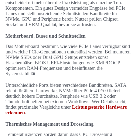
entscheidet oft mehr über die Praxisleistung als einzelne Top-
Komponenten. Ein gutes Design vermeidet Engpässe bei PCIe
Lanes und stellt ausreichende Schnittstellen Bandbreite für
NVMe, GPU und Peripherie bereit. Nutzer prüfen Chipset,
Sockel und VRM-Qualität, bevor sie aufrüsten.
Motherboard, Busse und Schnittstellen
Das Motherboard bestimmt, wie viele PCIe Lanes verfügbar sind
und welche PCIe-Generationen unterstützt werden. Bei mehreren
NVMe-SSDs oder Dual-GPU-Setups entstehen sonst
Flaschenhälse. BIOS UEFI-Einstellungen wie XMP/DOCP
optimieren RAM-Frequenzen und beeinflussen die
Systemstabilität.
Unterschiedliche Ports bieten verschiedene Bandbreiten. SATA
reicht für ältere Laufwerke, NVMe über PCIe 4.0/5.0 liefert
deutlich höhere Durchsätze. Peripherie wie USB 3.2 oder
Thunderbolt helfen bei externen Workflows. Wer Details sucht,
findet praxisnahe Vergleiche unter
Leistungsstarke Hardware
erkennen
.
Thermisches Management und Drosselung
Temperaturgrenzen sorgen dafür, dass CPU Drosselung