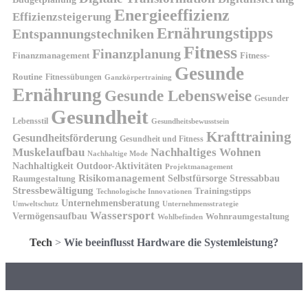
Energieeffizienz
Effizienzsteigerung
Ernährungstipps
Entspannungstechniken
Fitness
Finanzplanung
Finanzmanagement
Fitness-
Gesunde
Routine
Fitnessübungen
Ganzkörpertraining
Ernährung
Gesunde Lebensweise
Gesunder
Gesundheit
Lebensstil
Gesundheitsbewusstsein
Krafttraining
Gesundheitsförderung
Gesundheit und Fitness
Muskelaufbau
Nachhaltiges Wohnen
Nachhaltige Mode
Nachhaltigkeit
Outdoor-Aktivitäten
Projektmanagement
Risikomanagement
Selbstfürsorge
Raumgestaltung
Stressabbau
Stressbewältigung
Trainingstipps
Technologische Innovationen
Unternehmensberatung
Unternehmensstrategie
Umweltschutz
Wassersport
Vermögensaufbau
Wohnraumgestaltung
Wohlbefinden
Tech
>
Wie beeinflusst Hardware die Systemleistung?