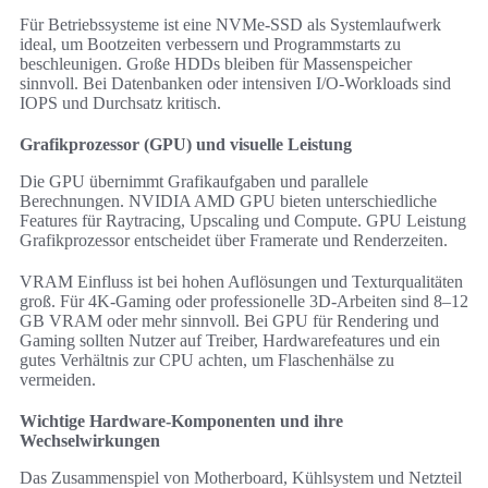
Für Betriebssysteme ist eine NVMe-SSD als Systemlaufwerk
ideal, um Bootzeiten verbessern und Programmstarts zu
beschleunigen. Große HDDs bleiben für Massenspeicher
sinnvoll. Bei Datenbanken oder intensiven I/O-Workloads sind
IOPS und Durchsatz kritisch.
Grafikprozessor (GPU) und visuelle Leistung
Die GPU übernimmt Grafikaufgaben und parallele
Berechnungen. NVIDIA AMD GPU bieten unterschiedliche
Features für Raytracing, Upscaling und Compute. GPU Leistung
Grafikprozessor entscheidet über Framerate und Renderzeiten.
VRAM Einfluss ist bei hohen Auflösungen und Texturqualitäten
groß. Für 4K-Gaming oder professionelle 3D-Arbeiten sind 8–12
GB VRAM oder mehr sinnvoll. Bei GPU für Rendering und
Gaming sollten Nutzer auf Treiber, Hardwarefeatures und ein
gutes Verhältnis zur CPU achten, um Flaschenhälse zu
vermeiden.
Wichtige Hardware-Komponenten und ihre
Wechselwirkungen
Das Zusammenspiel von Motherboard, Kühlsystem und Netzteil