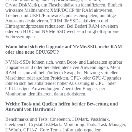
CrystalDiskMark), um Flaschenhälse zu identifizieren. Einfach
wirksame Maßnahmen: XMP/DOCP für RAM aktivieren,
Treiber- und UEFI-/Firmware-Updates einspielen, unnötige
Autostarts deaktivieren, TRIM für SSDs aktivieren und
Hintergrundprozesse reduzieren. Bei Bedarf RAM erweitern
oder von HDD auf NVMe-SSD wechseln bringt oft spürbare
Verbesserungen.
Wann lohnt sich ein Upgrade auf NVMe-SSD, mehr RAM
oder eine neue CPU/GPU?
NVMe-SSDs lohnen sich, wenn Boot- und Ladezeiten spürbar
langsamer sind oder bei datenintensiven Anwendungen. Mehr
RAM ist sinnvoll bei häufigem Swap, bei Nutzung virtueller
Maschinen oder großen Projekten. CPU- oder GPU-Upgrades
lohnen sich bei anhaltender hoher Auslastung in CPU- oder
GPU-lastigen Anwendungen. Zuerst den Engpass per
Monitoring identifizieren, dann priorisieren.
Welche Tools und Quellen helfen bei der Bewertung und
Auswahl von Hardware?
Benchmarks und Tests: Cinebench, 3DMark, PassMark,
Geekbench, CrystalDiskMark. Monitoring-Tools: Task-Manager,
HWInfo, GPU-Z, Core Temp. Informationsquellen: