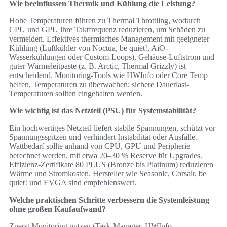
Wie beeinflussen Thermik und Kühlung die Leistung?
Hohe Temperaturen führen zu Thermal Throttling, wodurch
CPU und GPU ihre Taktfrequenz reduzieren, um Schäden zu
vermeiden. Effektives thermisches Management mit geeigneter
Kühlung (Luftkühler von Noctua, be quiet!, AiO-
Wasserkühlungen oder Custom-Loops), Gehäuse-Luftstrom und
guter Wärmeleitpaste (z. B. Arctic, Thermal Grizzly) ist
entscheidend. Monitoring-Tools wie HWInfo oder Core Temp
helfen, Temperaturen zu überwachen; sichere Dauerlast-
Temperaturen sollten eingehalten werden.
Wie wichtig ist das Netzteil (PSU) für Systemstabilität?
Ein hochwertiges Netzteil liefert stabile Spannungen, schützt vor
Spannungsspitzen und verhindert Instabilität oder Ausfälle.
Wattbedarf sollte anhand von CPU, GPU und Peripherie
berechnet werden, mit etwa 20–30 % Reserve für Upgrades.
Effizienz-Zertifikate 80 PLUS (Bronze bis Platinum) reduzieren
Wärme und Stromkosten. Hersteller wie Seasonic, Corsair, be
quiet! und EVGA sind empfehlenswert.
Welche praktischen Schritte verbessern die Systemleistung
ohne großen Kaufaufwand?
Zuerst Monitoring nutzen (Task-Manager, HWInfo,