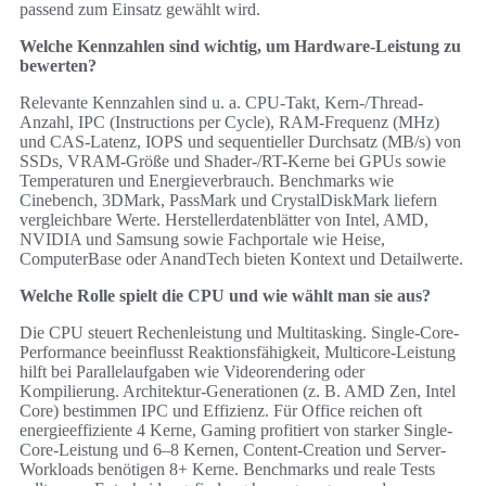
passend zum Einsatz gewählt wird.
Welche Kennzahlen sind wichtig, um Hardware-Leistung zu
bewerten?
Relevante Kennzahlen sind u. a. CPU-Takt, Kern-/Thread-
Anzahl, IPC (Instructions per Cycle), RAM-Frequenz (MHz)
und CAS-Latenz, IOPS und sequentieller Durchsatz (MB/s) von
SSDs, VRAM-Größe und Shader-/RT-Kerne bei GPUs sowie
Temperaturen und Energieverbrauch. Benchmarks wie
Cinebench, 3DMark, PassMark und CrystalDiskMark liefern
vergleichbare Werte. Herstellerdatenblätter von Intel, AMD,
NVIDIA und Samsung sowie Fachportale wie Heise,
ComputerBase oder AnandTech bieten Kontext und Detailwerte.
Welche Rolle spielt die CPU und wie wählt man sie aus?
Die CPU steuert Rechenleistung und Multitasking. Single-Core-
Performance beeinflusst Reaktionsfähigkeit, Multicore-Leistung
hilft bei Parallelaufgaben wie Videorendering oder
Kompilierung. Architektur-Generationen (z. B. AMD Zen, Intel
Core) bestimmen IPC und Effizienz. Für Office reichen oft
energieeffiziente 4 Kerne, Gaming profitiert von starker Single-
Core-Leistung und 6–8 Kernen, Content-Creation und Server-
Workloads benötigen 8+ Kerne. Benchmarks und reale Tests