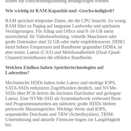
sollten zur Entscheidungsfindung herangezogen werden.
Wie wichtig ist RAM-Kapazität und -Geschwindigkeit?
RAM speichert temporäre Daten, die die CPU braucht. Zu wenig
RAM führt zu Paging auf langsame Laufwerke und spürbaren
Verzögerungen. Für Alltag und Office sind 8–16 GB meist
ausreichend; für Videobearbeitung, virtuelle Maschinen oder
große Datensätze sind 32 GB oder mehr empfehlenswert. DDR5
bietet höhere Frequenzen und Bandbreite gegenüber DDR4, ist
aber teurer. Latenz (CAS) und Mehrkanalbetrieb (Dual-/Quad-
Channel) beeinflussen die effektive Bandbreite.
Welchen Einfluss haben Speichertechnologien auf
Ladezeiten?
Mechanische HDDs haben hohe Latenz und niedrige IOPS,
SATA-SSDs reduzieren Zugriffszeiten deutlich, und NVMe-
SSDs über PCIe liefern die höchsten Durchsätze und geringste
Latenz. Eine NVMe-SSD als Systemlaufwerk verbessert Boot-
und Programmstartzeiten am stärksten; große HDDs bleiben
preiswerte Massenspeicher. Wichtige Werte sind IOPS,
sequentieller Durchsatz und TBW (Schreibzyklen). TRIM-
Unterstützung und aktuelle Firmware tragen zur Langlebigkeit
bei.