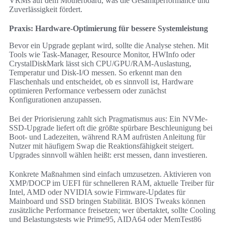
VRMs auf dem Motherboard, was die Gesamtperformance und
Zuverlässigkeit fördert.
Praxis: Hardware-Optimierung für bessere Systemleistung
Bevor ein Upgrade geplant wird, sollte die Analyse stehen. Mit
Tools wie Task-Manager, Resource Monitor, HWInfo oder
CrystalDiskMark lässt sich CPU/GPU/RAM-Auslastung,
Temperatur und Disk-I/O messen. So erkennt man den
Flaschenhals und entscheidet, ob es sinnvoll ist, Hardware
optimieren Performance verbessern oder zunächst
Konfigurationen anzupassen.
Bei der Priorisierung zahlt sich Pragmatismus aus: Ein NVMe-
SSD-Upgrade liefert oft die größte spürbare Beschleunigung bei
Boot- und Ladezeiten, während RAM aufrüsten Anleitung für
Nutzer mit häufigem Swap die Reaktionsfähigkeit steigert.
Upgrades sinnvoll wählen heißt: erst messen, dann investieren.
Konkrete Maßnahmen sind einfach umzusetzen. Aktivieren von
XMP/DOCP im UEFI für schnelleren RAM, aktuelle Treiber für
Intel, AMD oder NVIDIA sowie Firmware-Updates für
Mainboard und SSD bringen Stabilität. BIOS Tweaks können
zusätzliche Performance freisetzen; wer übertaktet, sollte Cooling
und Belastungstests wie Prime95, AIDA64 oder MemTest86