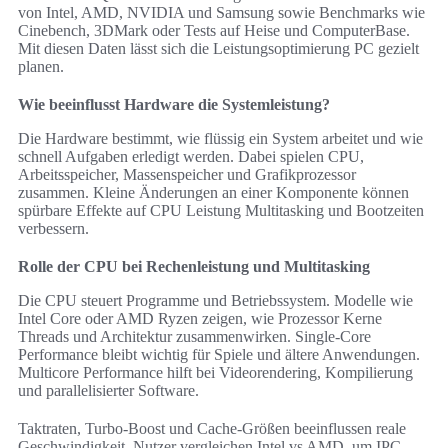
von Intel, AMD, NVIDIA und Samsung sowie Benchmarks wie
Cinebench, 3DMark oder Tests auf Heise und ComputerBase.
Mit diesen Daten lässt sich die Leistungsoptimierung PC gezielt
planen.
Wie beeinflusst Hardware die Systemleistung?
Die Hardware bestimmt, wie flüssig ein System arbeitet und wie
schnell Aufgaben erledigt werden. Dabei spielen CPU,
Arbeitsspeicher, Massenspeicher und Grafikprozessor
zusammen. Kleine Änderungen an einer Komponente können
spürbare Effekte auf CPU Leistung Multitasking und Bootzeiten
verbessern.
Rolle der CPU bei Rechenleistung und Multitasking
Die CPU steuert Programme und Betriebssystem. Modelle wie
Intel Core oder AMD Ryzen zeigen, wie Prozessor Kerne
Threads und Architektur zusammenwirken. Single-Core
Performance bleibt wichtig für Spiele und ältere Anwendungen.
Multicore Performance hilft bei Videorendering, Kompilierung
und parallelisierter Software.
Taktraten, Turbo-Boost und Cache-Größen beeinflussen reale
Geschwindigkeit. Nutzer vergleichen Intel vs AMD, um IPC,