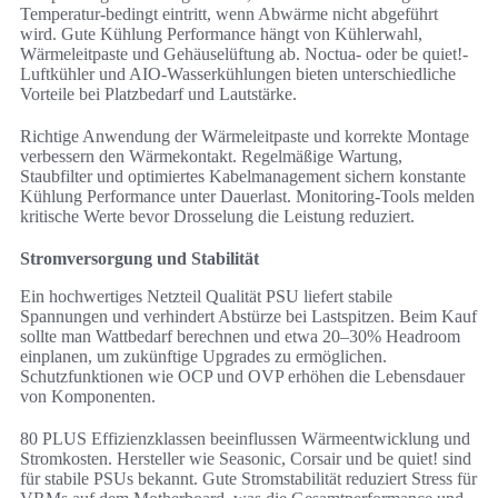
Temperatur-bedingt eintritt, wenn Abwärme nicht abgeführt
wird. Gute Kühlung Performance hängt von Kühlerwahl,
Wärmeleitpaste und Gehäuselüftung ab. Noctua- oder be quiet!-
Luftkühler und AIO-Wasserkühlungen bieten unterschiedliche
Vorteile bei Platzbedarf und Lautstärke.
Richtige Anwendung der Wärmeleitpaste und korrekte Montage
verbessern den Wärmekontakt. Regelmäßige Wartung,
Staubfilter und optimiertes Kabelmanagement sichern konstante
Kühlung Performance unter Dauerlast. Monitoring-Tools melden
kritische Werte bevor Drosselung die Leistung reduziert.
Stromversorgung und Stabilität
Ein hochwertiges Netzteil Qualität PSU liefert stabile
Spannungen und verhindert Abstürze bei Lastspitzen. Beim Kauf
sollte man Wattbedarf berechnen und etwa 20–30% Headroom
einplanen, um zukünftige Upgrades zu ermöglichen.
Schutzfunktionen wie OCP und OVP erhöhen die Lebensdauer
von Komponenten.
80 PLUS Effizienzklassen beeinflussen Wärmeentwicklung und
Stromkosten. Hersteller wie Seasonic, Corsair und be quiet! sind
für stabile PSUs bekannt. Gute Stromstabilität reduziert Stress für