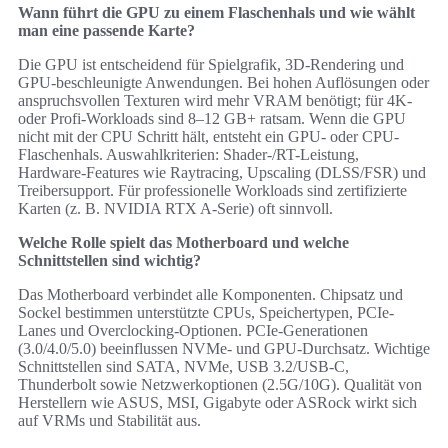
Wann führt die GPU zu einem Flaschenhals und wie wählt
man eine passende Karte?
Die GPU ist entscheidend für Spielgrafik, 3D-Rendering und
GPU-beschleunigte Anwendungen. Bei hohen Auflösungen oder
anspruchsvollen Texturen wird mehr VRAM benötigt; für 4K-
oder Profi-Workloads sind 8–12 GB+ ratsam. Wenn die GPU
nicht mit der CPU Schritt hält, entsteht ein GPU- oder CPU-
Flaschenhals. Auswahlkriterien: Shader-/RT-Leistung,
Hardware-Features wie Raytracing, Upscaling (DLSS/FSR) und
Treibersupport. Für professionelle Workloads sind zertifizierte
Karten (z. B. NVIDIA RTX A-Serie) oft sinnvoll.
Welche Rolle spielt das Motherboard und welche
Schnittstellen sind wichtig?
Das Motherboard verbindet alle Komponenten. Chipsatz und
Sockel bestimmen unterstützte CPUs, Speichertypen, PCIe-
Lanes und Overclocking-Optionen. PCIe-Generationen
(3.0/4.0/5.0) beeinflussen NVMe- und GPU-Durchsatz. Wichtige
Schnittstellen sind SATA, NVMe, USB 3.2/USB-C,
Thunderbolt sowie Netzwerkoptionen (2.5G/10G). Qualität von
Herstellern wie ASUS, MSI, Gigabyte oder ASRock wirkt sich
auf VRMs und Stabilität aus.