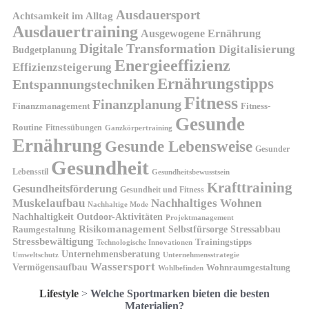
Ausdauersport
Achtsamkeit im Alltag
Ausdauertraining
Ausgewogene Ernährung
Digitale Transformation
Digitalisierung
Budgetplanung
Energieeffizienz
Effizienzsteigerung
Ernährungstipps
Entspannungstechniken
Fitness
Finanzplanung
Finanzmanagement
Fitness-
Gesunde
Routine
Fitnessübungen
Ganzkörpertraining
Ernährung
Gesunde Lebensweise
Gesunder
Gesundheit
Lebensstil
Gesundheitsbewusstsein
Krafttraining
Gesundheitsförderung
Gesundheit und Fitness
Muskelaufbau
Nachhaltiges Wohnen
Nachhaltige Mode
Nachhaltigkeit
Outdoor-Aktivitäten
Projektmanagement
Risikomanagement
Selbstfürsorge
Raumgestaltung
Stressabbau
Stressbewältigung
Trainingstipps
Technologische Innovationen
Unternehmensberatung
Unternehmensstrategie
Umweltschutz
Wassersport
Vermögensaufbau
Wohnraumgestaltung
Wohlbefinden
Lifestyle
>
Welche Sportmarken bieten die besten
Materialien?