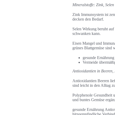
Mineralstoffe: Zink, Selen
Zink Immunsystem ist zent
decken den Bedarf.
Selen Wirkung beruht auf s
schwanken kann.
Eisen Mangel und Immuna
grünes Blattgemüse sind w
gesunde Ernährung M
Vermeide übermäßig
Antioxidantien in Beeren
Antioxidantien Beeren li
sind leicht in den Alltag zu
Polyphenole Gesundheit u
und buntes Gemüse ergänz
gesunde Ernährung Antiox
hitzeempfindliche Verbin