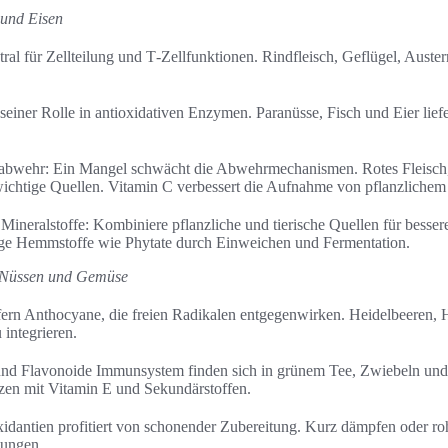
 und Eisen
ral für Zellteilung und T‑Zellfunktionen. Rindfleisch, Geflügel, Auste
einer Rolle in antioxidativen Enzymen. Paranüsse, Fisch und Eier liefe
bwehr: Ein Mangel schwächt die Abwehrmechanismen. Rotes Fleisch,
ichtige Quellen. Vitamin C verbessert die Aufnahme von pflanzlichem
ineralstoffe: Kombiniere pflanzliche und tierische Quellen für besser
e Hemmstoffe wie Phytate durch Einweichen und Fermentation.
, Nüssen und Gemüse
efern Anthocyane, die freien Radikalen entgegenwirken. Heidelbeeren,
 integrieren.
nd Flavonoide Immunsystem finden sich in grünem Tee, Zwiebeln un
en mit Vitamin E und Sekundärstoffen.
idantien profitiert von schonender Zubereitung. Kurz dämpfen oder ro
dungen.