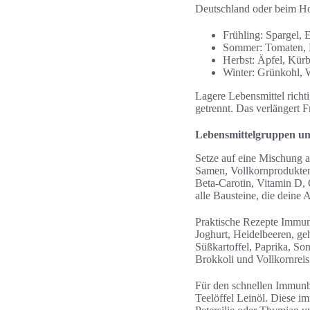
Deutschland oder beim Hofl
Frühling: Spargel, 
Sommer: Tomaten, 
Herbst: Äpfel, Kürb
Winter: Grünkohl,
Lagere Lebensmittel rich
getrennt. Das verlängert F
Lebensmittelgruppen und
Setze auf eine Mischung 
Samen, Vollkornprodukten
Beta‑Carotin, Vitamin D, O
alle Bausteine, die deine
Praktische Rezepte Immuns
Joghurt, Heidelbeeren, ge
Süßkartoffel, Paprika, S
Brokkoli und Vollkornreis
Für den schnellen Immunb
Teelöffel Leinöl. Diese 