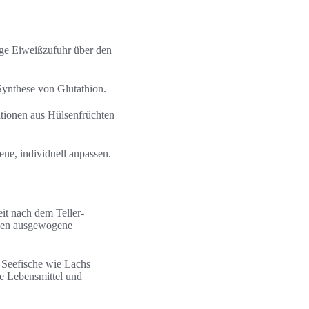
ige Eiweißzufuhr über den
ynthese von Glutathion.
ationen aus Hülsenfrüchten
ne, individuell anpassen.
eit nach dem Teller-
tehen ausgewogene
 Seefische wie Lachs
te Lebensmittel und