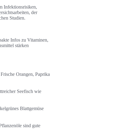
m Infektionsrisiken,
sichtsarbeiten, der
chen Studien.
pakte Infos zu Vitaminen,
smittel stärken
 Frische Orangen, Paprika
ttreicher Seefisch wie
unkelgrünes Blattgemüse
flanzenöle sind gute