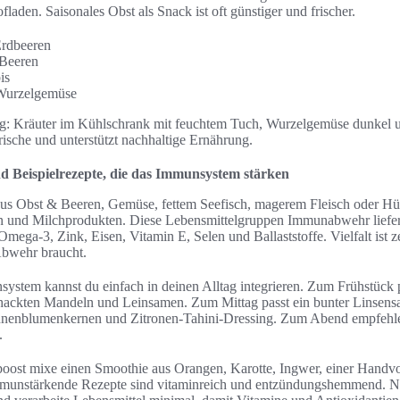
aden. Saisonales Obst als Snack ist oft günstiger und frischer.
Erdbeeren
Beeren
is
 Wurzelgemüse
tig: Kräuter im Kühlschrank mit feuchtem Tuch, Wurzelgemüse dunkel u
rische und unterstützt nachhaltige Ernährung.
 Beispielrezepte, die das Immunsystem stärken
aus Obst & Beeren, Gemüse, fettem Seefisch, magerem Fleisch oder Hü
 und Milchprodukten. Diese Lebensmittelgruppen Immunabwehr liefe
mega‑3, Zink, Eisen, Vitamin E, Selen und Ballaststoffe. Vielfalt ist 
 Abwehr braucht.
ystem kannst du einfach in deinen Alltag integrieren. Zum Frühstück 
hackten Mandeln und Leinsamen. Zum Mittag passt ein bunter Linsensa
onnenblumenkernen und Zitronen‑Tahini‑Dressing. Zum Abend empfehle
.
oost mixe einen Smoothie aus Orangen, Karotte, Ingwer, einer Handvo
immunstärkende Rezepte sind vitaminreich und entzündungshemmend. Nu