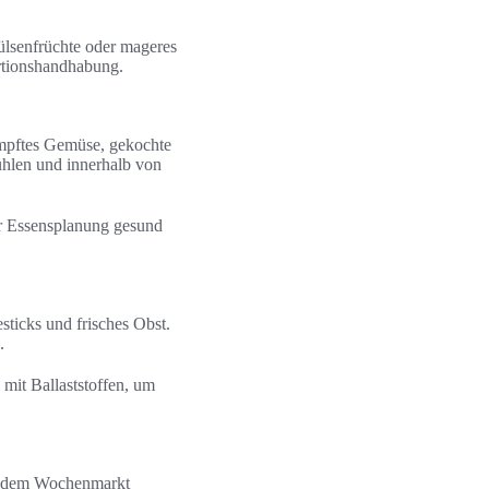
ülsenfrüchte oder mageres
ortionshandhabung.
ämpftes Gemüse, gekochte
kühlen und innerhalb von
er Essensplanung gesund
icks und frisches Obst.
.
 mit Ballaststoffen, um
uf dem Wochenmarkt