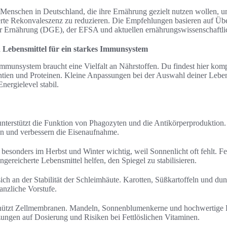
n Menschen in Deutschland, die ihre Ernährung gezielt nutzen wollen, u
te Rekonvaleszenz zu reduzieren. Die Empfehlungen basieren auf Über
ür Ernährung (DGE), der EFSA und aktuellen ernährungswissenschaftli
 Lebensmittel für ein starkes Immunsystem
Immunsystem braucht eine Vielfalt an Nährstoffen. Du findest hier kom
ntien und Proteinen. Kleine Anpassungen bei der Auswahl deiner Leben
nergielevel stabil.
terstützt die Funktion von Phagozyten und die Antikörperproduktion.
on und verbessern die Eisenaufnahme.
besonders im Herbst und Winter wichtig, weil Sonnenlicht oft fehlt. Fe
ereicherte Lebensmittel helfen, den Spiegel zu stabilisieren.
ich an der Stabilität der Schleimhäute. Karotten, Süßkartoffeln und d
lanzliche Vorstufe.
hützt Zellmembranen. Mandeln, Sonnenblumenkerne und hochwertige P
ungen auf Dosierung und Risiken bei Fettlöslichen Vitaminen.