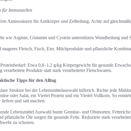
 für Immunzellen
ern Aminosäuren für Antikörper und Zellteilung. Achte auf gleichmäß
 wie Arginin, Glutamin und Cystein unterstützen Wundheilung und S
 mageres Fleisch, Fisch, Eier, Milchprodukte und pflanzliche Kombin
Proteinbedarf: Etwa 0,8–1,2 g/kg Körpergewicht für gesunde Erwachse
 verarbeitete Produkte statt stark verarbeiteter Fleischwaren.
tische Tipps für den Alltag
 klare Struktur bei der Lebensmittelauswahl hilfreich. Richte jede Mahlz
müse oder Salat, ein Viertel Protein und ein Viertel Vollkorn. So ents
 liefern und satt machen.
ende Lebensmittel Auswahl bunte Gemüse- und Obstsorten. Fettreiche
d pflanzliche Öle sorgen für gesunde Fette. Reduziere stark verarbeite
bwehr zu schonen.