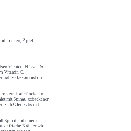
nd trocken, Äpfel
lsenfrüchten, Nüssen &
rn Vitamin C,
zentral: so bekommst du
probiere Haferflocken mit
lat mit Spinat, gebackener
n sich Ofenlachs mit
ll Spinat und einem
tze frische Kräuter wie