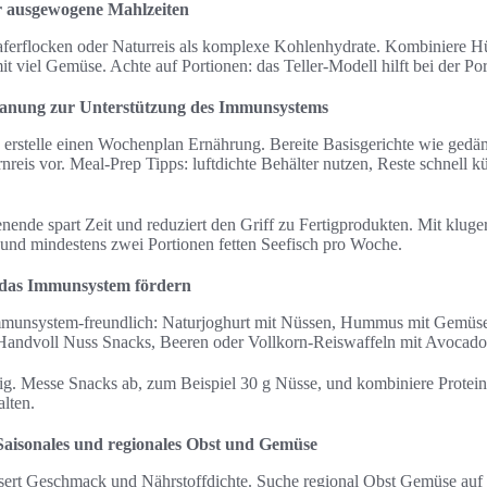
r ausgewogene Mahlzeiten
aferflocken oder Naturreis als komplexe Kohlenhydrate. Kombiniere H
mit viel Gemüse. Achte auf Portionen: das Teller-Modell hilft bei der P
lanung zur Unterstützung des Immunsystems
 erstelle einen Wochenplan Ernährung. Bereite Basisgerichte wie ged
nreis vor. Meal-Prep Tipps: luftdichte Behälter nutzen, Reste schnell 
nde spart Zeit und reduziert den Griff zu Fertigprodukten. Mit klug
t und mindestens zwei Portionen fetten Seefisch pro Woche.
e das Immunsystem fördern
unsystem-freundlich: Naturjoghurt mit Nüssen, Hummus mit Gemüsest
Handvoll Nuss Snacks, Beeren oder Vollkorn-Reiswaffeln mit Avocado
htig. Messe Snacks ab, zum Beispiel 30 g Nüsse, und kombiniere Protein
alten.
Saisonales und regionales Obst und Gemüse
ssert Geschmack und Nährstoffdichte. Suche regional Obst Gemüse a