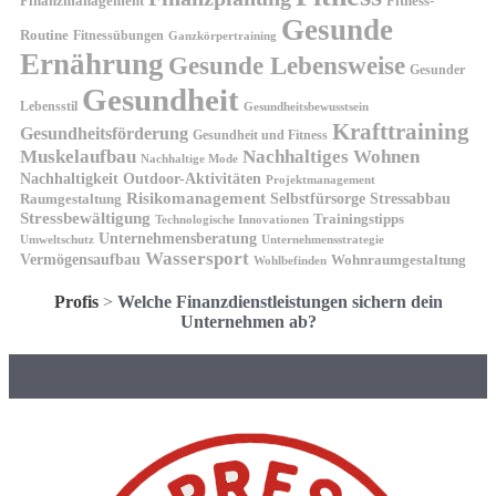
Finanzmanagement
Fitness-
Gesunde
Routine
Fitnessübungen
Ganzkörpertraining
Ernährung
Gesunde Lebensweise
Gesunder
Gesundheit
Lebensstil
Gesundheitsbewusstsein
Krafttraining
Gesundheitsförderung
Gesundheit und Fitness
Muskelaufbau
Nachhaltiges Wohnen
Nachhaltige Mode
Nachhaltigkeit
Outdoor-Aktivitäten
Projektmanagement
Risikomanagement
Selbstfürsorge
Raumgestaltung
Stressabbau
Stressbewältigung
Trainingstipps
Technologische Innovationen
Unternehmensberatung
Unternehmensstrategie
Umweltschutz
Wassersport
Vermögensaufbau
Wohnraumgestaltung
Wohlbefinden
Profis
>
Welche Finanzdienstleistungen sichern dein
Unternehmen ab?