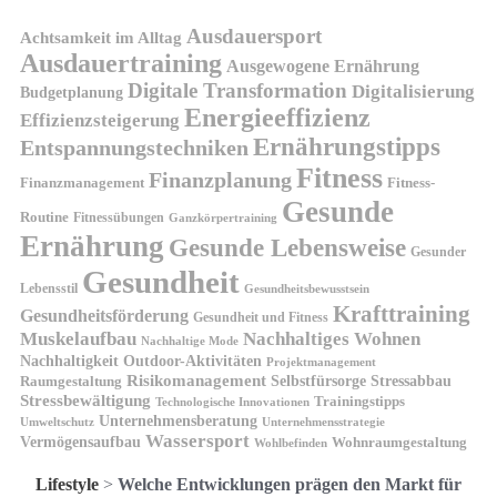
Ausdauersport
Achtsamkeit im Alltag
Ausdauertraining
Ausgewogene Ernährung
Digitale Transformation
Digitalisierung
Budgetplanung
Energieeffizienz
Effizienzsteigerung
Ernährungstipps
Entspannungstechniken
Fitness
Finanzplanung
Finanzmanagement
Fitness-
Gesunde
Routine
Fitnessübungen
Ganzkörpertraining
Ernährung
Gesunde Lebensweise
Gesunder
Gesundheit
Lebensstil
Gesundheitsbewusstsein
Krafttraining
Gesundheitsförderung
Gesundheit und Fitness
Muskelaufbau
Nachhaltiges Wohnen
Nachhaltige Mode
Nachhaltigkeit
Outdoor-Aktivitäten
Projektmanagement
Risikomanagement
Selbstfürsorge
Raumgestaltung
Stressabbau
Stressbewältigung
Trainingstipps
Technologische Innovationen
Unternehmensberatung
Unternehmensstrategie
Umweltschutz
Wassersport
Vermögensaufbau
Wohnraumgestaltung
Wohlbefinden
Lifestyle
>
Welche Entwicklungen prägen den Markt für