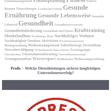
Finanzplanung
Finanzmanagement
Fitness-
Gesunde
Routine
Fitnessübungen
Ganzkörpertraining
Ernährung
Gesunde Lebensweise
Gesunder
Gesundheit
Lebensstil
Gesundheitsbewusstsein
Krafttraining
Gesundheitsförderung
Gesundheit und Fitness
Muskelaufbau
Nachhaltiges Wohnen
Nachhaltige Mode
Nachhaltigkeit
Outdoor-Aktivitäten
Projektmanagement
Risikomanagement
Selbstfürsorge
Raumgestaltung
Stressabbau
Stressbewältigung
Trainingstipps
Technologische Innovationen
Unternehmensberatung
Unternehmensstrategie
Umweltschutz
Wassersport
Vermögensaufbau
Wohnraumgestaltung
Wohlbefinden
Profis
>
Welche Dienstleistungen sichern langfristigen
Unternehmenserfolg?