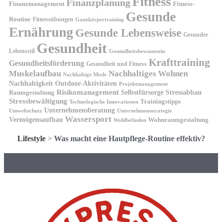
Fitness
Finanzplanung
Finanzmanagement
Fitness-
Gesunde
Routine
Fitnessübungen
Ganzkörpertraining
Ernährung
Gesunde Lebensweise
Gesunder
Gesundheit
Lebensstil
Gesundheitsbewusstsein
Krafttraining
Gesundheitsförderung
Gesundheit und Fitness
Muskelaufbau
Nachhaltiges Wohnen
Nachhaltige Mode
Nachhaltigkeit
Outdoor-Aktivitäten
Projektmanagement
Risikomanagement
Selbstfürsorge
Raumgestaltung
Stressabbau
Stressbewältigung
Trainingstipps
Technologische Innovationen
Unternehmensberatung
Unternehmensstrategie
Umweltschutz
Wassersport
Vermögensaufbau
Wohnraumgestaltung
Wohlbefinden
Lifestyle
>
Was macht eine Hautpflege-Routine effektiv?