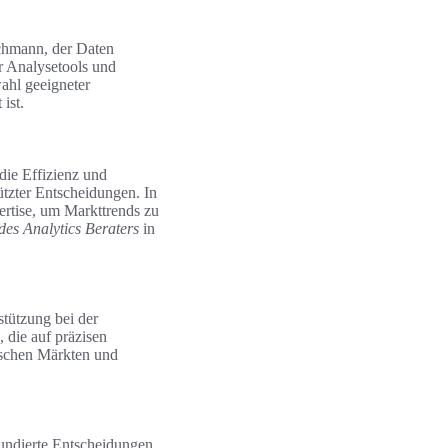
achmann, der Daten
r Analysetools und
wahl geeigneter
ist.
die Effizienz und
tzter Entscheidungen. In
pertise, um Markttrends zu
des Analytics Beraters
in
stützung bei der
, die auf präzisen
mischen Märkten und
undierte Entscheidungen