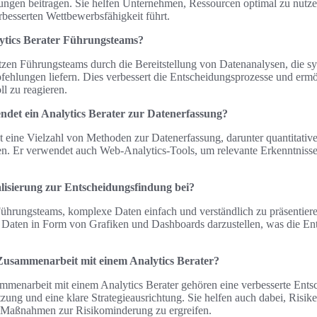
ungen beitragen. Sie helfen Unternehmen, Ressourcen optimal zu nutz
rbesserten Wettbewerbsfähigkeit führt.
lytics Berater Führungsteams?
ützen Führungsteams durch die Bereitstellung von Datenanalysen, die s
fehlungen liefern. Dies verbessert die Entscheidungsprozesse und ermög
l zu reagieren.
det ein Analytics Berater zur Datenerfassung?
t eine Vielzahl von Methoden zur Datenerfassung, darunter quantitative
. Er verwendet auch Web-Analytics-Tools, um relevante Erkenntniss
alisierung zur Entscheidungsfindung bei?
 Führungsteams, komplexe Daten einfach und verständlich zu präsentier
 Daten in Form von Grafiken und Dashboards darzustellen, was die En
 Zusammenarbeit mit einem Analytics Berater?
mmenarbeit mit einem Analytics Berater gehören eine verbesserte Entsc
zung und eine klare Strategieausrichtung. Sie helfen auch dabei, Risike
te Maßnahmen zur Risikominderung zu ergreifen.