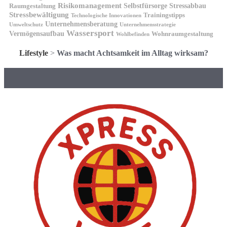
Risikomanagement
Selbstfürsorge
Raumgestaltung
Stressabbau
Stressbewältigung
Trainingstipps
Technologische Innovationen
Unternehmensberatung
Unternehmensstrategie
Umweltschutz
Wassersport
Vermögensaufbau
Wohnraumgestaltung
Wohlbefinden
Lifestyle
>
Was macht Achtsamkeit im Alltag wirksam?