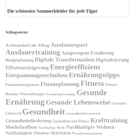
Die schönsten Sommerkleider für jede Figur
Schlagwörter
Ausdauersport
Achtsamkeit im Alltag
Ausdauertraining
Ausgewogene Ernährung
Digitale Transformation
Digitalisierung
Budgetplanung
Energieeffizienz
Effizienzsteigerung
Ernährungstipps
Entspannungstechniken
Fitness
Finanzplanung
Finanzmanagement
Fitness-
Gesunde
Routine
Fitnessübungen
Ganzkörpertraining
Ernährung
Gesunde Lebensweise
Gesunder
Gesundheit
Lebensstil
Gesundheitsbewusstsein
Krafttraining
Gesundheitsförderung
Gesundheit und Fitness
Muskelaufbau
Nachhaltiges Wohnen
Nachhaltige Mode
Nachhaltigkeit
Outdoor-Aktivitäten
Projektmanagement