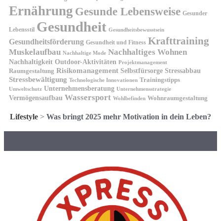
Ernährung
Gesunde Lebensweise
Gesunder
Gesundheit
Lebensstil
Gesundheitsbewusstsein
Krafttraining
Gesundheitsförderung
Gesundheit und Fitness
Muskelaufbau
Nachhaltiges Wohnen
Nachhaltige Mode
Nachhaltigkeit
Outdoor-Aktivitäten
Projektmanagement
Risikomanagement
Selbstfürsorge
Raumgestaltung
Stressabbau
Stressbewältigung
Trainingstipps
Technologische Innovationen
Unternehmensberatung
Unternehmensstrategie
Umweltschutz
Wassersport
Vermögensaufbau
Wohnraumgestaltung
Wohlbefinden
Lifestyle
>
Was bringt 2025 mehr Motivation in dein Leben?