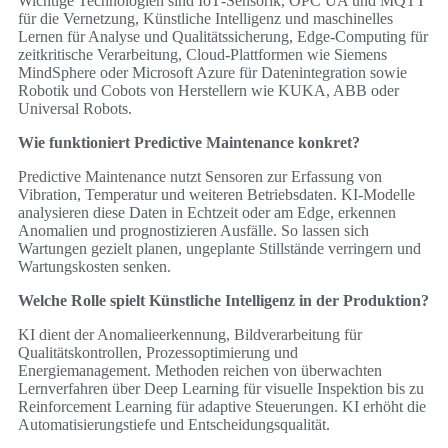
Wichtige Technologien sind IoT‑Sensorik, OPC UA und MQTT
für die Vernetzung, Künstliche Intelligenz und maschinelles
Lernen für Analyse und Qualitätssicherung, Edge‑Computing für
zeitkritische Verarbeitung, Cloud‑Plattformen wie Siemens
MindSphere oder Microsoft Azure für Datenintegration sowie
Robotik und Cobots von Herstellern wie KUKA, ABB oder
Universal Robots.
Wie funktioniert Predictive Maintenance konkret?
Predictive Maintenance nutzt Sensoren zur Erfassung von
Vibration, Temperatur und weiteren Betriebsdaten. KI‑Modelle
analysieren diese Daten in Echtzeit oder am Edge, erkennen
Anomalien und prognostizieren Ausfälle. So lassen sich
Wartungen gezielt planen, ungeplante Stillstände verringern und
Wartungskosten senken.
Welche Rolle spielt Künstliche Intelligenz in der Produktion?
KI dient der Anomalieerkennung, Bildverarbeitung für
Qualitätskontrollen, Prozessoptimierung und
Energiemanagement. Methoden reichen von überwachten
Lernverfahren über Deep Learning für visuelle Inspektion bis zu
Reinforcement Learning für adaptive Steuerungen. KI erhöht die
Automatisierungstiefe und Entscheidungsqualität.