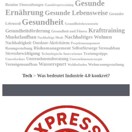
Gesunde
Routine
Fitnessübungen
Ganzkörpertraining
Ernährung
Gesunde Lebensweise
Gesunder
Gesundheit
Lebensstil
Gesundheitsbewusstsein
Krafttraining
Gesundheitsförderung
Gesundheit und Fitness
Muskelaufbau
Nachhaltiges Wohnen
Nachhaltige Mode
Nachhaltigkeit
Outdoor-Aktivitäten
Projektmanagement
Risikomanagement
Selbstfürsorge
Raumgestaltung
Stressabbau
Stressbewältigung
Trainingstipps
Technologische Innovationen
Unternehmensberatung
Unternehmensstrategie
Umweltschutz
Wassersport
Vermögensaufbau
Wohnraumgestaltung
Wohlbefinden
Tech
>
Was bedeutet Industrie 4.0 konkret?