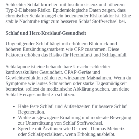
Schlechter Schlaf korreliert mit Insulinresistenz und höherem
Typ-2-Diabetes-Risiko. Epidemiologische Daten zeigen, dass
chronischer Schlafmangel ein bedeutender Risikofaktor ist. Eine
stabile Nachtruhe trägt zum besseren Schlaf Stoffwechsel bei.
Schlaf und Herz-Kreislauf-Gesundheit
Ungenügender Schlaf hängt mit erhöhtem Blutdruck und
höheren Entzündungsmarkern wie CRP zusammen. Diese
Faktoren erhöhen das Risiko für Herzinfarkt und Schlaganfall.
Schlafapnoe ist eine behandelbare Ursache schlechter
kardiovaskulärer Gesundheit. CPAP-Geräte und
Gewichtsreduktion zählen zu wirksamen Maßnahmen. Wenn du
Symptome wie lautes Schnarchen oder starke Tagesmüdigkeit
bemerkst, solltest du medizinische Abklärung suchen, um deine
Schlaf Herzgesundheit zu schützen.
Halte feste Schlaf- und Aufstehzeiten für bessere Schlaf
Regeneration.
Wähle ausgewogene Ernährung und moderate Bewegung
zur Unterstützung von Schlaf Stoffwechsel.
Spreche mit Ärztinnen wie Dr. med. Thomas Meinertz
oder Schlafspezialisten, wenn Erholung ausbleibt.