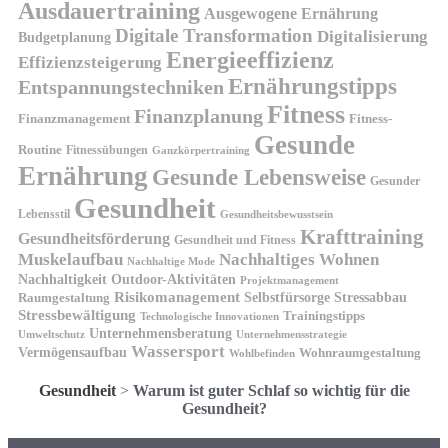
Ausdauertraining
Ausgewogene Ernährung
Digitale Transformation
Digitalisierung
Budgetplanung
Energieeffizienz
Effizienzsteigerung
Ernährungstipps
Entspannungstechniken
Fitness
Finanzplanung
Finanzmanagement
Fitness-
Gesunde
Routine
Fitnessübungen
Ganzkörpertraining
Ernährung
Gesunde Lebensweise
Gesunder
Gesundheit
Lebensstil
Gesundheitsbewusstsein
Krafttraining
Gesundheitsförderung
Gesundheit und Fitness
Muskelaufbau
Nachhaltiges Wohnen
Nachhaltige Mode
Nachhaltigkeit
Outdoor-Aktivitäten
Projektmanagement
Risikomanagement
Selbstfürsorge
Raumgestaltung
Stressabbau
Stressbewältigung
Trainingstipps
Technologische Innovationen
Unternehmensberatung
Unternehmensstrategie
Umweltschutz
Wassersport
Vermögensaufbau
Wohnraumgestaltung
Wohlbefinden
Gesundheit
>
Warum ist guter Schlaf so wichtig für die
Gesundheit?