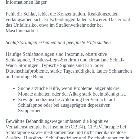
Informationen länger.
Fehlt dir Schlaf, leidet die Konzentration. Reaktionszeiten
verlangsamen sich. Entscheidungen fallen schwerer. Das erhöht
das Unfallrisiko, etwa im Straßenverkehr oder bei
Maschinenarbeit.
Schlafstörungen erkennen und geeignete Hilfe suchen
Häufige Schlafstörungen sind Insomnie, obstruktive
Schlafapnoe, Restless-Legs-Syndrom und circadiane Schlaf-
Wach-Störungen. Typische Signale sind Ein- oder
Durchschlafprobleme, starke Tagesmüdigkeit, lautes Schnarchen
und unruhige Beine.
Suche ärztliche Hilfe, wenn Probleme länger als drei
Monate anhalten oder der Alltag stark beeinträchtigt ist.
Erwäge medizinische Abklärung bei Verdacht auf
Schlafapnoe oder bei ausgeprägten depressiven
Symptomen.
Bewährte Behandlungswege umfassen die kognitive
Verhaltenstherapie bei Insomnie (CBT-I), CPAP-Therapie bei
Schlafapnoe sowie medikamentöse und nicht-medikamentöse
Ansätze. Hausärzte, Schlafmediziner und Psychotherapeuten in